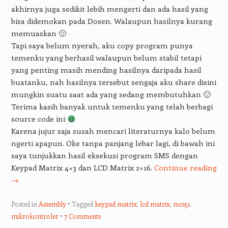
akhirnya juga sedikit lebih mengerti dan ada hasil yang
bisa didemokan pada Dosen. Walaupun hasilnya kurang
memuaskan 🙁
Tapi saya belum nyerah, aku copy program punya
temenku yang berhasil walaupun belum stabil tetapi
yang penting masih mending hasilnya daripada hasil
buatanku, nah hasilnya tersebut sengaja aku share disini
mungkin suatu saat ada yang sedang membutuhkan 🙂
Terima kasih banyak untuk temenku yang telah berbagi
source code ini
Karena jujur saja susah mencari literaturnya kalo belum
ngerti apapun. Oke tanpa panjang lebar lagi, di bawah ini
saya tunjukkan hasil eksekusi program SMS dengan
Keypad Matrix 4×3 dan LCD Matrix 2×16.
Continue reading
→
Posted in
Assembly
Tagged
keypad matrix
,
lcd matrix
,
mcs51
,
mikrokontroler
7 Comments