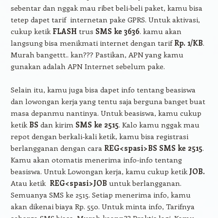
sebentar dan nggak mau ribet beli-beli paket, kamu bisa
tetep dapet tarif internetan pake GPRS. Untuk aktivasi,
cukup ketik
FLASH
trus
SMS ke 3636
. kamu akan
langsung bisa menikmati internet dengan tarif
Rp. 1/KB
.
Murah bangettt.. kan??? Pastikan, APN yang kamu
gunakan adalah APN Internet sebelum pake.
Selain itu, kamu juga bisa dapet info tentang beasiswa
dan lowongan kerja yang tentu saja berguna banget buat
masa depanmu nantinya. Untuk beasiswa, kamu cukup
ketik
BS
dan kirim
SMS ke 2515
. Kalo kamu nggak mau
repot dengan berkali-kali ketik, kamu bisa registrasi
berlangganan dengan cara
REG<spasi>BS
SMS ke 2515
.
Kamu akan otomatis menerima info-info tentang
beasiswa. Untuk Lowongan kerja, kamu cukup ketik
JOB
.
Atau ketik
REG<spasi>JOB
untuk
berlangganan.
Semuanya SMS ke 2515. Setiap menerima info, kamu
akan dikenai biaya Rp. 550. Untuk minta info, Tarifnya