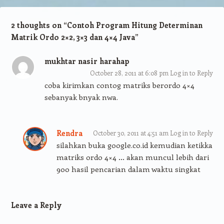
2 thoughts on “
Contoh Program Hitung Determinan
Matrik Ordo 2×2, 3×3 dan 4×4 Java
”
mukhtar nasir harahap
October 28, 2011 at 6:08 pm
Log in to Reply
coba kirimkan contog matriks berordo 4×4
sebanyak bnyak nwa.
Rendra
October 30, 2011 at 4:51 am
Log in to Reply
silahkan buka google.co.id kemudian ketikka
matriks ordo 4×4 … akan muncul lebih dari
900 hasil pencarian dalam waktu singkat
Leave a Reply