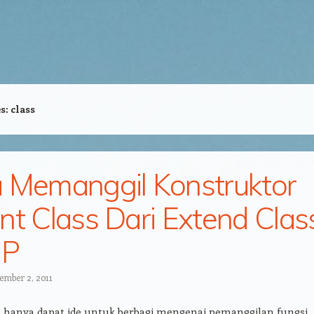
es:
class
 Memanggil Konstruktor
nt Class Dari Extend Clas
HP
ember 2, 2011
ya hanya dapat ide untuk berbagi mengenai pemanggilan fungsi