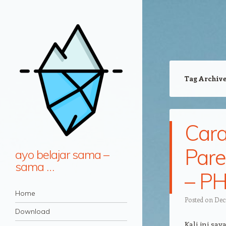
Tag Archiv
Cara
Pare
ayo belajar sama –
sama …
– P
Navigation
Skip to content
Home
Posted on
Dec
Download
Kali ini sa