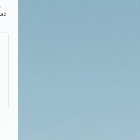
t
lah