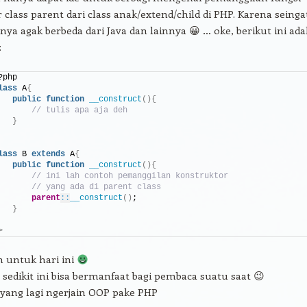
 class parent dari class anak/extend/child di PHP. Karena seinga
nya agak berbeda dari Java dan lainnya 😀 … oke, berikut ini ada
:
?php
lass
 A
{
public
function
__construct
(){
// tulis apa aja deh
}
lass
 B 
extends
 A
{
public
function
__construct
(){
// ini lah contoh pemanggilan konstruktor
// yang ada di parent class
parent
::
__construct
()
;
}
>
an untuk hari ini
sedikit ini bisa bermanfaat bagi pembaca suatu saat 😉
yang lagi ngerjain OOP pake PHP