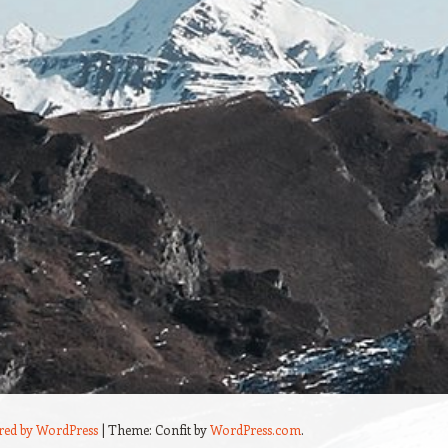
red by WordPress
|
Theme: Confit by
WordPress.com
.