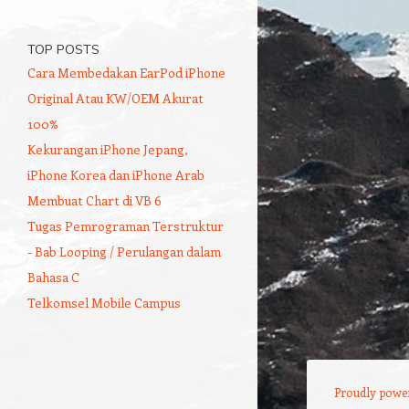
TOP POSTS
Cara Membedakan EarPod iPhone
Original Atau KW/OEM Akurat
100%
Kekurangan iPhone Jepang,
iPhone Korea dan iPhone Arab
Membuat Chart di VB 6
Tugas Pemrograman Terstruktur
- Bab Looping / Perulangan dalam
Bahasa C
Telkomsel Mobile Campus
Proudly powe