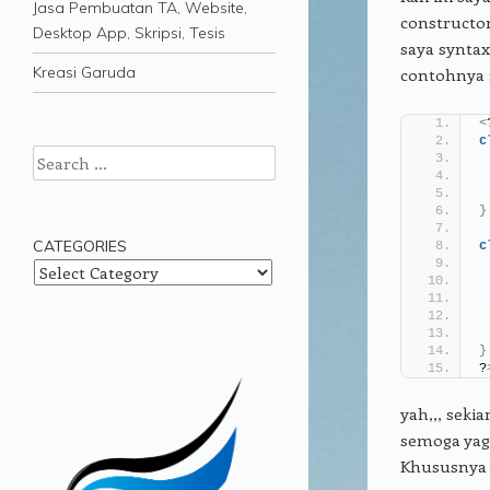
Jasa Pembuatan TA, Website,
constructor
Desktop App, Skripsi, Tesis
saya syntax
Kreasi Garuda
contohnya 
<
c
Search
}
CATEGORIES
c
Categories
}
?
yah,,, seki
semoga yag 
Khususnya 