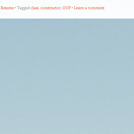
,
Resume
Tagged
class
,
constructor
,
OOP
Leave a comment