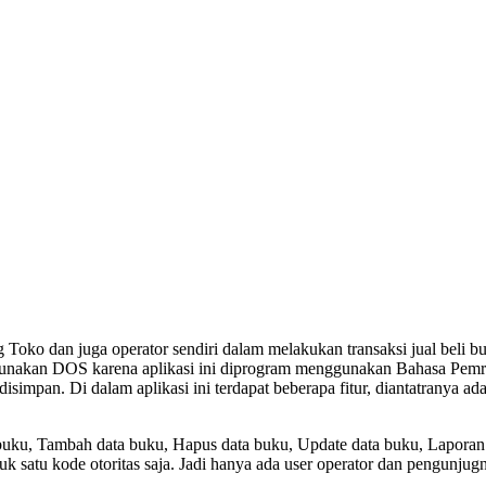
oko dan juga operator sendiri dalam melakukan transaksi jual beli bu
unakan DOS karena aplikasi ini diprogram menggunakan Bahasa Pemrog
disimpan. Di dalam aplikasi ini terdapat beberapa fitur, diantatranya
ual buku, Tambah data buku, Hapus data buku, Update data buku, Lapora
k satu kode otoritas saja. Jadi hanya ada user operator dan pengunjugn