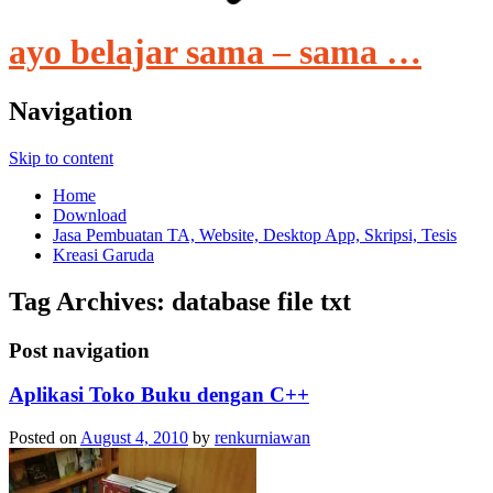
ayo belajar sama – sama …
Navigation
Skip to content
Home
Download
Jasa Pembuatan TA, Website, Desktop App, Skripsi, Tesis
Kreasi Garuda
Tag Archives:
database file txt
Post navigation
Aplikasi Toko Buku dengan C++
Posted on
August 4, 2010
by
renkurniawan