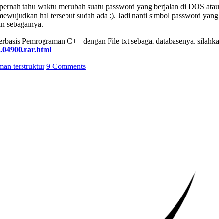
an pernah tahu waktu merubah suatu password yang berjalan di DOS ata
mewujudkan hal tersebut sudah ada :). Jadi nanti simbol password yang d
n sebagainya.
rbasis Pemrograman C++ dengan File txt sebagai databasenya, silahkan
04900.rar.html
an terstruktur
9 Comments