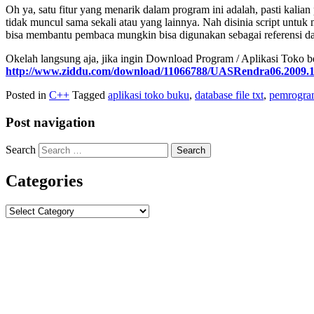
Oh ya, satu fitur yang menarik dalam program ini adalah, pasti kali
tidak muncul sama sekali atau yang lainnya. Nah disinia script untuk 
bisa membantu pembaca mungkin bisa digunakan sebagai referensi da
Okelah langsung aja, jika ingin Download Program / Aplikasi Toko be
http://www.ziddu.com/download/11066788/UASRendra06.2009.1.
Posted in
C++
Tagged
aplikasi toko buku
,
database file txt
,
pemrogram
Post navigation
Search
Categories
Categories