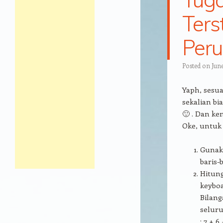
Ters
Peru
Posted on
June
Yaph, sesua
sekalian bi
🙂 . Dan k
Oke, untuk s
Gunak
baris-
Hitung
keybo
Bilang
seluru
: 7 + 6