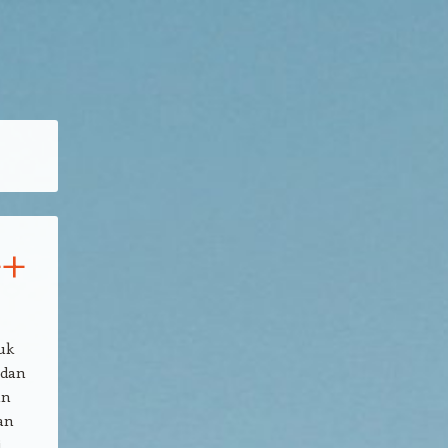
++
uk
 dan
an
an
i