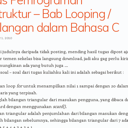
truktur – Bab Looping /
langan dalam Bahasa C
 1, 2010
i judulnya daripada tidak posting, mending hasil tugas dipost aj
ar temen sekelas bisa langsung download, jadi aku gag perlu kir
emungkinan ada yang butuh juga …
oal – soal dari tugas kuliahku kali ini adalah sebagai berikut :
an loop
for
untuk menampilkan nilai 1 sampai dengan 20 dala
baris yang terpisah.
lah bilangan triangular dari masukan pengguna, yang dibaca d
ard dengan menggunakan
scanf().
an triangular adalah penjumlahan dari bilangan masukan den
h bilangan sebelumnya, sehingga bilangan triangular dari 7 ad
 + 5 + 4 + 3 + 2 + 1