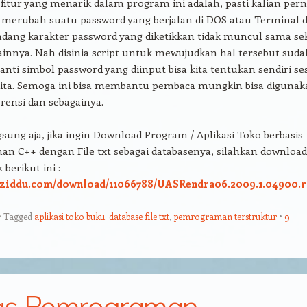
 fitur yang menarik dalam program ini adalah, pasti kalian per
 merubah suatu password yang berjalan di DOS atau Terminal d
adang karakter password yang diketikkan tidak muncul sama sek
ainnya. Nah disinia script untuk mewujudkan hal tersebut suda
i nanti simbol password yang diinput bisa kita tentukan sendiri se
kita. Semoga ini bisa membantu pembaca mungkin bisa digunak
erensi dan sebagainya.
sung aja, jika ingin Download Program / Aplikasi Toko berbasis
n C++ dengan File txt sebagai databasenya, silahkan download
 berikut ini :
.ziddu.com/download/11066788/UASRendra06.2009.1.04900.r
Tagged
aplikasi toko buku
,
database file txt
,
pemrograman terstruktur
9
as Pemrograman