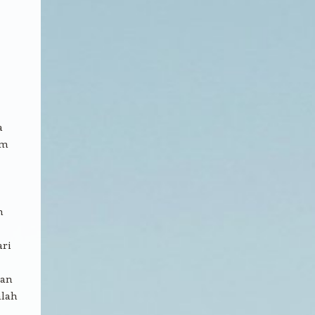
a
im
m
ari
gan
alah