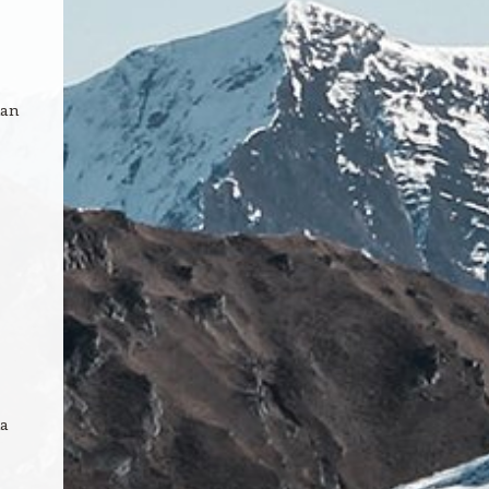
dan
da