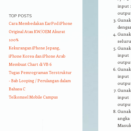
input 
output
TOP POSTS
Gunak
Cara Membedakan EarPod iPhone
dengan
Original Atau KW/OEM Akurat
Gunak
100%
seluru
Kekurangan iPhone Jepang,
Gunak
input 
iPhone Korea dan iPhone Arab
output
Membuat Chart di VB 6
Gunak
Tugas Pemrograman Terstruktur
input 
- Bab Looping / Perulangan dalam
output
Bahasa C
Gunak
Telkomsel Mobile Campus
input 
output 
Gunak
angka 
Masukk