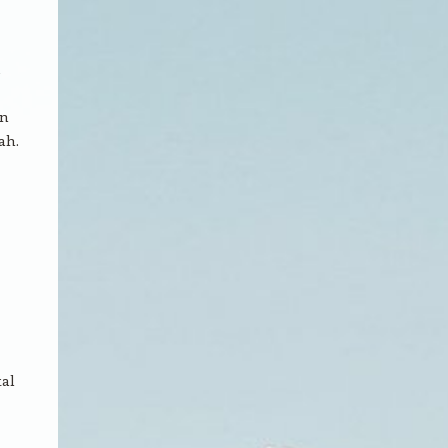
an
ah.
al