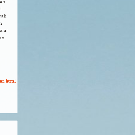
nah
i
ali
h
suai
an
ar.html