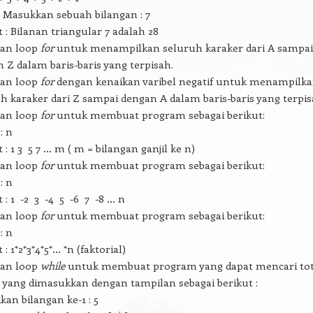
: Masukkan sebuah bilangan : 7
 : Bilanan triangular 7 adalah 28
an loop
for
untuk menampilkan seluruh karaker dari A sampai
 Z dalam baris-baris yang terpisah.
an loop
for
dengan kenaikan varibel negatif untuk menampilk
h karaker dari Z sampai dengan A dalam baris-baris yang terpis
an loop
for
untuk membuat program sebagai berikut:
: n
 : 1 3 5 7 … m ( m = bilangan ganjil ke n)
an loop
for
untuk membuat program sebagai berikut:
: n
 : 1 -2 3 -4 5 -6 7 -8 … n
an loop
for
untuk membuat program sebagai berikut:
: n
: 1*2*3*4*5*… *n (faktorial)
an loop
while
untuk membuat program yang dapat mencari tot
yang dimasukkan dengan tampilan sebagai berikut :
an bilangan ke-1 : 5