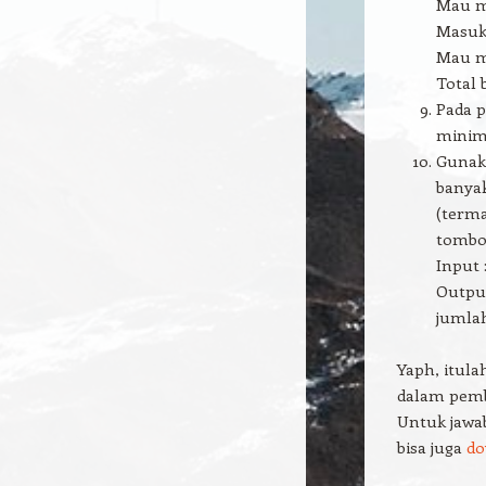
Mau me
Masukk
Mau me
Total 
Pada 
minim
Guna
banyak
(terma
tombol
Input 
Output
jumlah
Yaph, itul
dalam pemb
Untuk jawab
bisa juga
do