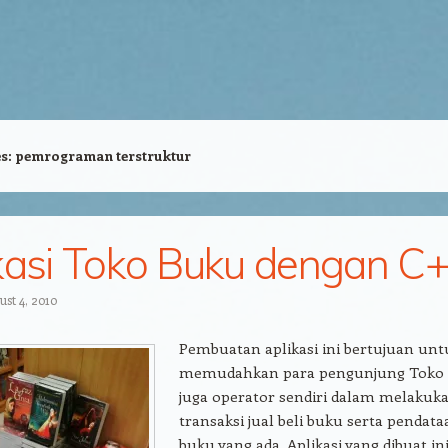
es:
pemrograman terstruktur
kasi Toko Buku dengan C
st 4, 2010
Pembuatan aplikasi ini bertujuan unt
memudahkan para pengunjung Toko
juga operator sendiri dalam melakuk
transaksi jual beli buku serta pendata
buku yang ada. Aplikasi yang dibuat in