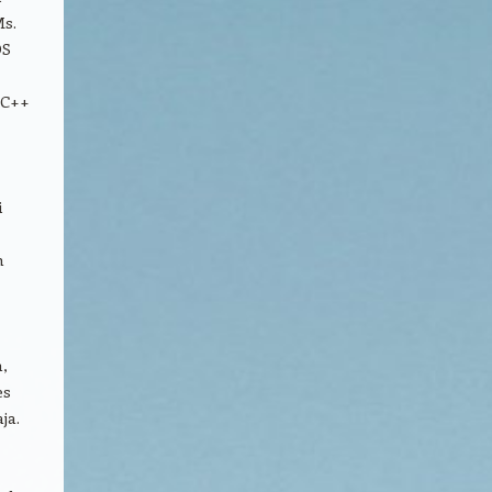
Ms.
OS
 C++
i
n
,
es
ja.