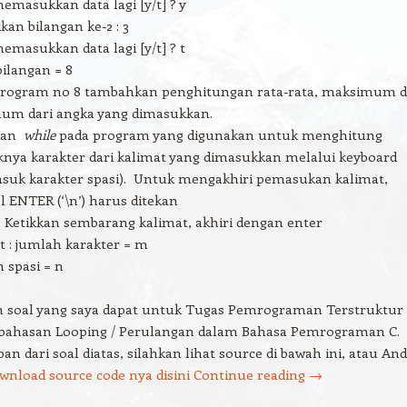
masukkan data lagi [y/t] ? y
an bilangan ke-2 : 3
masukkan data lagi [y/t] ? t
bilangan = 8
program no 8 tambahkan penghitungan rata-rata, maksimum 
um dari angka yang dimasukkan.
kan
while
pada program yang digunakan untuk menghitung
nya karakter dari kalimat yang dimasukkan melalui keyboard
suk karakter spasi). Untuk mengakhiri pemasukan kalimat,
 ENTER (‘\n’) harus ditekan
: Ketikkan sembarang kalimat, akhiri dengan enter
 : jumlah karakter = m
 spasi = n
ah soal yang saya dapat untuk Tugas Pemrograman Terstruktur
ahasan Looping / Perulangan dalam Bahasa Pemrograman C.
an dari soal diatas, silahkan lihat source di bawah ini, atau An
wnload source code nya disini
Continue reading
→