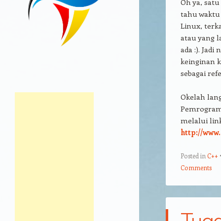
Oh ya, satu
tahu waktu
Linux, terk
atau yang l
ada :). Jad
keinginan 
sebagai ref
Okelah lang
Pemrograma
melalui link
http://www
Posted in
C++
Comments
Tug