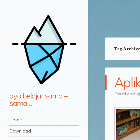
Tag Archiv
Apli
ayo belajar sama –
Posted on
Augu
sama …
Navigation
Skip to content
Home
Download