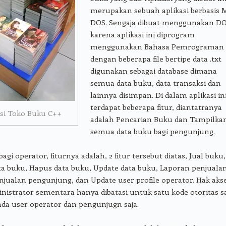
merupakan sebuah aplikasi berbasis 
DOS. Sengaja dibuat menggunakan D
karena aplikasi ini diprogram
menggunakan Bahasa Pemrograman
dengan beberapa file bertipe data .txt
digunakan sebagai database dimana
semua data buku, data transaksi dan
lainnya disimpan. Di dalam aplikasi in
terdapat beberapa fitur, diantatranya
asi Toko Buku C++
adalah Pencarian Buku dan Tampilka
semua data buku bagi pengunjung.
agi operator, fiturnya adalah, 2 fitur tersebut diatas, Jual buku,
a buku, Hapus data buku, Update data buku, Laporan penjualan
njualan pengunjung, dan Update user profile operator. Hak aks
istrator sementara hanya dibatasi untuk satu kode otoritas sa
ada user operator dan pengunjugn saja.