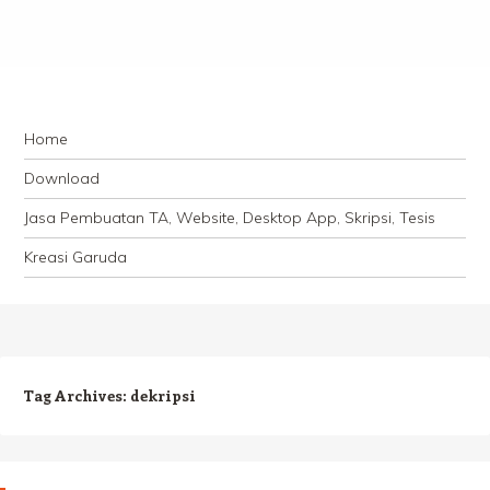
Navigation
Skip to content
Home
Download
Jasa Pembuatan TA, Website, Desktop App, Skripsi, Tesis
Kreasi Garuda
Tag Archives:
dekripsi