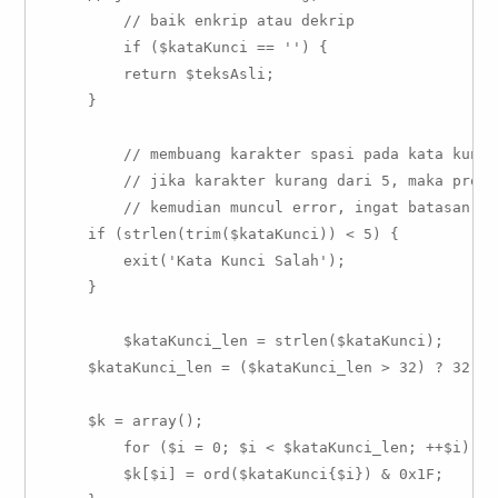
	// baik enkrip atau dekrip

	if ($kataKunci == '') {

        return $teksAsli;

    }

	// membuang karakter spasi pada kata kunci

	// jika karakter kurang dari 5, maka proses tidak dilanjutkan

	// kemudian muncul error, ingat batasan karakter terserah Anda, bisa juga gag pakai

    if (strlen(trim($kataKunci)) < 5) {

        exit('Kata Kunci Salah');

    }

	$kataKunci_len = strlen($kataKunci);

    $kataKunci_len = ($kataKunci_len > 32) ? 32 : 
    $k = array();

	for ($i = 0; $i < $kataKunci_len; ++$i) {

        $k[$i] = ord($kataKunci{$i}) & 0x1F;
