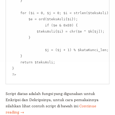
    }

    for ($i = 0, $j = 0; $i < strlen($teksAsli); ++
        $e = ord($teksAsli{$i});

		if ($e & 0xE0) {

            $teksAsli{$i} = chr($e ^ $k[$j]);

        }

		$j = ($j + 1) % $kataKunci_len;

    }

    return $teksAsli;

}

Script diatas adalah fungsi yang digunakan untuk
Enkripsi dan Dekripsinya, untuk cara pemakainnya
silahkan lihat contoh script di bawah ini
Continue
reading
→