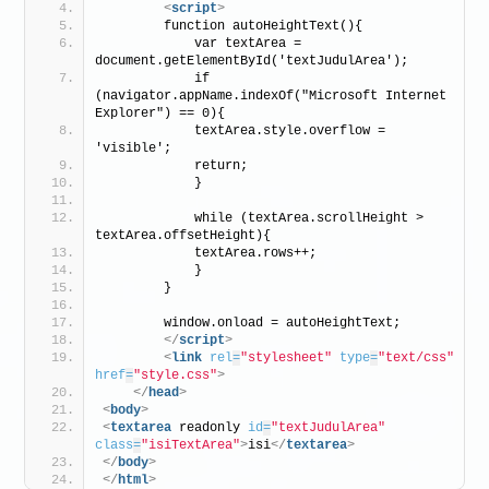
<
script
>
        function autoHeightText(){
            var textArea = 
document.getElementById('textJudulArea');
            if 
(navigator.appName.indexOf("Microsoft Internet 
Explorer") == 0){
            textArea.style.overflow = 
'visible';
            return;
            }
            while (textArea.scrollHeight > 
textArea.offsetHeight){
            textArea.rows++;
            }
        }
        window.onload = autoHeightText;
</
script
>
<
link
rel
=
"stylesheet"
type
=
"text/css"
href
=
"style.css"
>
</
head
>
<
body
>
<
textarea
 readonly 
id
=
"textJudulArea"
class
=
"isiTextArea"
>
isi
</
textarea
>
</
body
>
</
html
>