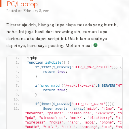
PC/Laptop
Posted on
February 8, 2011
Dicatat aja deh, biar gag lupa siapa tau ada yang butuh,
hehe. Ini juga hasil dari browsing sih, cuman lupa
darimana aku dapet script ini. Udah lama soalnya
dapetnya, baru saya posting. Mohon maaf
<
?php
function
isMobile
()
{
if
(
isset
(
$_SERVER[
"HTTP_X_WAP_PROFILE"
]))
{
return
true
;
}
if
(
preg_match
(
"/wap\.|\.wap/i"
,
$_SERVER[
"HTTP_
return
true
;
}
if
(
isset
(
$_SERVER[
"HTTP_USER_AGENT"
])){
$user_agents
 = 
array
(
"midp"
, 
"j2me"
, 
"avan
"novarra"
, 
"palmos"
, 
"palmsource"
, 
"240x320"
, 
"opwv
"pda"
, 
"windows\ ce"
, 
"mmp\/"
, 
"blackberry"
, 
"mib\/
"wireless"
, 
"nokia"
, 
"hand"
, 
"mobi"
, 
"phone"
, 
"cdm"
"audio"
, 
"SIE\-"
, 
"SEC\-"
, 
"samsung"
, 
"HTC"
, 
"mot\-