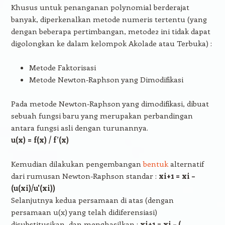
Khusus untuk penanganan polynomial berderajat
banyak, diperkenalkan metode numeris tertentu (yang
dengan beberapa pertimbangan, metode2 ini tidak dapat
digolongkan ke dalam kelompok Akolade atau Terbuka) :
Metode Faktorisasi
Metode Newton-Raphson yang Dimodifikasi
Pada metode Newton-Raphson yang dimodifikasi, dibuat
sebuah fungsi baru yang merupakan perbandingan
antara fungsi asli dengan turunannya.
u(x) = f(x) / f’(x)
Kemudian dilakukan pengembangan
bentuk
alternatif
dari rumusan Newton-Raphson standar :
xi+1 = xi –
(u(xi)/u'(xi))
Selanjutnya kedua persamaan di atas (dengan
persamaan u(x) yang telah didiferensiasi)
disubstitusikan, dan menghasilkan :
xi+1 = xi – (