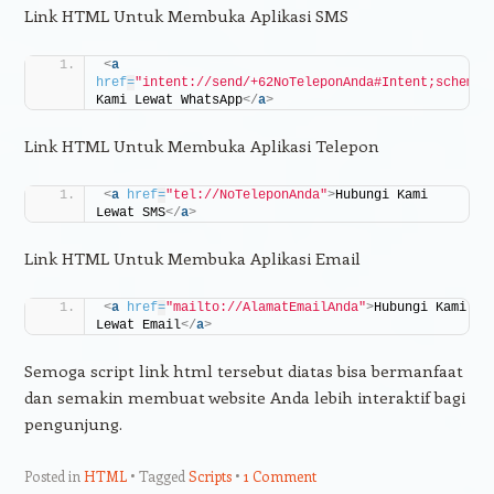
Link HTML Untuk Membuka Aplikasi SMS
<
a
href
=
"intent://send/+62NoTeleponAnda#Intent;scheme=
Kami Lewat WhatsApp
</
a
>
Link HTML Untuk Membuka Aplikasi Telepon
<
a
href
=
"tel://NoTeleponAnda"
>
Hubungi Kami 
Lewat SMS
</
a
>
Link HTML Untuk Membuka Aplikasi Email
<
a
href
=
"mailto://AlamatEmailAnda"
>
Hubungi Kami 
Lewat Email
</
a
>
Semoga script link html tersebut diatas bisa bermanfaat
dan semakin membuat website Anda lebih interaktif bagi
pengunjung.
Posted in
HTML
Tagged
Scripts
1 Comment