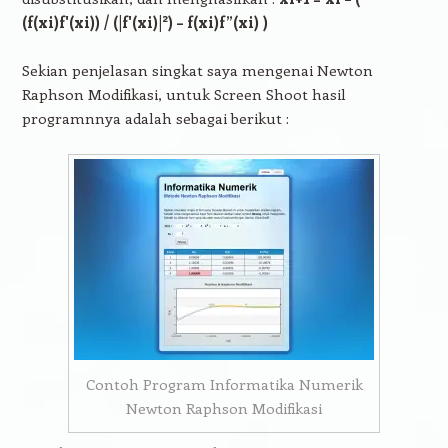
2
(f(xi)f'(xi)) / (|f'(xi)|
) – f(xi)f”(xi) )
Sekian penjelasan singkat saya mengenai Newton
Raphson Modifikasi, untuk Screen Shoot hasil
programnnya adalah sebagai berikut :
Contoh Program Informatika Numerik
Newton Raphson Modifikasi