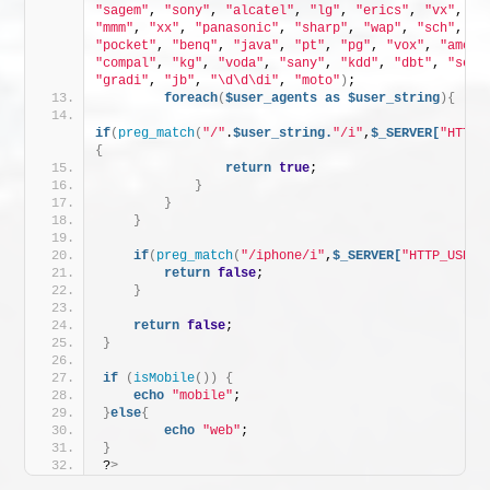
"sagem"
, 
"sony"
, 
"alcatel"
, 
"lg"
, 
"erics"
, 
"vx"
, 
"N
"mmm"
, 
"xx"
, 
"panasonic"
, 
"sharp"
, 
"wap"
, 
"sch"
, 
"r
"pocket"
, 
"benq"
, 
"java"
, 
"pt"
, 
"pg"
, 
"vox"
, 
"amoi"
"compal"
, 
"kg"
, 
"voda"
, 
"sany"
, 
"kdd"
, 
"dbt"
, 
"send
"gradi"
, 
"jb"
, 
"\d\d\di"
, 
"moto"
)
;
foreach
(
$user_agents
as
$user_string
){
if
(
preg_match
(
"/"
.
$user_string.
"/i"
,
$_SERVER[
"HTTP_
{
return
true
;
}
}
}
if
(
preg_match
(
"/iphone/i"
,
$_SERVER[
"HTTP_USER_
return
false
;
}
return
false
;
}
if
(
isMobile
())
{
echo
"mobile"
;
}
else
{
echo
"web"
;
}
?
>