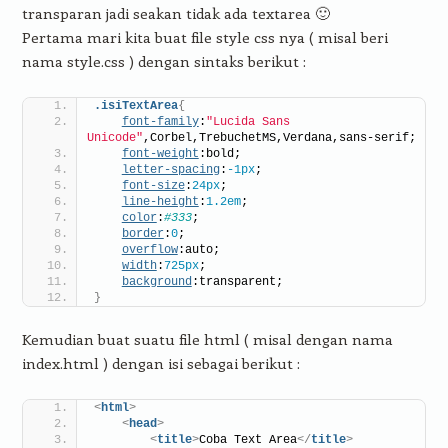
transparan jadi seakan tidak ada textarea 🙂
Pertama mari kita buat file style css nya ( misal beri
nama style.css ) dengan sintaks berikut :
.isiTextArea
{
font-family
:
"Lucida Sans 
Unicode"
,Corbel,TrebuchetMS,Verdana,sans-serif;
font-weight
:bold;
letter-spacing
:
-1px
;
font-size
:
24px
;
line-height
:
1.2em
;
color
:
#333
;
border
:
0
;
overflow
:auto;
width
:
725px
;
background
:transparent;
}
Kemudian buat suatu file html ( misal dengan nama
index.html ) dengan isi sebagai berikut :
<
html
>
<
head
>
<
title
>
Coba Text Area
</
title
>