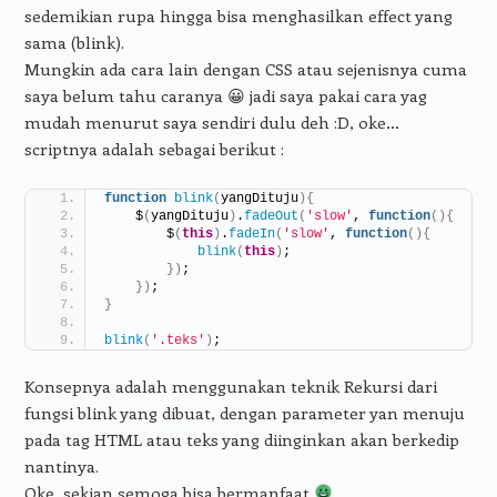
sedemikian rupa hingga bisa menghasilkan effect yang
sama (blink).
Mungkin ada cara lain dengan CSS atau sejenisnya cuma
saya belum tahu caranya 😀 jadi saya pakai cara yag
mudah menurut saya sendiri dulu deh :D, oke…
scriptnya adalah sebagai berikut :
function
blink
(
yangDituju
)
{
    $
(
yangDituju
)
.
fadeOut
(
'slow'
, 
function
(
)
{
        $
(
this
)
.
fadeIn
(
'slow'
, 
function
(
)
{
blink
(
this
)
;
}
)
;
}
)
;
}
blink
(
'.teks'
)
;
Konsepnya adalah menggunakan teknik Rekursi dari
fungsi blink yang dibuat, dengan parameter yan menuju
pada tag HTML atau teks yang diinginkan akan berkedip
nantinya.
Oke, sekian semoga bisa bermanfaat