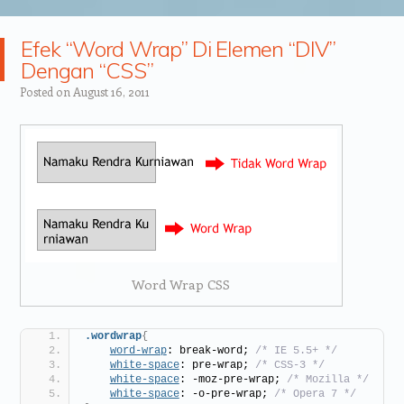
Efek “Word Wrap” Di Elemen “DIV”
Dengan “CSS”
Posted on
August 16, 2011
Word Wrap CSS
.wordwrap
{
word-wrap
: break-word; 
/* IE 5.5+ */
white-space
: pre-wrap; 
/* CSS-3 */
white-space
: -moz-pre-wrap; 
/* Mozilla */
white-space
: -o-pre-wrap; 
/* Opera 7 */