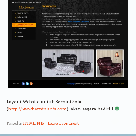
Layout Website untuk Bernini Sofa
(
http://www.berninisofa.com
), akan segera hadir!!!
Posted in
HTML
,
PHP
Leave a comment