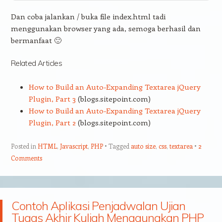
Dan coba jalankan / buka file index.html tadi
menggunakan browser yang ada, semoga berhasil dan
bermanfaat 🙂
Related Articles
How to Build an Auto-Expanding Textarea jQuery
Plugin, Part 3
(blogs.sitepoint.com)
How to Build an Auto-Expanding Textarea jQuery
Plugin, Part 2
(blogs.sitepoint.com)
Posted in
HTML
,
Javascript
,
PHP
Tagged
auto size
,
css
,
textarea
2
Comments
Contoh Aplikasi Penjadwalan Ujian
Tugas Akhir Kuliah Menggunakan PHP