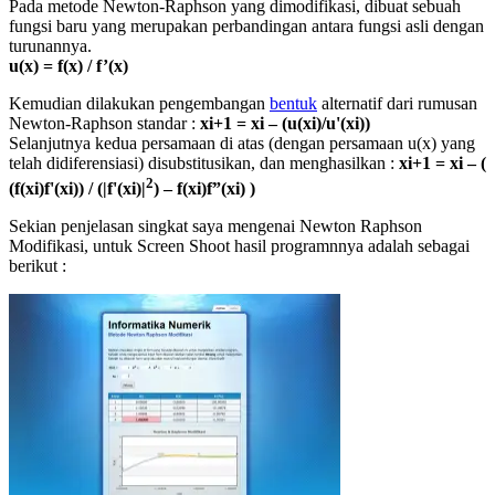
Pada metode Newton-Raphson yang dimodifikasi, dibuat sebuah
fungsi baru yang merupakan perbandingan antara fungsi asli dengan
turunannya.
u(x) = f(x) / f’(x)
Kemudian dilakukan pengembangan
bentuk
alternatif dari rumusan
Newton-Raphson standar :
xi+1 = xi – (u(xi)/u'(xi))
Selanjutnya kedua persamaan di atas (dengan persamaan u(x) yang
telah didiferensiasi) disubstitusikan, dan menghasilkan :
xi+1 = xi – (
2
(f(xi)f'(xi)) / (|f'(xi)|
) – f(xi)f”(xi) )
Sekian penjelasan singkat saya mengenai Newton Raphson
Modifikasi, untuk Screen Shoot hasil programnnya adalah sebagai
berikut :