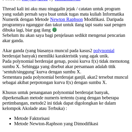
Thread kali ini aku mau ninggalin jejak / catatan untuk program
yang sudah pernah saya buat untuk tugas mata kuliah Informatika
Numerik dengan Metode
Newton Raphson
Modifikasi. Daripada
programnya nganggur dan takut untuk ilang tapi suatu saat pengen
dibuka lagi, biar gag ilang
Sebelum itu akan saya bagi penjelasan sedikit mengenai pencarian
akar ganda.
Akar ganda (yang biasanya muncul pada kasus2
polynomial
berderajat banyak) memiliki karakteristik yang agak unik.
Pada polynomial berderajat genap, posisi kurva f(x) tidak memotong
sumbu X. Sehingga yang disebut akar persamaan adalah titik
‘sentuh/singgung’ kurva dengan sumbu X.
Sementara pada polynomial berderajat ganjil, akar2 tersebut muncul
sebagai akibat perpotongan kurva f(x) dengan sumbu X.
Khusus untuk penanganan polynomial berderajat banyak,
diperkenalkan metode numeris tertentu (yang dengan beberapa
pertimbangan, metode2 ini tidak dapat digolongkan ke dalam
kelompok Akolade atau Terbuka) :
Metode Faktorisasi
Metode Newton-Raphson yang Dimodifikasi