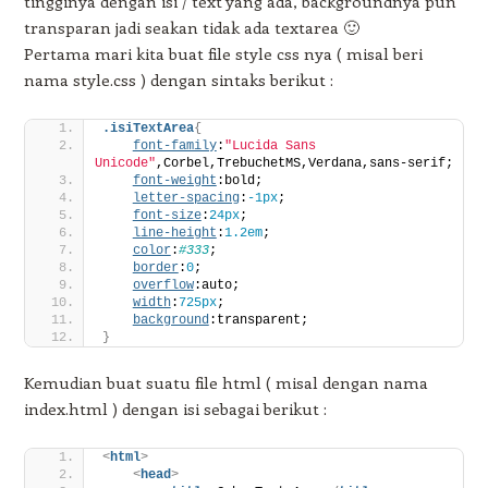
tingginya dengan isi / text yang ada, backgroundnya pun
transparan jadi seakan tidak ada textarea 🙂
Pertama mari kita buat file style css nya ( misal beri
nama style.css ) dengan sintaks berikut :
.isiTextArea
{
font-family
:
"Lucida Sans 
Unicode"
,Corbel,TrebuchetMS,Verdana,sans-serif;
font-weight
:bold;
letter-spacing
:
-1px
;
font-size
:
24px
;
line-height
:
1.2em
;
color
:
#333
;
border
:
0
;
overflow
:auto;
width
:
725px
;
background
:transparent;
}
Kemudian buat suatu file html ( misal dengan nama
index.html ) dengan isi sebagai berikut :
<
html
>
<
head
>