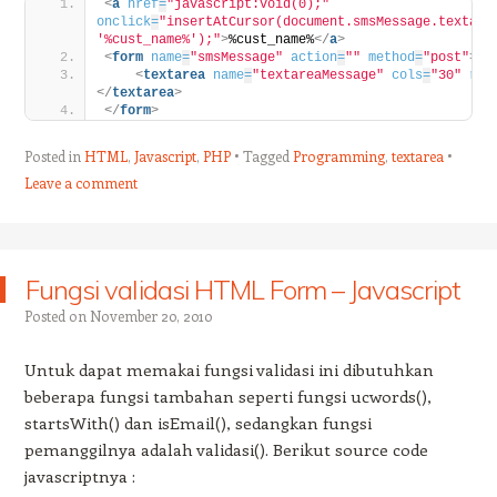
<
a
href
=
"javascript:void(0);"
onclick
=
"insertAtCursor(document.smsMessage.textarea
'%cust_name%');"
>
%cust_name%
</
a
>
<
form
name
=
"smsMessage"
action
=
""
method
=
"post"
>
<
textarea
name
=
"textareaMessage"
cols
=
"30"
row
</
textarea
>
</
form
>
Posted in
HTML
,
Javascript
,
PHP
Tagged
Programming
,
textarea
Leave a comment
Fungsi validasi HTML Form – Javascript
Posted on
November 20, 2010
Untuk dapat memakai fungsi validasi ini dibutuhkan
beberapa fungsi tambahan seperti fungsi ucwords(),
startsWith() dan isEmail(), sedangkan fungsi
pemanggilnya adalah validasi(). Berikut source code
javascriptnya :