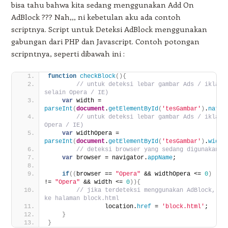
bisa tahu bahwa kita sedang menggunakan Add On
AdBlock ??? Nah,,, ni kebetulan aku ada contoh
scriptnya. Script untuk Deteksi AdBlock menggunakan
gabungan dari PHP dan Javascript. Contoh potongan
scripntnya, seperti dibawah ini :
function
checkBlock
(
)
{
// untuk deteksi lebar gambar Ads / iklan (
selain Opera / IE)
var
 width = 
parseInt
(
document
.
getElementById
(
'tesGambar'
)
.
natur
// untuk deteksi lebar gambar Ads / iklan (
Opera / IE)
var
 widthOpera = 
parseInt
(
document
.
getElementById
(
'tesGambar'
)
.
width
// deteksi browser yang sedang digunakan
var
 browser = navigator.
appName
;
if
(
(
browser == 
"Opera"
 && widthOpera <= 
0
)
 || 
!= 
"Opera"
 && width <= 
0
)
)
{
// jika terdeteksi menggunakan AdBlock, dir
ke halaman block.html
                location.
href
 = 
'block.html'
;
}
}