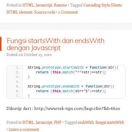
Posted in
HTML
,
Javascript
,
Resume
Tagged
Cascading Style Sheets
,
HTML element
,
Source code
1 Comment
Fungsi startsWith dan endsWith
dengan Javascript
Posted on
October 25, 2010
String.
prototype
.
startsWith
 = 
function
(
str
)
{
return
(
this
.
match
(
"^"
+str
)
==str
)
;
}
String.
prototype
.
endsWith
 = 
function
(
str
)
{
return
(
this
.
match
(
str+
"$"
)
==str
)
;
}
Dikutip dari : http://www.tek-tips.com/faqs.cfm?fid=6620
Posted in
HTML
,
Javascript
,
PHP
Tagged
endsWith
,
fungsi startsWith
Leave a comment