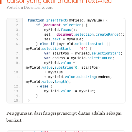
cursor yang aktif di dalam TextArea
Posted on
December 2, 2010
function
insertText
(
myField, myValue
)
{
if
(
document
.
selection
)
{
        myField.
focus
(
)
;
        sel = 
document
.
selection
.
createRange
(
)
;
        sel.
text
 = myValue;
}
else
if
(
myField.
selectionStart
 || 
myField.
selectionStart
 == 
'0'
)
{
var
 startPos = myField.
selectionStart
;
var
 endPos = myField.
selectionEnd
;
        myField.
value
 = 
myField.
value
.
substring
(
0
, startPos
)
        + myValue
        + myField.
value
.
substring
(
endPos, 
myField.
value
.
length
)
;
}
else
{
        myField.
value
 += myValue;
}
}
Penggunaan dari fungsi javascript diatas adalah sebagai
berikut :