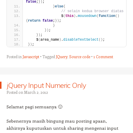
false
;
}
)
;
}
else
{
// selain kedua browser diatas
                $
(
this
)
.
mousedown
(
function
(
)
{
return
false
;
}
)
;
}
}
)
;
}
)
;
    $
(
area_name
)
.
disableTextSelect
(
)
;
}
)
;
Posted in
Javascript
Tagged
JQuery
,
Source code
1 Comment
jQuery Input Numeric Only
Posted on
March 2, 2012
Selamat pagi semuanya 🙂
Sebenernya masih bingung mau posting apaan,
akhirnya kuputuskan untuk sharing mengenai input