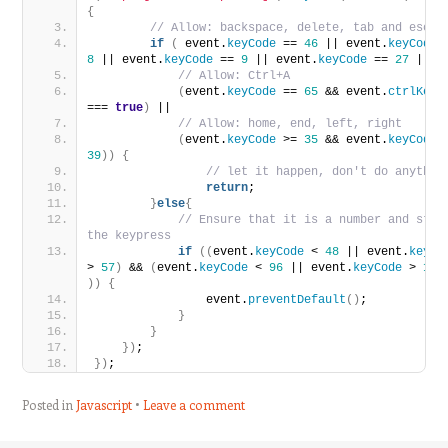
{
// Allow: backspace, delete, tab and escap
if
(
 event.
keyCode
 == 
46
 || event.
keyCode
8
 || event.
keyCode
 == 
9
 || event.
keyCode
 == 
27
 ||
// Allow: Ctrl+A
(
event.
keyCode
 == 
65
 && event.
ctrlKey
=== 
true
)
 ||
// Allow: home, end, left, right
(
event.
keyCode
 >= 
35
 && event.
keyCode
39
)
)
{
// let it happen, don't do anythin
return
;
}
else
{
// Ensure that it is a number and stop 
the keypress
if
(
(
event.
keyCode
 < 
48
 || event.
keyCo
> 
57
)
 && 
(
event.
keyCode
 < 
96
 || event.
keyCode
 > 
105
)
)
{
                event.
preventDefault
(
)
;
}
}
}
)
;
}
)
;
Posted in
Javascript
Leave a comment