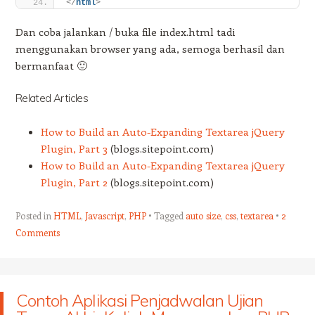
</
html
>
Dan coba jalankan / buka file index.html tadi
menggunakan browser yang ada, semoga berhasil dan
bermanfaat 🙂
Related Articles
How to Build an Auto-Expanding Textarea jQuery
Plugin, Part 3
(blogs.sitepoint.com)
How to Build an Auto-Expanding Textarea jQuery
Plugin, Part 2
(blogs.sitepoint.com)
Posted in
HTML
,
Javascript
,
PHP
Tagged
auto size
,
css
,
textarea
2
Comments
Contoh Aplikasi Penjadwalan Ujian