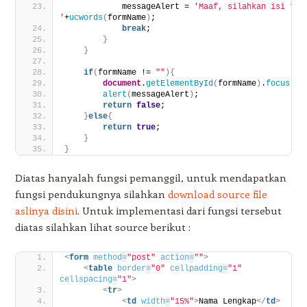
            messageAlert = 
'Maaf, silahkan isi form
'
+
ucwords
(
formName
)
;
break
;
}
}
if
(
formName != 
""
)
{
document
.
getElementById
(
formName
)
.
focus
(
)
;
alert
(
messageAlert
)
;
return
false
;
}
else
{
return
true
;
}
}
Diatas hanyalah fungsi pemanggil, untuk mendapatkan
fungsi pendukungnya silahkan
download source file
aslinya disini
. Untuk implementasi dari fungsi tersebut
diatas silahkan lihat source berikut :
<
form
method
=
"post"
action
=
""
>
<
table
border
=
"0"
cellpadding
=
"1"
cellspacing
=
"1"
>
<
tr
>
<
td
width
=
"15%"
>
Nama Lengkap
</
td
>