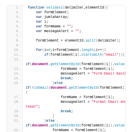
function
validasi
(
delimiter,elementId
)
{
var
 formElement;
var
 jumlahArray;
var
 i;
var
 formName = 
""
;
var
 messageAlert = 
""
;
    formElement = elementId.
split
(
delimiter
)
;
for
(
i=
0
;i<formElement.
length
;i++
)
{
if
(
formElement
[
i
]
.
startsWith
(
"email"
)
)
{
if
(
document
.
getElementById
(
formElement
[
i
]
)
.
value
 ==
                formName = formElement
[
i
]
;
                messageAlert = 
"Form Email masih k
break
;
}
else
if
(
!
isEmail
(
document
.
getElementById
(
formElement
[
i
]
)
{
                formName = formElement
[
i
]
;
                messageAlert = 
"Format Email Anda k
tepat"
;
break
;
}
}
else
if
(
document
.
getElementById
(
formElement
[
i
]
)
.
value
 ==
            formName = formElement
[
i
]
;