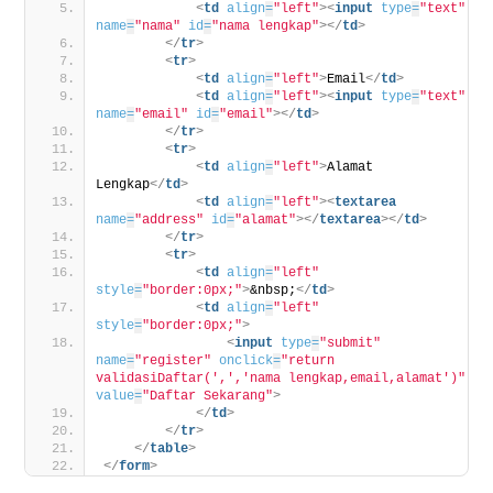
<
td
align
=
"left"
>
<
input
type
=
"text"
name
=
"nama"
id
=
"nama lengkap"
>
</
td
>
</
tr
>
<
tr
>
<
td
align
=
"left"
>
Email
</
td
>
<
td
align
=
"left"
>
<
input
type
=
"text"
name
=
"email"
id
=
"email"
>
</
td
>
</
tr
>
<
tr
>
<
td
align
=
"left"
>
Alamat 
Lengkap
</
td
>
<
td
align
=
"left"
>
<
textarea
name
=
"address"
id
=
"alamat"
>
</
textarea
>
</
td
>
</
tr
>
<
tr
>
<
td
align
=
"left"
style
=
"border:0px;"
>
&nbsp;
</
td
>
<
td
align
=
"left"
style
=
"border:0px;"
>
<
input
type
=
"submit"
name
=
"register"
onclick
=
"return 
validasiDaftar(',','nama lengkap,email,alamat')"
value
=
"Daftar Sekarang"
>
</
td
>
</
tr
>
</
table
>
</
form
>