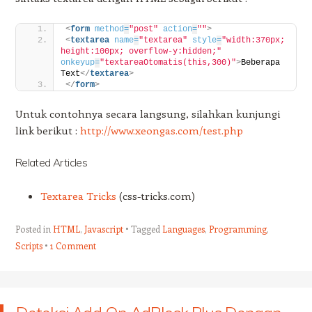
<
form
method
=
"post"
action
=
""
>
<
textarea
name
=
"textarea"
style
=
"width:370px; 
height:100px; overflow-y:hidden;"
onkeyup
=
"textareaOtomatis(this,300)"
>
Beberapa 
Text
</
textarea
>
</
form
>
Untuk contohnya secara langsung, silahkan kunjungi
link berikut :
http://www.xeongas.com/test.php
Related Articles
Textarea Tricks
(css-tricks.com)
Posted in
HTML
,
Javascript
Tagged
Languages
,
Programming
,
Scripts
1 Comment