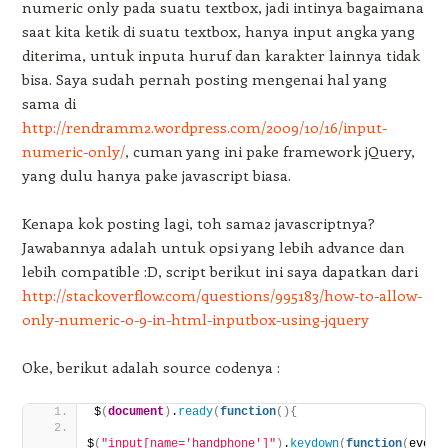
numeric only pada suatu textbox, jadi intinya bagaimana
saat kita ketik di suatu textbox, hanya input angka yang
diterima, untuk inputa huruf dan karakter lainnya tidak
bisa. Saya sudah pernah posting mengenai hal yang
sama di
http://rendramm2.wordpress.com/2009/10/16/input-
numeric-only/
, cuman yang ini pake framework jQuery,
yang dulu hanya pake javascript biasa.
Kenapa kok posting lagi, toh sama2 javascriptnya?
Jawabannya adalah untuk opsi yang lebih advance dan
lebih compatible :D, script berikut ini saya dapatkan dari
http://stackoverflow.com/questions/995183/how-to-allow-
only-numeric-0-9-in-html-inputbox-using-jquery
Oke, berikut adalah source codenya :
$
(
document
)
.
ready
(
function
(
)
{
$
(
"input[name='handphone']"
)
.
keydown
(
function
(
event