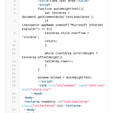
<
title
>
Coba Text Area
</
title
>
<
script
>
        function autoHeightText(){
            var textArea = 
document.getElementById('textJudulArea');
            if 
(navigator.appName.indexOf("Microsoft Internet 
Explorer") == 0){
            textArea.style.overflow = 
'visible';
            return;
            }
            while (textArea.scrollHeight > 
textArea.offsetHeight){
            textArea.rows++;
            }
        }
        window.onload = autoHeightText;
</
script
>
<
link
rel
=
"stylesheet"
type
=
"text/css"
href
=
"style.css"
>
</
head
>
<
body
>
<
textarea
 readonly 
id
=
"textJudulArea"
class
=
"isiTextArea"
>
isi
</
textarea
>
</
body
>