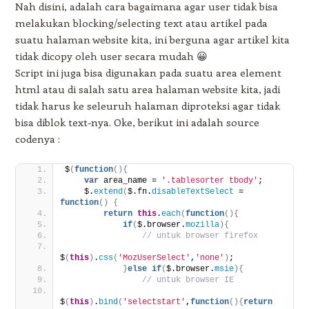
Nah disini, adalah cara bagaimana agar user tidak bisa
melakukan blocking/selecting text atau artikel pada
suatu halaman website kita, ini berguna agar artikel kita
tidak dicopy oleh user secara mudah 😀
Script ini juga bisa digunakan pada suatu area element
html atau di salah satu area halaman website kita, jadi
tidak harus ke seleuruh halaman diproteksi agar tidak
bisa diblok text-nya. Oke, berikut ini adalah source
codenya :
$
(
function
(
)
{
var
 area_name = 
'.tablesorter tbody'
;
    $.
extend
(
$.fn.
disableTextSelect
 = 
function
(
)
{
return
this
.
each
(
function
(
)
{
if
(
$.browser.
mozilla
)
{
// untuk browser firefox
$
(
this
)
.
css
(
'MozUserSelect'
,
'none'
)
;
}
else
if
(
$.browser.
msie
)
{
// untuk browser IE
$
(
this
)
.
bind
(
'selectstart'
,
function
(
)
{
return