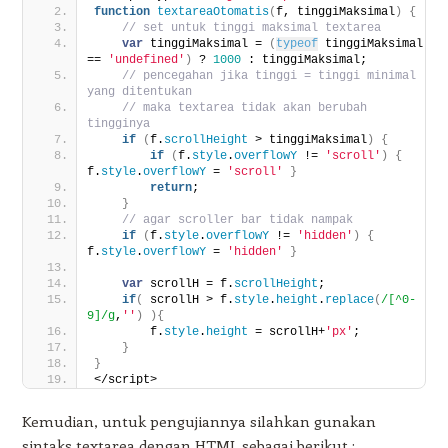
function
textareaOtomatis
(
f, tinggiMaksimal
)
{
// set untuk tinggi maksimal textarea
var
 tinggiMaksimal = 
(
typeof
 tinggiMaksimal 
== 
'undefined'
)
 ? 
1000
 : tinggiMaksimal;
// pencegahan jika tinggi = tinggi minimal 
yang ditentukan
// maka textarea tidak akan berubah 
tingginya
if
(
f.
scrollHeight
 > tinggiMaksimal
)
{
if
(
f.
style
.
overflowY
 != 
'scroll'
)
{
f.
style
.
overflowY
 = 
'scroll'
}
return
;
}
// agar scroller bar tidak nampak
if
(
f.
style
.
overflowY
 != 
'hidden'
)
{
f.
style
.
overflowY
 = 
'hidden'
}
var
 scrollH = f.
scrollHeight
;
if
(
 scrollH > f.
style
.
height
.
replace
(
/[^0-
9]/g
,
''
)
)
{
        f.
style
.
height
 = scrollH+
'px'
;
}
}
</script>
Kemudian, untuk pengujiannya silahkan gunakan
sintaks textarea dengan HTML sebagai berikut :