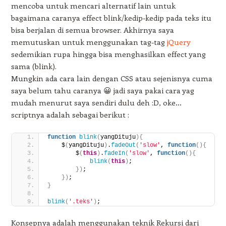
mencoba untuk mencari alternatif lain untuk
bagaimana caranya effect blink/kedip-kedip pada teks itu
bisa berjalan di semua browser. Akhirnya saya
memutuskan untuk menggunakan tag-tag
jQuery
sedemikian rupa hingga bisa menghasilkan effect yang
sama (blink).
Mungkin ada cara lain dengan CSS atau sejenisnya cuma
saya belum tahu caranya 😀 jadi saya pakai cara yag
mudah menurut saya sendiri dulu deh :D, oke…
scriptnya adalah sebagai berikut :
function
blink
(
yangDituju
)
{
    $
(
yangDituju
)
.
fadeOut
(
'slow'
, 
function
(
)
{
        $
(
this
)
.
fadeIn
(
'slow'
, 
function
(
)
{
blink
(
this
)
;
}
)
;
}
)
;
}
blink
(
'.teks'
)
;
Konsepnya adalah menggunakan teknik Rekursi dari