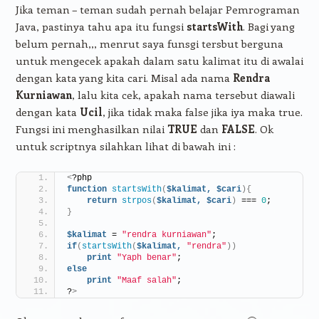
Jika teman – teman sudah pernah belajar Pemrograman
Java, pastinya tahu apa itu fungsi
startsWith
. Bagi yang
belum pernah,,, menrut saya funsgi tersbut berguna
untuk mengecek apakah dalam satu kalimat itu di awalai
dengan kata yang kita cari. Misal ada nama
Rendra
Kurniawan
, lalu kita cek, apakah nama tersebut diawali
dengan kata
Ucil
, jika tidak maka false jika iya maka true.
Fungsi ini menghasilkan nilai
TRUE
dan
FALSE
. Ok
untuk scriptnya silahkan lihat di bawah ini :
<
?php
function
startsWith
(
$kalimat,
$cari
){
return
strpos
(
$kalimat,
$cari
)
 === 
0
;
}
$kalimat
 = 
"rendra kurniawan"
;
if
(
startsWith
(
$kalimat,
"rendra"
))
print
"Yaph benar"
;
else
print
"Maaf salah"
;
?
>