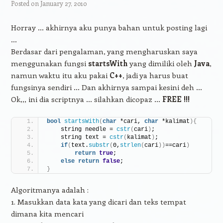
Posted on
January 27, 2010
Horray … akhirnya aku punya bahan untuk posting lagi
…
Berdasar dari pengalaman, yang mengharuskan saya
menggunakan fungsi
startsWith
yang dimiliki oleh
Java
,
namun waktu itu aku pakai
C++
, jadi ya harus buat
fungsinya sendiri … Dan akhirnya sampai kesini deh …
Ok,,, ini dia scriptnya … silahkan dicopaz …
FREE !!!
bool
startsWith
(
char
 *cari, 
char
 *kalimat
){
    string needle = 
cstr
(
cari
)
;
    string text = 
cstr
(
kalimat
)
;
if
(
text.
substr
(
0,
strlen
(
cari
))
==cari
)
return
true
;
else
return
false
;
}
Algoritmanya adalah :
1. Masukkan data kata yang dicari dan teks tempat
dimana kita mencari