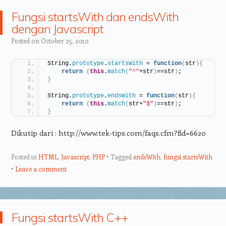
Fungsi startsWith dan endsWith
dengan Javascript
Posted on
October 25, 2010
String.
prototype
.
startsWith
 = 
function
(
str
)
{
return
(
this
.
match
(
"^"
+str
)
==str
)
;
}
String.
prototype
.
endsWith
 = 
function
(
str
)
{
return
(
this
.
match
(
str+
"$"
)
==str
)
;
}
Dikutip dari : http://www.tek-tips.com/faqs.cfm?fid=6620
Posted in
HTML
,
Javascript
,
PHP
Tagged
endsWith
,
fungsi startsWith
Leave a comment
Fungsi startsWith C++