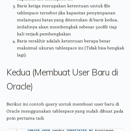
Baris ketiga merupakan ketentuan untuk file
tablespace tersebut jika kapasitas penyimpanan
melampaui batas yang ditentukan di baris kedua,
istilahnya akan membengkak sebesar 500Kb tiap
kali terjadi pembengkakan
Baris terakhir adalah ketentuan berapa besar
maksimal ukuran tablespace ini (Tidak bisa bengkak
lagi).
Kedua (Membuat User Baru di
Oracle)
Berikut ini contoh query untuk membuat user baru di
Oracle menggunakan tablespace yang sudah dibuat pada
poin pertama tadi.
CREATE
USER
 rendra 
IDENTIFIED
BY
 kurniawan 