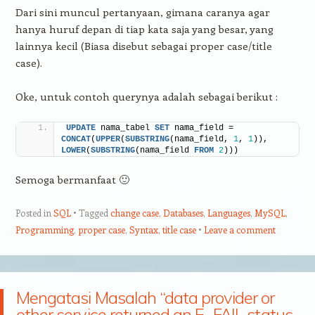
Dari sini muncul pertanyaan, gimana caranya agar
hanya huruf depan di tiap kata saja yang besar, yang
lainnya kecil (Biasa disebut sebagai proper case/title
case).
Oke, untuk contoh querynya adalah sebagai berikut :
UPDATE
 nama_tabel 
SET
 nama_field = 
CONCAT
(
UPPER
(
SUBSTRING
(nama_field, 
1
, 
1
)), 
LOWER
(
SUBSTRING
(nama_field 
FROM
2
)))
Semoga bermanfaat 🙂
Posted in
SQL
Tagged
change case
,
Databases
,
Languages
,
MySQL
,
Programming
,
proper case
,
Syntax
,
title case
Leave a comment
Mengatasi Masalah “data provider or
other service returned an E_FAIL status