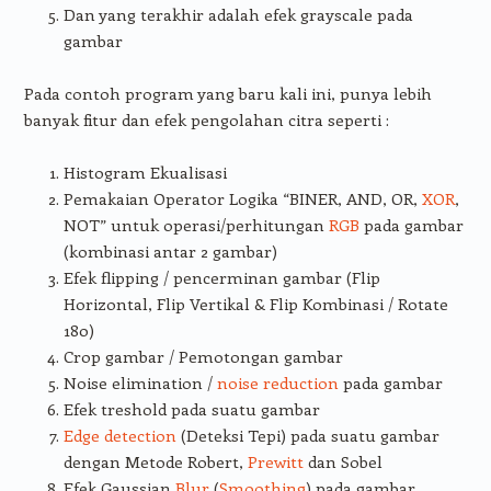
Dan yang terakhir adalah efek grayscale pada
gambar
Pada contoh program yang baru kali ini, punya lebih
banyak fitur dan efek pengolahan citra seperti :
Histogram Ekualisasi
Pemakaian Operator Logika “BINER, AND, OR,
XOR
,
NOT” untuk operasi/perhitungan
RGB
pada gambar
(kombinasi antar 2 gambar)
Efek flipping / pencerminan gambar (Flip
Horizontal, Flip Vertikal & Flip Kombinasi / Rotate
180)
Crop gambar / Pemotongan gambar
Noise elimination /
noise reduction
pada gambar
Efek treshold pada suatu gambar
Edge detection
(Deteksi Tepi) pada suatu gambar
dengan Metode Robert,
Prewitt
dan Sobel
Efek Gaussian
Blur
(
Smoothing
) pada gambar