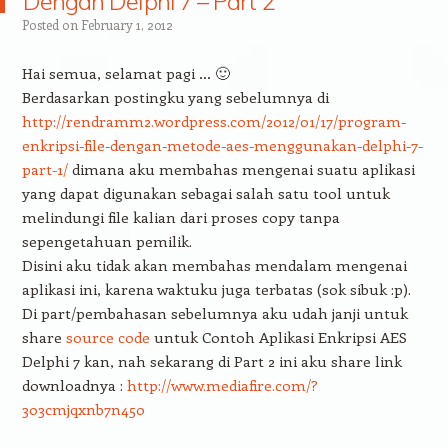
Dengan Delphi 7 – Part 2
Posted on
February 1, 2012
Hai semua, selamat pagi … 🙂
Berdasarkan postingku yang sebelumnya di
http://rendramm2.wordpress.com/2012/01/17/program-
enkripsi-file-dengan-metode-aes-menggunakan-delphi-7-
part-1/
dimana aku membahas mengenai suatu aplikasi
yang dapat digunakan sebagai salah satu tool untuk
melindungi file kalian dari proses copy tanpa
sepengetahuan pemilik.
Disini aku tidak akan membahas mendalam mengenai
aplikasi ini, karena waktuku juga terbatas (sok sibuk :p).
Di part/pembahasan sebelumnya aku udah janji untuk
share
source code
untuk Contoh Aplikasi Enkripsi AES
Delphi 7 kan, nah sekarang di Part 2 ini aku share link
downloadnya :
http://www.mediafire.com/?
303cmjqxnb7n450