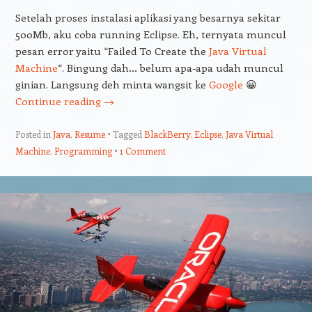
Setelah proses instalasi aplikasi yang besarnya sekitar
500Mb, aku coba running Eclipse. Eh, ternyata muncul
pesan error yaitu “Failed To Create the
Java Virtual
Machine
“. Bingung dah… belum apa-apa udah muncul
ginian. Langsung deh minta wangsit ke
Google
😀
Continue reading
→
Posted in
Java
,
Resume
Tagged
BlackBerry
,
Eclipse
,
Java Virtual
Machine
,
Programming
1 Comment