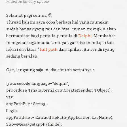
Posted on
January 14, 2012
Selamat pagi semua 🙂
Thread kali ini saya coba berbagi hal yang mungkin
sudah banyak yang tau dan bisa, cuman mungkin akan
bermanfaat bagi pemula-pemula di
Delphi
. Membahas
mengenai bagaimana caranya agar bisa mendapatkan
lokasi direktori /
full path
dari aplikasi itu sendiri yang
sedang berjalan.
Oke, langsung saja ini dia contoh scriptnya :
[sourcecode language=”delphi”]
procedure TmainForm.FormCreate(Sender: TObject);
var
appPathFile : String;
begin
appPathFile := ExtractFilePath(Application.ExeName);
ShowMessage(appPathFile);