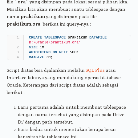
file “
.ora
“, yang disimpan pada lokasi sesuai pilihan kita.
Misalkan kita akan membuat suatu tablespace dengan
nama
praktikum
yang disimpan pada file
praktikum.ora
, berikut ini query-nya :
CREATE
TABLESPACE
 praktikum 
DATAFILE
'D:\Oracle\praktikum.ora'
SIZE
 1M
AUTOEXTEND
ON
NEXT
 500K
MAXSIZE
 3M;
Script diatas bisa dijalankan melalui
SQL Plus
atau
Interface lainnya yang mendukung operasi database
Oracle. Keterangan dari script diatas adalah sebagai
berikut :
Baris pertama adalah untuk membuat tablespace
dengan nama tersebut yang disimpan pada Drive
D:/ dengan path tersebut.
Baris kedua untuk menentukan berapa besar
kapasitas file tablespace ini