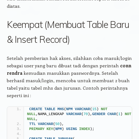
diatas.
Keempat (Membuat Table Baru
& Insert Record)
Setelah pemberian hak akses, silahkan coba masuk/login
sebagai user yang baru dibuat tadi dengan perintah
conn
rendra
kemudian masukkan passwordnya. Setelah
berhasil masuk/login, mencoba untuk membuat 2 buah
tabel yaitu tabel mhs dan jurusan. Contoh perintahnya
seperti ini :
CREATE
TABLE
MHS
(
NPM
VARCHAR
(
15
) 
NOT 
NULL
,NAMA_LENGKAP 
VARCHAR
(
70
),
GENDER
CHAR
(
1
) 
NOT 
NULL
,
TTL
VARCHAR
(
50
),
PRIMARY KEY
(
NPM
) 
USING
INDEX
);
CREATE
TABLE
JURUSAN
(