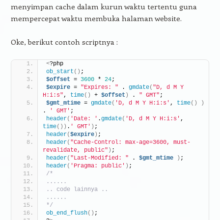
menyimpan cache dalam kurun waktu tertentu guna
mempercepat waktu membuka halaman website.
Oke, berikut contoh scriptnya :
<
?php
ob_start
()
;
$offset
 = 
3600
 * 
24
;
$expire
 = 
"Expires: "
 . 
gmdate
(
"D, d M Y 
H:i:s"
, 
time
()
 + 
$offset
)
 . 
" GMT"
;
$gmt_mtime
 = 
gmdate
(
'D, d M Y H:i:s'
, 
time
()
)
. 
' GMT'
;
header
(
'Date: '
.
gmdate
(
'D, d M Y H:i:s'
, 
time
())
.
' GMT'
)
;
header
(
$expire
)
;
header
(
"Cache-Control: max-age=3600, must-
revalidate, public"
)
;
header
(
"Last-Modified: "
 . 
$gmt_mtime
)
;
header
(
'Pragma: public'
)
;
/*
......
.. code lainnya ..
......
*/
ob_end_flush
()
;