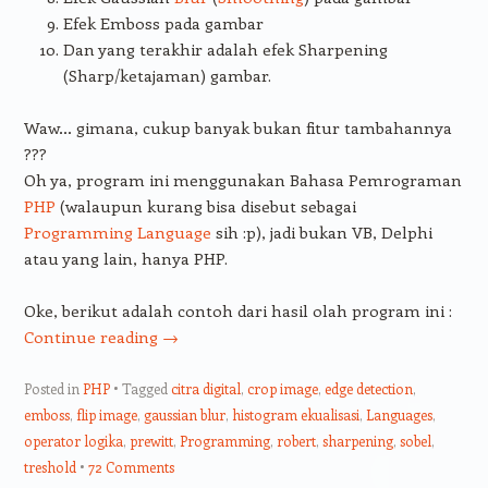
Efek Emboss pada gambar
Dan yang terakhir adalah efek Sharpening
(Sharp/ketajaman) gambar.
Waw… gimana, cukup banyak bukan fitur tambahannya
???
Oh ya, program ini menggunakan Bahasa Pemrograman
PHP
(walaupun kurang bisa disebut sebagai
Programming Language
sih :p), jadi bukan VB, Delphi
atau yang lain, hanya PHP.
Oke, berikut adalah contoh dari hasil olah program ini :
Continue reading
→
Posted in
PHP
Tagged
citra digital
,
crop image
,
edge detection
,
emboss
,
flip image
,
gaussian blur
,
histogram ekualisasi
,
Languages
,
operator logika
,
prewitt
,
Programming
,
robert
,
sharpening
,
sobel
,
treshold
72 Comments