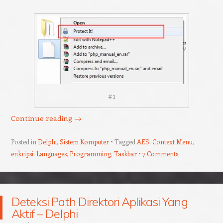
#1
Continue reading
→
Posted in
Delphi
,
Sistem Komputer
Tagged
AES
,
Context Menu
,
enkripsi
,
Languages
,
Programming
,
Taskbar
7 Comments
Deteksi Path Direktori Aplikasi Yang
Aktif – Delphi