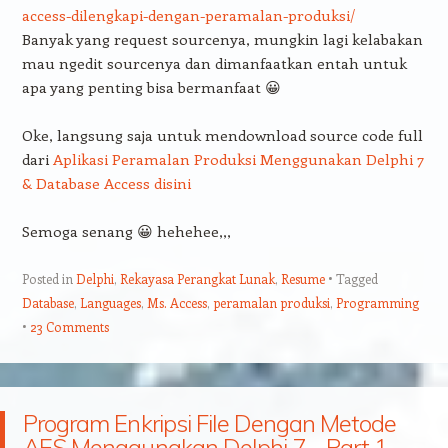
access-dilengkapi-dengan-peramalan-produksi/
Banyak yang request sourcenya, mungkin lagi kelabakan
mau ngedit sourcenya dan dimanfaatkan entah untuk
apa yang penting bisa bermanfaat 😀
Oke, langsung saja untuk mendownload source code full
dari
Aplikasi Peramalan Produksi Menggunakan Delphi 7
& Database Access disini
Semoga senang 😀 hehehee,,,
Posted in
Delphi
,
Rekayasa Perangkat Lunak
,
Resume
Tagged
Database
,
Languages
,
Ms. Access
,
peramalan produksi
,
Programming
23 Comments
Program Enkripsi File Dengan Metode
AES Menggunakan Delphi 7 – Part 1