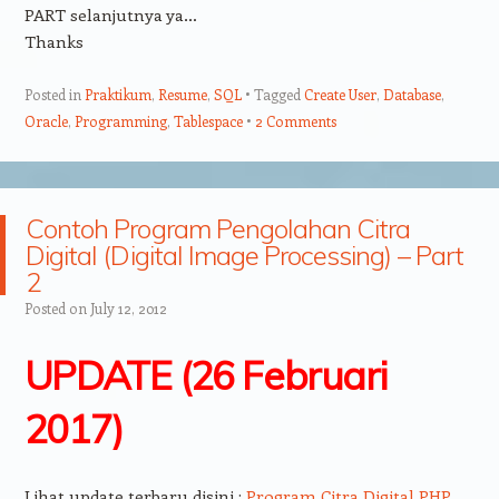
PART selanjutnya ya…
Thanks
Posted in
Praktikum
,
Resume
,
SQL
Tagged
Create User
,
Database
,
Oracle
,
Programming
,
Tablespace
2 Comments
Contoh Program Pengolahan Citra
Digital (Digital Image Processing) – Part
2
Posted on
July 12, 2012
UPDATE (26 Februari
2017)
Lihat update terbaru disini :
Program Citra Digital PHP