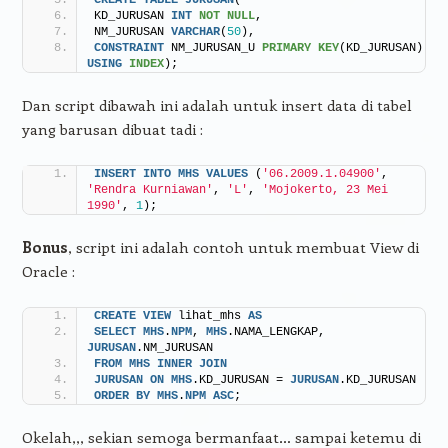
KD_JURUSAN 
INT
NOT NULL
,
NM_JURUSAN 
VARCHAR
(
50
),
CONSTRAINT
 NM_JURUSAN_U 
PRIMARY KEY
(KD_JURUSAN) 
USING
INDEX
);
Dan script dibawah ini adalah untuk insert data di tabel
yang barusan dibuat tadi :
INSERT
INTO
MHS
VALUES
 (
'06.2009.1.04900'
, 
'Rendra Kurniawan'
, 
'L'
, 
'Mojokerto, 23 Mei 
1990'
, 
1
);
Bonus
, script ini adalah contoh untuk membuat View di
Oracle :
CREATE
VIEW
 lihat_mhs 
AS
SELECT
MHS
.
NPM
, 
MHS
.NAMA_LENGKAP, 
JURUSAN
.NM_JURUSAN
FROM
MHS
INNER
JOIN
JURUSAN
ON
MHS
.KD_JURUSAN = 
JURUSAN
.KD_JURUSAN
ORDER BY
MHS
.
NPM
ASC
;
Okelah,,, sekian semoga bermanfaat… sampai ketemu di