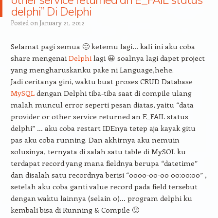
delphi” Di Delphi
Posted on
January 21, 2012
Selamat pagi semua 🙂 ketemu lagi… kali ini aku coba
share mengenai
Delphi
lagi 😀 soalnya lagi dapet project
yang mengharuskanku pake ni Language,hehe.
Jadi ceritanya gini, waktu buat proses CRUD Database
MySQL
dengan Delphi tiba-tiba saat di compile ulang
malah muncul error seperti pesan diatas, yaitu “data
provider or other service returned an E_FAIL status
delphi” … aku coba restart IDEnya tetep aja kayak gitu
pas aku coba running. Dan akhirnya aku nemuin
solusinya, ternyata di salah satu table di MySQL ku
terdapat record yang mana fieldnya berupa “datetime”
dan disalah satu recordnya berisi “0000-00-00 00:00:00” ,
setelah aku coba ganti value record pada field tersebut
dengan waktu lainnya (selain 0)… program delphi ku
kembali bisa di Running & Compile 🙂