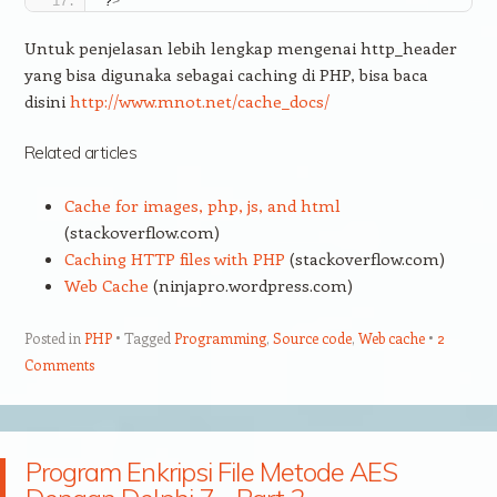
?
>
Untuk penjelasan lebih lengkap mengenai http_header
yang bisa digunaka sebagai caching di PHP, bisa baca
disini
http://www.mnot.net/cache_docs/
Related articles
Cache for images, php, js, and html
(stackoverflow.com)
Caching HTTP files with PHP
(stackoverflow.com)
Web Cache
(ninjapro.wordpress.com)
Posted in
PHP
Tagged
Programming
,
Source code
,
Web cache
2
Comments
Program Enkripsi File Metode AES