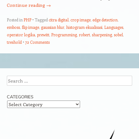
Continue reading
→
Posted in
PHP
Tagged
citra digital
,
crop image
,
edge detection
,
emboss
,
flip image
,
gaussian blur
,
histogram ekualisasi
,
Languages
,
operator logika
,
prewitt
,
Programming
,
robert
,
sharpening
,
sobel
,
treshold
72 Comments
Post navigation
Search
CATEGORIES
Categories