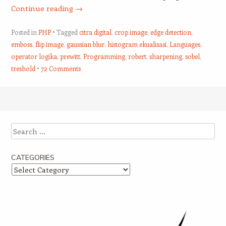
Continue reading
→
Posted in
PHP
Tagged
citra digital
,
crop image
,
edge detection
,
emboss
,
flip image
,
gaussian blur
,
histogram ekualisasi
,
Languages
,
operator logika
,
prewitt
,
Programming
,
robert
,
sharpening
,
sobel
,
treshold
72 Comments
Post navigation
Search
CATEGORIES
Categories