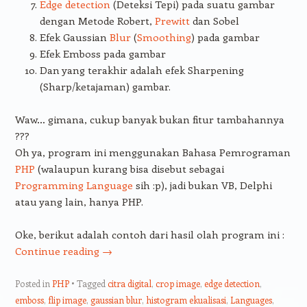
Edge detection
(Deteksi Tepi) pada suatu gambar
dengan Metode Robert,
Prewitt
dan Sobel
Efek Gaussian
Blur
(
Smoothing
) pada gambar
Efek Emboss pada gambar
Dan yang terakhir adalah efek Sharpening
(Sharp/ketajaman) gambar.
Waw… gimana, cukup banyak bukan fitur tambahannya
???
Oh ya, program ini menggunakan Bahasa Pemrograman
PHP
(walaupun kurang bisa disebut sebagai
Programming Language
sih :p), jadi bukan VB, Delphi
atau yang lain, hanya PHP.
Oke, berikut adalah contoh dari hasil olah program ini :
Continue reading
→
Posted in
PHP
Tagged
citra digital
,
crop image
,
edge detection
,
emboss
,
flip image
,
gaussian blur
,
histogram ekualisasi
,
Languages
,