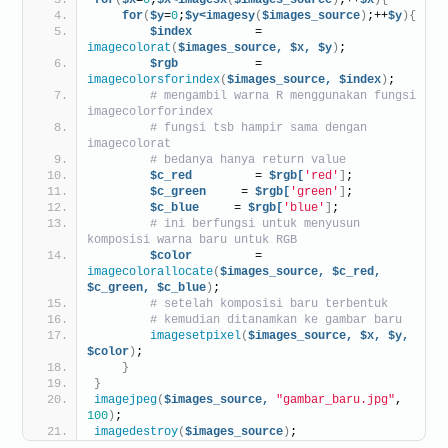
for
(
$y
=
0
;
$y<imagesy
(
$images_source
)
;++
$y
){
$index
         = 
imagecolorat
(
$images_source,
$x,
$y
)
;
$rgb
           = 
imagecolorsforindex
(
$images_source,
$index
)
;
# mengambil warna R menggunakan fungsi 
imagecolorforindex
# fungsi tsb hampir sama dengan 
imagecolorat
# bedanya hanya return value
$c_red
         = 
$rgb[
'red'
]
;
$c_green
     = 
$rgb[
'green'
]
;
$c_blue
     = 
$rgb[
'blue'
]
;
# ini berfungsi untuk menyusun 
komposisi warna baru untuk RGB
$color
         = 
imagecolorallocate
(
$images_source,
$c_red,
$c_green,
$c_blue
)
;
# setelah komposisi baru terbentuk
# kemudian ditanamkan ke gambar baru
imagesetpixel
(
$images_source,
$x,
$y,
$color
)
;
}
}
imagejpeg
(
$images_source,
"gambar_baru.jpg"
, 
100
)
;
imagedestroy
(
$images_source
)
;