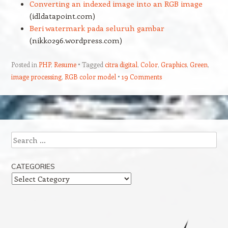
Converting an indexed image into an RGB image
(idldatapoint.com)
Beri watermark pada seluruh gambar
(nikko296.wordpress.com)
Posted in
PHP
,
Resume
Tagged
citra digital
,
Color
,
Graphics
,
Green
,
image processing
,
RGB color model
19 Comments
Post navigation
Search
CATEGORIES
Categories