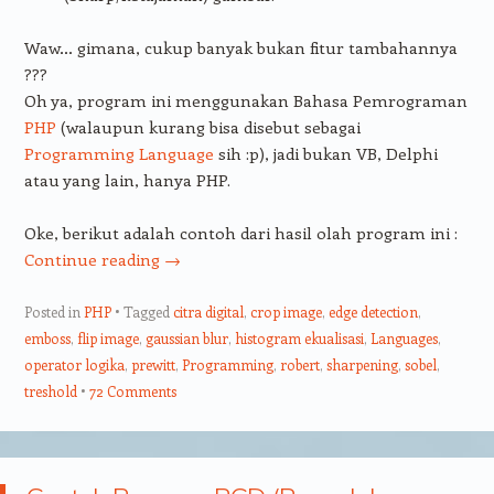
Waw… gimana, cukup banyak bukan fitur tambahannya
???
Oh ya, program ini menggunakan Bahasa Pemrograman
PHP
(walaupun kurang bisa disebut sebagai
Programming Language
sih :p), jadi bukan VB, Delphi
atau yang lain, hanya PHP.
Oke, berikut adalah contoh dari hasil olah program ini :
Continue reading
→
Posted in
PHP
Tagged
citra digital
,
crop image
,
edge detection
,
emboss
,
flip image
,
gaussian blur
,
histogram ekualisasi
,
Languages
,
operator logika
,
prewitt
,
Programming
,
robert
,
sharpening
,
sobel
,
treshold
72 Comments