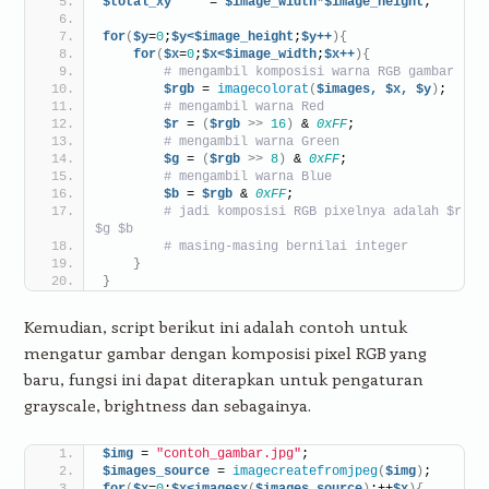
$total_xy
     = 
$image_width*$image_height
;
for
(
$y
=
0
;
$y<$image_height
;
$y++
){
for
(
$x
=
0
;
$x<$image_width
;
$x++
){
# mengambil komposisi warna RGB gambar
$rgb
 = 
imagecolorat
(
$images,
$x,
$y
)
;
# mengambil warna Red
$r
 = 
(
$rgb
>>
16
)
 & 
0xFF
;
# mengambil warna Green
$g
 = 
(
$rgb
>>
8
)
 & 
0xFF
;
# mengambil warna Blue
$b
 = 
$rgb
 & 
0xFF
;
# jadi komposisi RGB pixelnya adalah $r 
$g $b
# masing-masing bernilai integer
}
}
Kemudian, script berikut ini adalah contoh untuk
mengatur gambar dengan komposisi pixel RGB yang
baru, fungsi ini dapat diterapkan untuk pengaturan
grayscale, brightness dan sebagainya.
$img
 = 
"contoh_gambar.jpg"
;
$images_source
 = 
imagecreatefromjpeg
(
$img
)
;
for
(
$x
=
0
;
$x<imagesx
(
$images_source
)
;++
$x
){