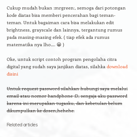
Cukup mudah bukan :mrgreen:, semoga dari potongan
kode diatas bisa memberi pencerahan bagi teman-
teman. Untuk bagaiman cara bisa melakukan edit
brightness, grayscale dan lainnya, tergantung rumus
pada masing-masing efek. ( tiap efek ada rumus
matematika nya lho…. 😀 )
Oke, untuk script contoh program pengolaha citra
digital yang sudah saya janjikan diatas, silahka
download
disini
Untuk request password silahkan hubungi saya melalui
email atau nomor handphone :D, sengaja aku password
karena ini merupakan tugasku, dan kebetulan belum
dikumpulkan ke dosen,hehehe.
Related articles