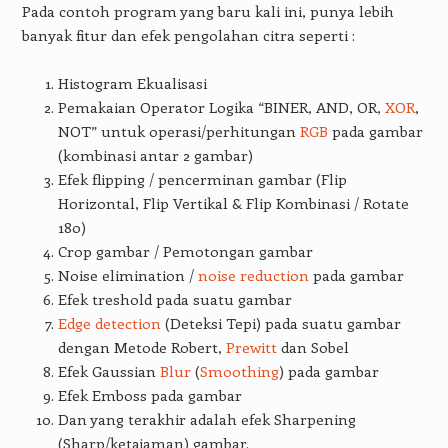
Pada contoh program yang baru kali ini, punya lebih
banyak fitur dan efek pengolahan citra seperti :
Histogram Ekualisasi
Pemakaian Operator Logika “BINER, AND, OR,
XOR
,
NOT” untuk operasi/perhitungan
RGB
pada gambar
(kombinasi antar 2 gambar)
Efek flipping / pencerminan gambar (Flip
Horizontal, Flip Vertikal & Flip Kombinasi / Rotate
180)
Crop gambar / Pemotongan gambar
Noise elimination /
noise reduction
pada gambar
Efek treshold pada suatu gambar
Edge detection
(Deteksi Tepi) pada suatu gambar
dengan Metode Robert,
Prewitt
dan Sobel
Efek Gaussian
Blur
(
Smoothing
) pada gambar
Efek Emboss pada gambar
Dan yang terakhir adalah efek Sharpening
(Sharp/ketajaman) gambar.