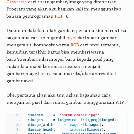
Grayscale
dari suatu gambar/image yang ditentukan.
Program yang akan aku bagikan kali ini menggunakan
bahasa pemrograman
PHP
:).
Dalam melakukan olah gambar, pertama kita harus bisa
bagaimana cara mengambil
pixel
dari suatu gambar,
mengetahui komposisi warna
RGB
dari pixel tersebut,
kemudian terakhir harus bisa memberi warna
baru/memberi nilai integer baru kepada pixel yang
sudah kita mabil kemudian disusun menjadi
gambar/image baru sesuai matriks/ukuran resolusi
gambar awal.
Oke, pertama akan aku tunjukkan bagaiman cara
mengambil pixel dari suatu gambar menggunakan PHP :
$imaged
     = 
"contoh_gambar.jpg"
;
$images
     = 
imagecreatefromjpeg
(
$imaged
)
;
$image_width
     = 
imagesx
(
$images
)
;
$image_height
     = 
imagesy
(
$images
)
;