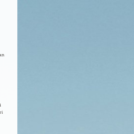
an
i
ri