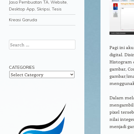
Jasa Pembuatan TA, Website,
Desktop App, Skripsi, Tesis
Kreasi Garuda
Search
Pagi ini a
digital. D
Histogram 
CATEGORIES
gambar, Con
Categories
gambar/imag
menggunak
Dalam mela
mengambi
pixel ters
nilai integ
menjadi ga