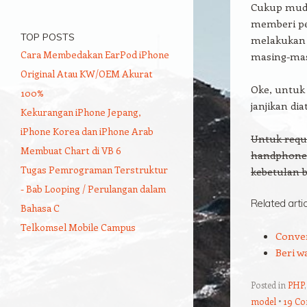
Cukup muda
memberi pe
TOP POSTS
melakukan e
Cara Membedakan EarPod iPhone
masing-masi
Original Atau KW/OEM Akurat
Oke, untuk 
100%
janjikan dia
Kekurangan iPhone Jepang,
iPhone Korea dan iPhone Arab
Untuk requ
Membuat Chart di VB 6
handphone 
Tugas Pemrograman Terstruktur
kebetulan 
- Bab Looping / Perulangan dalam
Related arti
Bahasa C
Telkomsel Mobile Campus
Conver
Beri 
Posted in
PHP
model
19 C