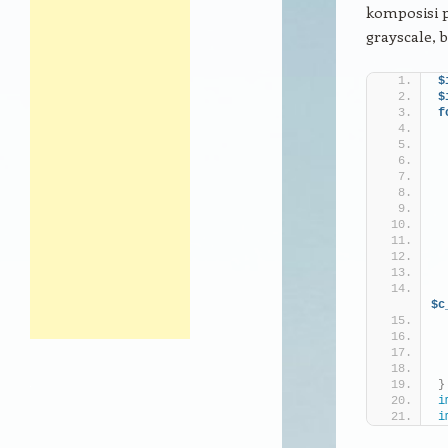
komposisi p
grayscale, 
$
$
f
$c
}
i
i