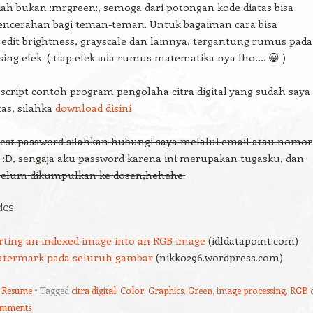
h bukan :mrgreen:, semoga dari potongan kode diatas bisa
ncerahan bagi teman-teman. Untuk bagaiman cara bisa
dit brightness, grayscale dan lainnya, tergantung rumus pada
ng efek. ( tiap efek ada rumus matematika nya lho…. 😀 )
script contoh program pengolaha citra digital yang sudah saya
tas, silahka
download disini
est password silahkan hubungi saya melalui email atau nomor
:D, sengaja aku password karena ini merupakan tugasku, dan
belum dikumpulkan ke dosen,hehehe.
cles
ting an indexed image into an RGB image
(idldatapoint.com)
watermark pada seluruh gambar
(nikko296.wordpress.com)
,
Resume
Tagged
citra digital
,
Color
,
Graphics
,
Green
,
image processing
,
RGB 
omments