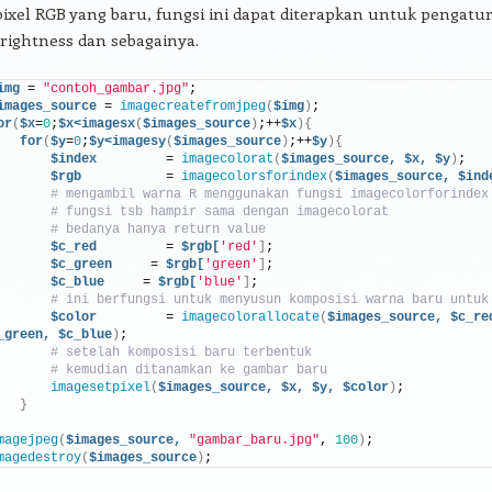
ixel RGB yang baru, fungsi ini dapat diterapkan untuk pengatu
brightness dan sebagainya.
img
 = 
"contoh_gambar.jpg"
;
images_source
 = 
imagecreatefromjpeg
(
$img
)
;
or
(
$x
=
0
;
$x<imagesx
(
$images_source
)
;++
$x
){
for
(
$y
=
0
;
$y<imagesy
(
$images_source
)
;++
$y
){
$index
         = 
imagecolorat
(
$images_source,
$x,
$y
)
;
$rgb
           = 
imagecolorsforindex
(
$images_source,
$ind
# mengambil warna R menggunakan fungsi imagecolorforindex
# fungsi tsb hampir sama dengan imagecolorat
# bedanya hanya return value
$c_red
         = 
$rgb[
'red'
]
;
$c_green
     = 
$rgb[
'green'
]
;
$c_blue
     = 
$rgb[
'blue'
]
;
# ini berfungsi untuk menyusun komposisi warna baru untuk
$color
         = 
imagecolorallocate
(
$images_source,
$c_re
_green,
$c_blue
)
;
# setelah komposisi baru terbentuk
# kemudian ditanamkan ke gambar baru
imagesetpixel
(
$images_source,
$x,
$y,
$color
)
;
}
magejpeg
(
$images_source,
"gambar_baru.jpg"
, 
100
)
;
magedestroy
(
$images_source
)
;