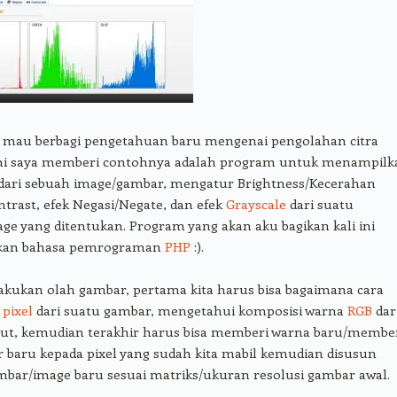
ku mau berbagi pengetahuan baru mengenai pengolahan citra
isini saya memberi contohnya adalah program untuk menampilk
dari sebuah image/gambar, mengatur Brightness/Kecerahan
trast, efek Negasi/Negate, dan efek
Grayscale
dari suatu
e yang ditentukan. Program yang akan aku bagikan kali ini
an bahasa pemrograman
PHP
:).
kukan olah gambar, pertama kita harus bisa bagaimana cara
l
pixel
dari suatu gambar, mengetahui komposisi warna
RGB
dar
ebut, kemudian terakhir harus bisa memberi warna baru/membe
er baru kepada pixel yang sudah kita mabil kemudian disusun
mbar/image baru sesuai matriks/ukuran resolusi gambar awal.