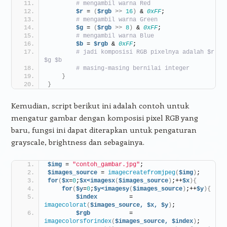
# mengambil warna Red
$r
 = 
(
$rgb
>>
16
)
 & 
0xFF
;
# mengambil warna Green
$g
 = 
(
$rgb
>>
8
)
 & 
0xFF
;
# mengambil warna Blue
$b
 = 
$rgb
 & 
0xFF
;
# jadi komposisi RGB pixelnya adalah $r 
$g $b
# masing-masing bernilai integer
}
}
Kemudian, script berikut ini adalah contoh untuk
mengatur gambar dengan komposisi pixel RGB yang
baru, fungsi ini dapat diterapkan untuk pengaturan
grayscale, brightness dan sebagainya.
$img
 = 
"contoh_gambar.jpg"
;
$images_source
 = 
imagecreatefromjpeg
(
$img
)
;
for
(
$x
=
0
;
$x<imagesx
(
$images_source
)
;++
$x
){
for
(
$y
=
0
;
$y<imagesy
(
$images_source
)
;++
$y
){
$index
         = 
imagecolorat
(
$images_source,
$x,
$y
)
;
$rgb
           = 
imagecolorsforindex
(
$images_source,
$index
)
;