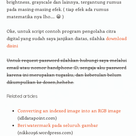
brightness, grayscale dan lainnya, tergantung rumus
pada masing-masing efek. ( tiap efek ada rumus
matematika nya lho…. 😀 )
Oke, untuk script contoh program pengolaha citra
digital yang sudah saya janjikan diatas, silahka
download
disini
Untuk request password silahkan hubungi saya melalui
email atau nomor handphone :D, sengaja aku password
karena ini merupakan tugasku, dan kebetulan belum
dikumpulkan ke dosen,hehehe.
Related articles
Converting an indexed image into an RGB image
(idldatapoint.com)
Beri watermark pada seluruh gambar
(nikko296.wordpress.com)