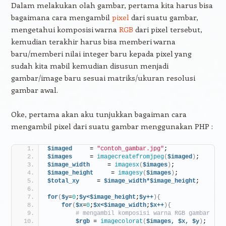
Dalam melakukan olah gambar, pertama kita harus bisa
bagaimana cara mengambil
pixel
dari suatu gambar,
mengetahui komposisi warna
RGB
dari pixel tersebut,
kemudian terakhir harus bisa memberi warna
baru/memberi nilai integer baru kepada pixel yang
sudah kita mabil kemudian disusun menjadi
gambar/image baru sesuai matriks/ukuran resolusi
gambar awal.
Oke, pertama akan aku tunjukkan bagaiman cara
mengambil pixel dari suatu gambar menggunakan PHP :
$imaged
     = 
"contoh_gambar.jpg"
;
$images
     = 
imagecreatefromjpeg
(
$imaged
)
;
$image_width
     = 
imagesx
(
$images
)
;
$image_height
     = 
imagesy
(
$images
)
;
$total_xy
     = 
$image_width*$image_height
;
for
(
$y
=
0
;
$y<$image_height
;
$y++
){
for
(
$x
=
0
;
$x<$image_width
;
$x++
){
# mengambil komposisi warna RGB gambar
$rgb
 = 
imagecolorat
(
$images,
$x,
$y
)
;