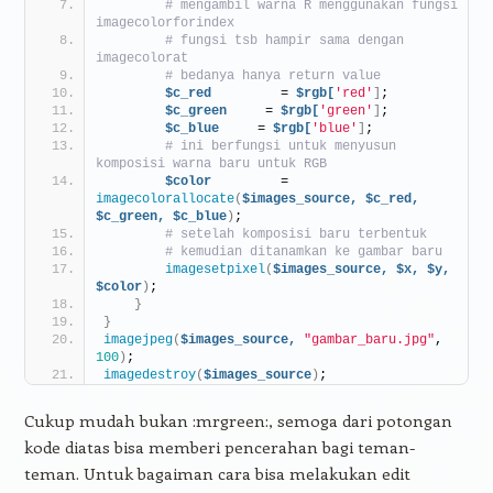
# mengambil warna R menggunakan fungsi 
imagecolorforindex
# fungsi tsb hampir sama dengan 
imagecolorat
# bedanya hanya return value
$c_red
         = 
$rgb[
'red'
]
;
$c_green
     = 
$rgb[
'green'
]
;
$c_blue
     = 
$rgb[
'blue'
]
;
# ini berfungsi untuk menyusun 
komposisi warna baru untuk RGB
$color
         = 
imagecolorallocate
(
$images_source,
$c_red,
$c_green,
$c_blue
)
;
# setelah komposisi baru terbentuk
# kemudian ditanamkan ke gambar baru
imagesetpixel
(
$images_source,
$x,
$y,
$color
)
;
}
}
imagejpeg
(
$images_source,
"gambar_baru.jpg"
, 
100
)
;
imagedestroy
(
$images_source
)
;
Cukup mudah bukan :mrgreen:, semoga dari potongan
kode diatas bisa memberi pencerahan bagi teman-
teman. Untuk bagaiman cara bisa melakukan edit