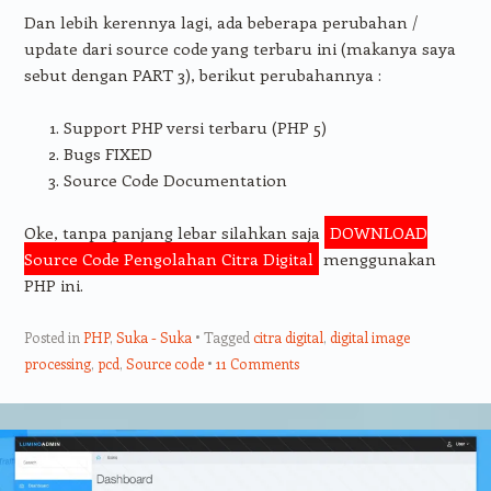
Dan lebih kerennya lagi, ada beberapa perubahan /
update dari source code yang terbaru ini (makanya saya
sebut dengan PART 3), berikut perubahannya :
Support PHP versi terbaru (PHP 5)
Bugs FIXED
Source Code Documentation
Oke, tanpa panjang lebar silahkan saja
DOWNLOAD
Source Code Pengolahan Citra Digital
menggunakan
PHP ini.
Posted in
PHP
,
Suka - Suka
Tagged
citra digital
,
digital image
processing
,
pcd
,
Source code
11 Comments