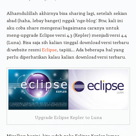
Alhamdulillah akhirnya bisa sharing lagi, setelah sekian
abad (haha, lebay banget) nggak ‘nge-blog’. Btw, kali ini
aku coba share mengenai bagaimana caranya untuk
meng-upgrade Eclipse versi 4.3 (Kepler) menjadi versi 4.4
(Luna). Bisa saja sih kalian tinggal download versi terbaru
di website resmi
Eclipse
, tapiiii… Ada beberapa hal yang
perlu diperhatikan kalau kalian download versi terbaru.
Upgrade Eclipse Kepler to Luna
Misalkan begini, kita udah pake Eclipse Kepler lamaa