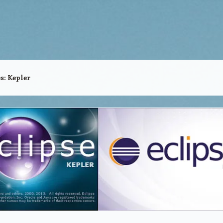
es:
Kepler