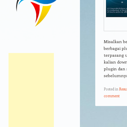
Misalkan be
berbagai pl
terpasang u
kalian down
plugin dan 
sebelumny
Posted in
Res
comment
Post navigation