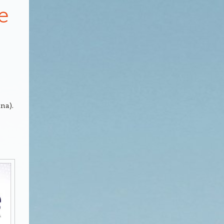
e
na).