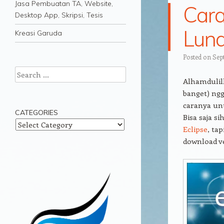
Jasa Pembuatan TA, Website,
Cara
Desktop App, Skripsi, Tesis
Lun
Kreasi Garuda
Posted on
Sep
Search
Alhamdulill
banget) ngg
caranya unt
CATEGORIES
Bisa saja s
Categories
Eclipse
, ta
download ve