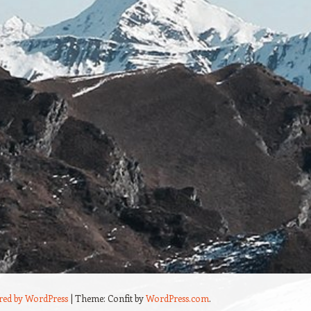
red by WordPress
|
Theme: Confit by
WordPress.com
.