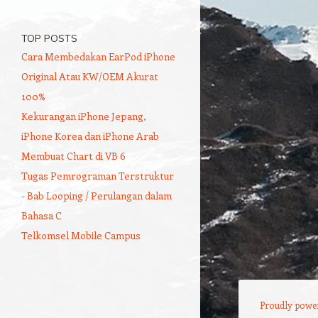
TOP POSTS
Cara Membedakan EarPod iPhone
Original Atau KW/OEM Akurat
100%
Kekurangan iPhone Jepang,
iPhone Korea dan iPhone Arab
Membuat Chart di VB 6
Tugas Pemrograman Terstruktur
- Bab Looping / Perulangan dalam
Bahasa C
Telkomsel Mobile Campus
Proudly powe