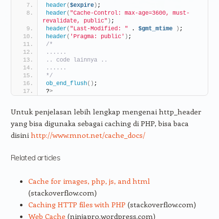
header
(
$expire
)
;
header
(
"Cache-Control: max-age=3600, must-
revalidate, public"
)
;
header
(
"Last-Modified: "
 . 
$gmt_mtime
)
;
header
(
'Pragma: public'
)
;
/*
......
.. code lainnya ..
......
*/
ob_end_flush
()
;
?
>
Untuk penjelasan lebih lengkap mengenai http_header
yang bisa digunaka sebagai caching di PHP, bisa baca
disini
http://www.mnot.net/cache_docs/
Related articles
Cache for images, php, js, and html
(stackoverflow.com)
Caching HTTP files with PHP
(stackoverflow.com)
Web Cache
(ninjapro.wordpress.com)