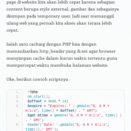
page di website kita akan lebih cepat karena sebagian
content berupa style external, gambar dan sebagainya
disimpan pada temporary user. Jadi saat memanggil
ulang web yang pernah kita akses akan terasa lebih
cepat.
Salah satu caching dengan PHP bisa dengan
memanfaatkan http_header yang di set agar browser
menyimpan cache dalam kurun waktu tertentu guna
mempercepat waktu membuka halaman website.
Oke, berikut contoh scriptnya :
<
?php
ob_start
()
;
$offset
 = 
3600
 * 
24
;
$expire
 = 
"Expires: "
 . 
gmdate
(
"D, d M Y 
H:i:s"
, 
time
()
 + 
$offset
)
 . 
" GMT"
;
$gmt_mtime
 = 
gmdate
(
'D, d M Y H:i:s'
, 
time
()
)
. 
' GMT'
;
header
(
'Date: '
.
gmdate
(
'D, d M Y H:i:s'
, 
time
())
.
' GMT'
)
;