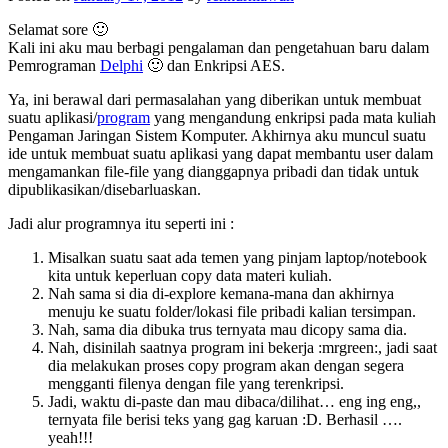
Selamat sore 🙂
Kali ini aku mau berbagi pengalaman dan pengetahuan baru dalam
Pemrograman
Delphi
🙂 dan Enkripsi AES.
Ya, ini berawal dari permasalahan yang diberikan untuk membuat
suatu aplikasi/
program
yang mengandung enkripsi pada mata kuliah
Pengaman Jaringan Sistem Komputer. Akhirnya aku muncul suatu
ide untuk membuat suatu aplikasi yang dapat membantu user dalam
mengamankan file-file yang dianggapnya pribadi dan tidak untuk
dipublikasikan/disebarluaskan.
Jadi alur programnya itu seperti ini :
Misalkan suatu saat ada temen yang pinjam laptop/notebook
kita untuk keperluan copy data materi kuliah.
Nah sama si dia di-explore kemana-mana dan akhirnya
menuju ke suatu folder/lokasi file pribadi kalian tersimpan.
Nah, sama dia dibuka trus ternyata mau dicopy sama dia.
Nah, disinilah saatnya program ini bekerja :mrgreen:, jadi saat
dia melakukan proses copy program akan dengan segera
mengganti filenya dengan file yang terenkripsi.
Jadi, waktu di-paste dan mau dibaca/dilihat… eng ing eng,,
ternyata file berisi teks yang gag karuan :D. Berhasil ….
yeah!!!