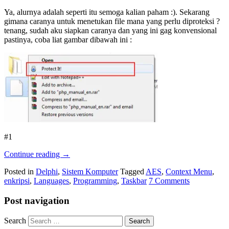
Ya, alurnya adalah seperti itu semoga kalian paham :). Sekarang
gimana caranya untuk menetukan file mana yang perlu diproteksi ?
tenang, sudah aku siapkan caranya dan yang ini gag konvensional
pastinya, coba liat gambar dibawah ini :
#1
Continue reading
→
Posted in
Delphi
,
Sistem Komputer
Tagged
AES
,
Context Menu
,
enkripsi
,
Languages
,
Programming
,
Taskbar
7 Comments
Post navigation
Search