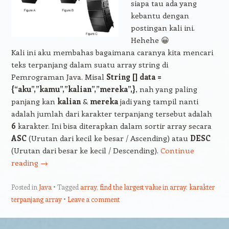
siapa tau ada yang
kebantu dengan
postingan kali ini.
Hehehe 😀
Kali ini aku membahas bagaimana caranya kita mencari
teks terpanjang dalam suatu array string di
Pemrograman Java. Misal
String [] data =
{“aku”,”kamu”,”kalian”,”mereka”,}
, nah yang paling
panjang kan
kalian
&
mereka
jadi yang tampil nanti
adalah jumlah dari karakter terpanjang tersebut adalah
6
karakter. Ini bisa diterapkan dalam sortir array secara
ASC
(Urutan dari kecil ke besar / Ascending) atau
DESC
(Urutan dari besar ke kecil / Descending).
Continue
reading
→
Posted in
Java
Tagged
array
,
find the largest value in array
,
karakter
terpanjang array
Leave a comment