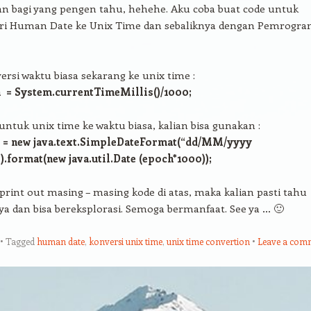
n bagi yang pengen tahu, hehehe. Aku coba buat code untuk
ari Human Date ke Unix Time dan sebaliknya dengan Pemrogr
rsi waktu biasa sekarang ke unix time :
 = System.currentTimeMillis()/1000;
ntuk unix time ke waktu biasa, kalian bisa gunakan :
e = new java.text.SimpleDateFormat(“dd/MM/yyyy
.format(new java.util.Date (epoch*1000));
 print out masing – masing kode di atas, maka kalian pasti tahu
nya dan bisa bereksplorasi. Semoga bermanfaat. See ya … 🙂
Tagged
human date
,
konversi unix time
,
unix time convertion
Leave a com