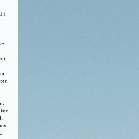
l 1
0
970
lam
ta
ter,
n,
akan
ah
sus
1