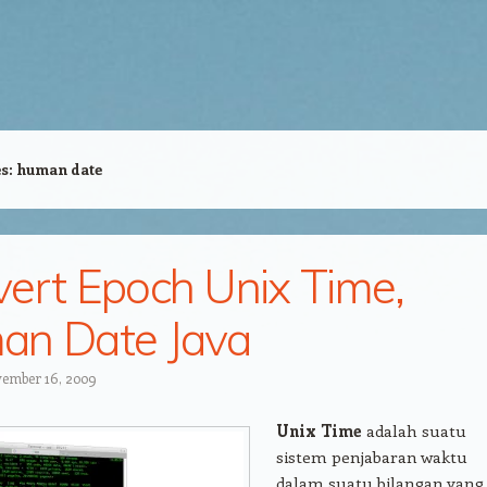
es:
human date
ert Epoch Unix Time,
an Date Java
ember 16, 2009
Unix Time
adalah suatu
sistem penjabaran waktu
dalam suatu bilangan yang