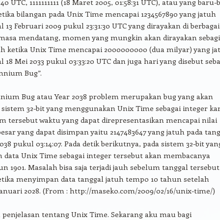
:40 UTC, 1111111111 (18 Maret 2005, 01:58:31 UTC), atau yang baru-
 ketika bilangan pada Unix Time mencapai 1234567890 yang jatuh
l 13 Februari 2009 pukul 23:31:30 UTC yang dirayakan di berbagai
 masa mendatang, momen yang mungkin akan dirayakan sebag
ah ketika Unix Time mencapai 2000000000 (dua milyar) yang ja
l 18 Mei 2033 pukul 03:33:20 UTC dan juga hari yang disebut seba
ennium Bug”.
nnium Bug atau Year 2038 problem merupakan bug yang akan
a sistem 32-bit yang menggunakan Unix Time sebagai integer ka
m tersebut waktu yang dapat direpresentasikan mencapai nilai
besar yang dapat disimpan yaitu 2147483647 yang jatuh pada tan
2038 pukul 03:14:07. Pada detik berikutnya, pada sistem 32-bit yan
data Unix Time sebagai integer tersebut akan membacanya
un 1901. Masalah bisa saja terjadi jauh sebelum tanggal tersebut
etika menyimpan data tanggal jatuh tempo 10 tahun setelah
Januari 2028. (From : http://maseko.com/2009/02/16/unix-time/)
n penjelasan tentang Unix Time. Sekarang aku mau bagi