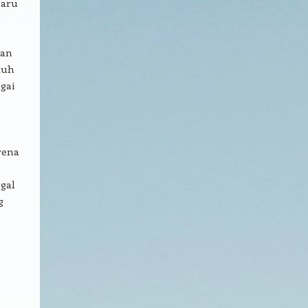
baru
ian
tuh
gai
rena
ggal
g