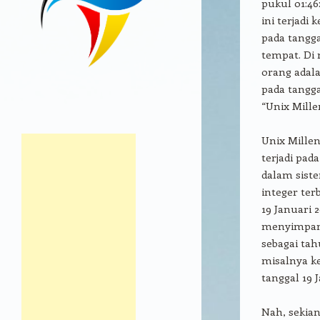
pukul 01:46
ini terjadi
pada tangga
tempat. Di
orang adal
pada tangga
“Unix Mill
Unix Mille
terjadi pad
dalam siste
integer ter
19 Januari 
menyimpan 
sebagai tah
misalnya k
tanggal 19 
Nah, sekia