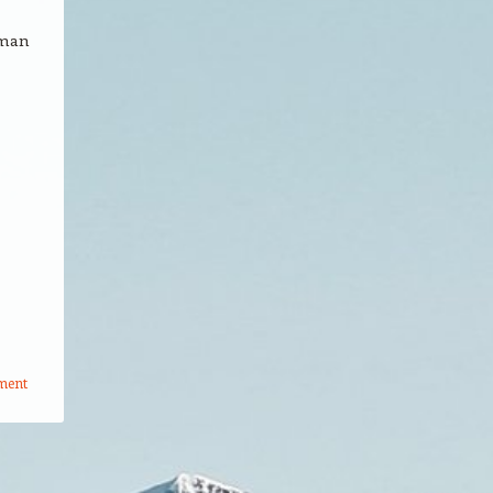
aman
ment