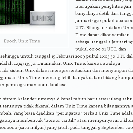
merupakan penghitungan
banyaknya detik dari tangga
Januari 1970 pukul 00:00:0
UTC. Bilangan 1 dalam Unix
Time dapat dikonversikan
Epoch Unix Time
sebagai tanggal 1 Januari 1
pukul 00:00:01 UTC, dan
sehingga untuk tanggal 15 Februari 2009 pukul 16:05:30 UTC da
adalah 1234713930. Dinamakan Unix Time, karena awalnya
pada sistem Unix dalam mempresentasikan dan menyimpan da
ggunaan Unix Time memang lebih banyak dalam bidang kompu
lam pemrograman atau database.
m sistem kalender umunya dikenal tahun baru atau ulang tahu
t tentunya tidak dikenal dalam Unix Time karena bilangannya 
mbah. Yang biasa dijadikan “peringatan” terkait Unix Time adal
angannya membentuk “nomor cantik” atau mempunyai arti khu
0000000 (satu milyar) yang jatuh pada tanggal 9 September 200