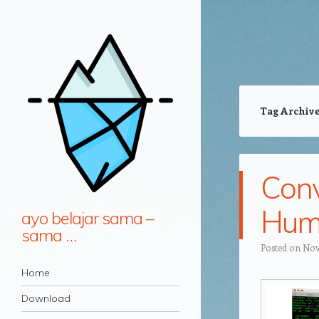
Tag Archiv
Conv
Hum
ayo belajar sama –
sama …
Posted on
Nov
Navigation
Skip to content
Home
Download