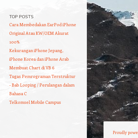
TOP POSTS
Cara Membedakan EarPod iPhone
Original Atau KW/OEM Akurat
100%
Kekurangan iPhone Jepang,
iPhone Korea dan iPhone Arab
Membuat Chart di VB 6
Tugas Pemrograman Terstruktur
- Bab Looping / Perulangan dalam
Bahasa C
Telkomsel Mobile Campus
Proudly powe