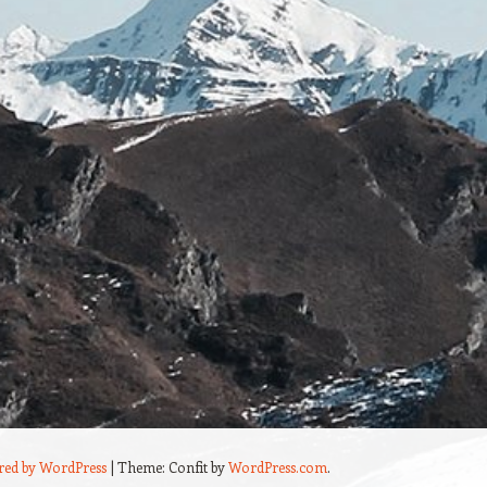
red by WordPress
|
Theme: Confit by
WordPress.com
.