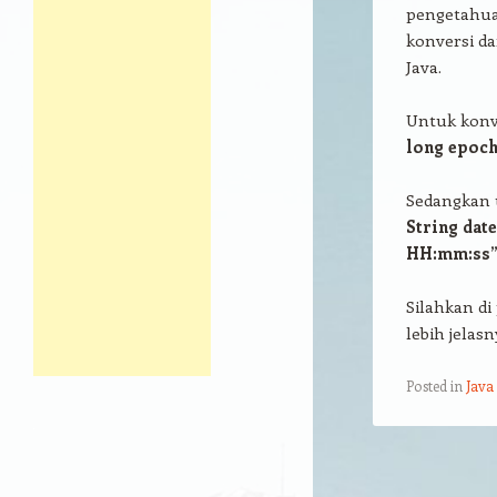
pengetahua
konversi d
Java.
Untuk konve
long epoch
Sedangkan u
String dat
HH:mm:ss”)
Silahkan di
lebih jelas
Posted in
Java
Post navigation