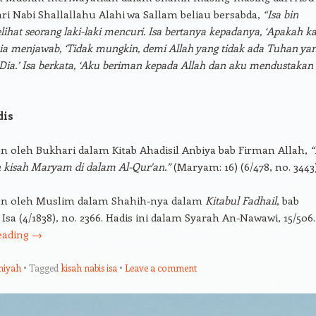
ri Nabi Shallallahu Alahi wa Sallam beliau bersabda,
“Isa bin
hat seorang laki-laki mencuri. Isa bertanya kepadanya, ‘Apakah 
ia menjawab, ‘Tidak mungkin, demi Allah yang tidak ada Tuhan ya
 Dia.’ Isa berkata, ‘Aku beriman kepada Allah dan aku mendustakan
dis
n oleh Bukhari dalam Kitab Ahadisil Anbiya bab Firman Allah,
h kisah Maryam di dalam Al-Qur’an.”
(Maryam: 16) (6/478, no. 3443)
an oleh Muslim dalam Shahih-nya dalam
Kitabul Fadhail
, bab
sa (4/1838), no. 2366. Hadis ini dalam Syarah An-Nawawi, 15/506.
eading
→
miyah
Tagged
kisah nabis isa
Leave a comment