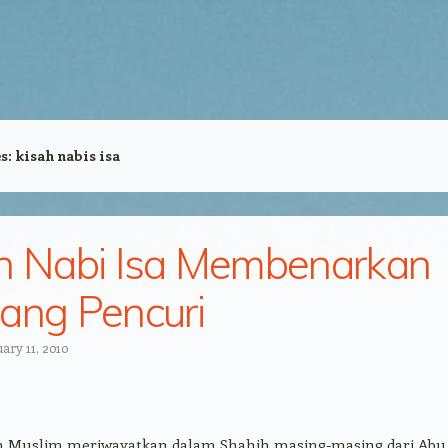
es:
kisah nabis isa
h Nabi Isa Membenarkan
ang Pencuri
ary 11, 2010
n Muslim meriwayatkan dalam Shahih masing-masing dari Abu