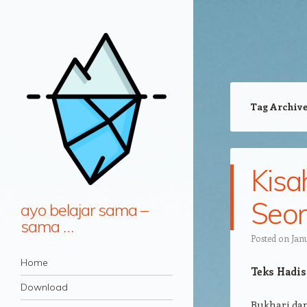
Tag Archiv
Kisa
Seor
ayo belajar sama –
sama …
Posted on
Janu
Navigation
Skip to content
Home
Teks Hadis
Download
Bukhari da