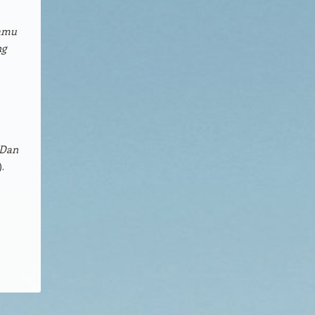
kamu
ng
“Dan
.