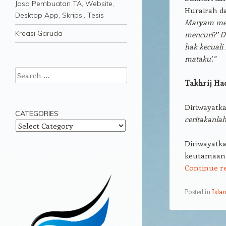
Jasa Pembuatan TA, Website,
Hurairah da
Desktop App, Skripsi, Tesis
Maryam meli
Kreasi Garuda
mencuri?’ D
hak kecuali
mataku’.”
Search
Takhrij Ha
Diriwayatka
CATEGORIES
ceritakanla
Categories
Diriwayatk
keutamaan I
Continue r
Posted in
Isla