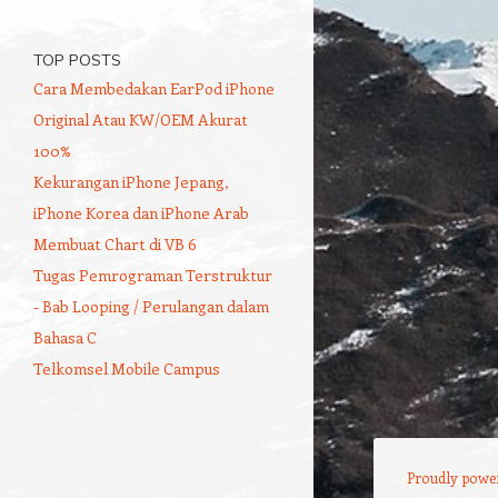
TOP POSTS
Cara Membedakan EarPod iPhone
Original Atau KW/OEM Akurat
100%
Kekurangan iPhone Jepang,
iPhone Korea dan iPhone Arab
Membuat Chart di VB 6
Tugas Pemrograman Terstruktur
- Bab Looping / Perulangan dalam
Bahasa C
Telkomsel Mobile Campus
Proudly powe