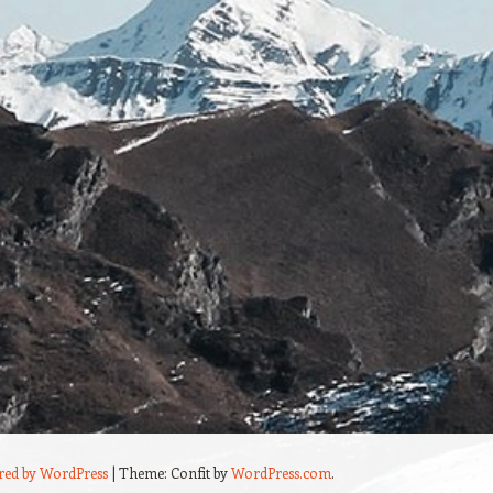
red by WordPress
|
Theme: Confit by
WordPress.com
.