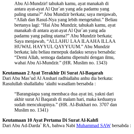
Abu Al-Mundzir! tahukah kamu, ayat manakah di
antara ayat-ayat Al Qur`an yang ada padamu yang
paling utama?” Abu Mundzir berkata; saya menjawab,
“Allah dan Rasul-Nya yang lebih mengetahui.” Beliau
bertanya lagi: “Hai Abu Mundzir, tahukah kamu, ayat
manakah di antara ayat-ayat Al Qur`an yang ada
padamu yang paling utama?” Abu Mundzir berkata;
Saya menjawab, “ALLAHU LAA ILAAHA ILLAA
HUWAL HAYYUL QAYYUUM.” Abu Mundzir
berkata; lalu beliau menepuk dadaku seraya bersabda:
“Demi Allah, semoga dadamu dipenuhi dengan ilmu,
wahai Abu Al-Mundzir.” (HR. Muslim no. 1343)
Keutamaan 2 Ayat Terakhir Di Surat Al-Baqarah
Dari Abu Mas’ud Al Anshari radhiallahu anhu dia berkata:
Rasulullah shallallahu ‘alaihi wasallam bersabda :
“Barangsiapa yang membaca dua ayat ini, yakni dari
akhir surat Al Baqarah di malam hari, maka keduanya
sudah mencukupinya.” (HR. Al-Bukhari no. 3707 dan
Muslim no. 1341)
Keutamaan 10 Ayat Pertama Di Surat Al-Kahfi
Dari Abu Ad-Darda` RA, bahwa Nabi
Muhammad SAW
bersabda :