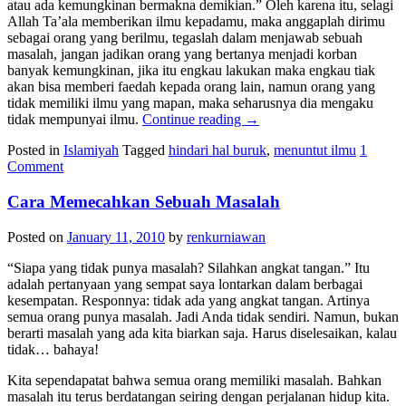
atau ada kemungkinan bermakna demikian.” Oleh karena itu, selagi
Allah Ta’ala memberikan ilmu kepadamu, maka anggaplah dirimu
sebagai orang yang berilmu, tegaslah dalam menjawab sebuah
masalah, jangan jadikan orang yang bertanya menjadi korban
banyak kemungkinan, jika itu engkau lakukan maka engkau tiak
akan bisa memberi faedah kepada orang lain, namun orang yang
tidak memiliki ilmu yang mapan, maka seharusnya dia mengaku
tidak mempunyai ilmu.
Continue reading
→
Posted in
Islamiyah
Tagged
hindari hal buruk
,
menuntut ilmu
1
Comment
Cara Memecahkan Sebuah Masalah
Posted on
January 11, 2010
by
renkurniawan
“Siapa yang tidak punya masalah? Silahkan angkat tangan.” Itu
adalah pertanyaan yang sempat saya lontarkan dalam berbagai
kesempatan. Responnya: tidak ada yang angkat tangan. Artinya
semua orang punya masalah. Jadi Anda tidak sendiri. Namun, bukan
berarti masalah yang ada kita biarkan saja. Harus diselesaikan, kalau
tidak… bahaya!
Kita sependapatat bahwa semua orang memiliki masalah. Bahkan
masalah itu terus berdatangan seiring dengan perjalanan hidup kita.