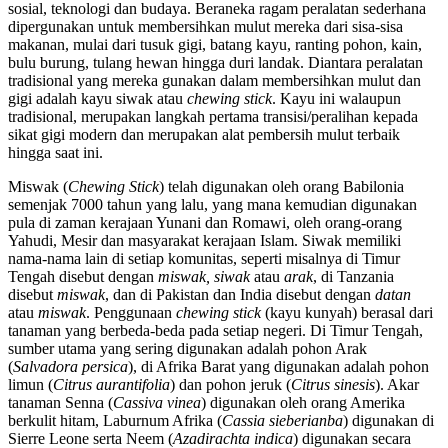
sosial, teknologi dan budaya. Beraneka ragam peralatan sederhana
dipergunakan untuk membersihkan mulut mereka dari sisa-sisa
makanan, mulai dari tusuk gigi, batang kayu, ranting pohon, kain,
bulu burung, tulang hewan hingga duri landak. Diantara peralatan
tradisional yang mereka gunakan dalam membersihkan mulut dan
gigi adalah kayu siwak atau
chewing stick
. Kayu ini walaupun
tradisional, merupakan langkah pertama transisi/peralihan kepada
sikat gigi modern dan merupakan alat pembersih mulut terbaik
hingga saat ini.
Miswak (
Chewing Stick
) telah digunakan oleh orang Babilonia
semenjak 7000 tahun yang lalu, yang mana kemudian digunakan
pula di zaman kerajaan Yunani dan Romawi, oleh orang-orang
Yahudi, Mesir dan masyarakat kerajaan Islam. Siwak memiliki
nama-nama lain di setiap komunitas, seperti misalnya di Timur
Tengah disebut dengan
miswak, siwak
atau
arak
, di Tanzania
disebut
miswak
, dan di Pakistan dan India disebut dengan
datan
atau
miswak
. Penggunaan
chewing stick
(kayu kunyah) berasal dari
tanaman yang berbeda-beda pada setiap negeri. Di Timur Tengah,
sumber utama yang sering digunakan adalah pohon Arak
(
Salvadora persica
), di Afrika Barat yang digunakan adalah pohon
limun (
Citrus aurantifolia
) dan pohon jeruk (
Citrus sinesis
). Akar
tanaman Senna (
Cassiva vinea
) digunakan oleh orang Amerika
berkulit hitam, Laburnum Afrika (
Cassia sieberianba
) digunakan di
Sierre Leone serta Neem (
Azadirachta indica
) digunakan secara