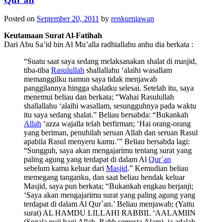
Posted on
September 20, 2011
by
renkurniawan
Keutamaan Surat Al-Fatihah
Dari Abu Sa’id bin Al Mu’alla radhiallahu anhu dia berkata :
“Suatu saat saya sedang melaksanakan shalat di masjid,
tiba-tiba
Rasulullah
shallallahu ‘alaihi wasallam
memanggilku namun saya tidak menjawab
panggilannya hingga shalatku selesai. Setelah itu, saya
menemui beliau dan berkata; “Wahai Rasulullah
shallallahu ‘alaihi wasallam, sesungguhnya pada waktu
itu saya sedang shalat.” Beliau bersabda: “Bukankah
Allah
‘azza wajalla telah berfirman; ‘Hai orang-orang
yang beriman, penuhilah seruan Allah dan seruan Rasul
apabila Rasul menyeru kamu.’” Beliau bersabda lagi:
“Sungguh, saya akan mengajarimu tentang surat yang
paling agung yang terdapat di dalam Al
Qur`an
sebelum kamu keluar dari
Masjid
.” Kemudian beliau
memegang tanganku, dan saat beliau hendak keluar
Masjid, saya pun berkata; “Bukankah engkau berjanji;
‘Saya akan mengajarimu surat yang paling agung yang
terdapat di dalam Al Qur`an.’ Beliau menjawab; (Yaitu
surat) AL HAMDU LILLAHI RABBIL ‘AALAMIIN
(Segala puji bagi Allah, Rabb semesta Alam), ia adalah