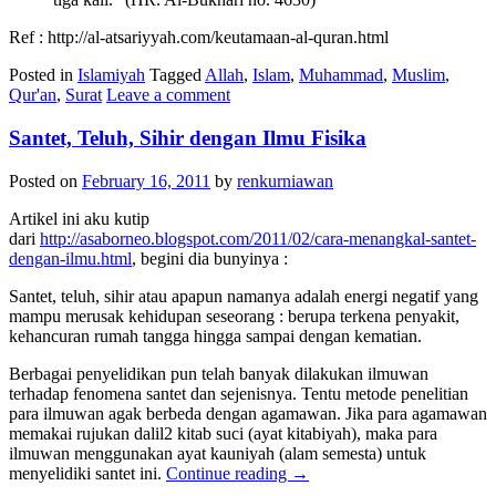
Ref : http://al-atsariyyah.com/keutamaan-al-quran.html
Posted in
Islamiyah
Tagged
Allah
,
Islam
,
Muhammad
,
Muslim
,
Qur'an
,
Surat
Leave a comment
Santet, Teluh, Sihir dengan Ilmu Fisika
Posted on
February 16, 2011
by
renkurniawan
Artikel ini aku kutip
dari
http://asaborneo.blogspot.com/2011/02/cara-menangkal-santet-
dengan-ilmu.html
, begini dia bunyinya :
Santet, teluh, sihir atau apapun namanya adalah energi negatif yang
mampu merusak kehidupan seseorang : berupa terkena penyakit,
kehancuran rumah tangga hingga sampai dengan kematian.
Berbagai penyelidikan pun telah banyak dilakukan ilmuwan
terhadap fenomena santet dan sejenisnya. Tentu metode penelitian
para ilmuwan agak berbeda dengan agamawan. Jika para agamawan
memakai rujukan dalil2 kitab suci (ayat kitabiyah), maka para
ilmuwan menggunakan ayat kauniyah (alam semesta) untuk
menyelidiki santet ini.
Continue reading
→