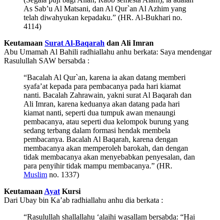
As Sab’u Al Matsani, dan Al Qur`an Al Azhim yang
telah diwahyukan kepadaku.” (HR. Al-Bukhari no.
4114)
Keutamaan
Surat Al-Baqarah
dan Ali Imran
Abu Umamah Al Bahili radhiallahu anhu berkata: Saya mendengar
Rasulullah SAW bersabda :
“Bacalah Al Qur`an, karena ia akan datang memberi
syafa’at kepada para pembacanya pada hari kiamat
nanti. Bacalah Zahrawain, yakni surat Al Baqarah dan
Ali Imran, karena keduanya akan datang pada hari
kiamat nanti, seperti dua tumpuk awan menaungi
pembacanya, atau seperti dua kelompok burung yang
sedang terbang dalam formasi hendak membela
pembacanya. Bacalah Al Baqarah, karena dengan
membacanya akan memperoleh barokah, dan dengan
tidak membacanya akan menyebabkan penyesalan, dan
para penyihir tidak mampu membacanya.” (HR.
Muslim
no. 1337)
Keutamaan
Ayat
Kursi
Dari Ubay bin Ka’ab radhiallahu anhu dia berkata :
“Rasulullah shallallahu ‘alaihi wasallam bersabda: “Hai