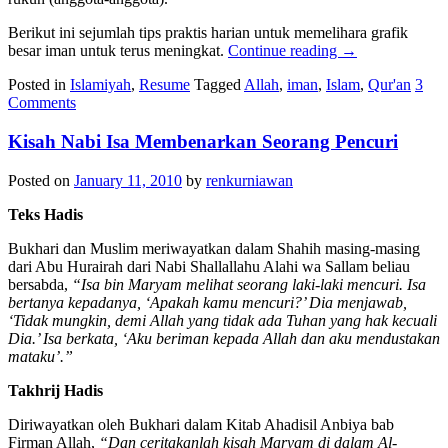
Berikut ini sejumlah tips praktis harian untuk memelihara grafik
besar iman untuk terus meningkat.
Continue reading
→
Posted in
Islamiyah
,
Resume
Tagged
Allah
,
iman
,
Islam
,
Qur'an
3
Comments
Kisah Nabi Isa Membenarkan Seorang Pencuri
Posted on
January 11, 2010
by
renkurniawan
Teks Hadis
Bukhari dan Muslim meriwayatkan dalam Shahih masing-masing
dari Abu Hurairah dari Nabi Shallallahu Alahi wa Sallam beliau
bersabda,
“Isa bin Maryam melihat seorang laki-laki mencuri. Isa
bertanya kepadanya, ‘Apakah kamu mencuri?’ Dia menjawab,
‘Tidak mungkin, demi Allah yang tidak ada Tuhan yang hak kecuali
Dia.’ Isa berkata, ‘Aku beriman kepada Allah dan aku mendustakan
mataku’.”
Takhrij Hadis
Diriwayatkan oleh Bukhari dalam Kitab Ahadisil Anbiya bab
Firman Allah,
“Dan ceritakanlah kisah Maryam di dalam Al-