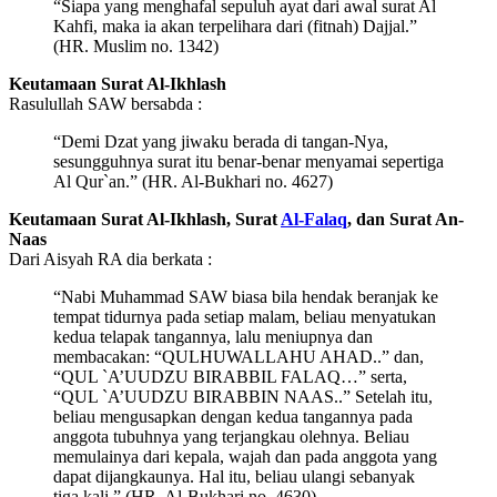
“Siapa yang menghafal sepuluh ayat dari awal surat Al
Kahfi, maka ia akan terpelihara dari (fitnah) Dajjal.”
(HR. Muslim no. 1342)
Keutamaan Surat Al-Ikhlash
Rasulullah SAW bersabda :
“Demi Dzat yang jiwaku berada di tangan-Nya,
sesungguhnya surat itu benar-benar menyamai sepertiga
Al Qur`an.” (HR. Al-Bukhari no. 4627)
Keutamaan Surat Al-Ikhlash, Surat
Al-Falaq
, dan Surat An-
Naas
Dari Aisyah RA dia berkata :
“Nabi Muhammad SAW biasa bila hendak beranjak ke
tempat tidurnya pada setiap malam, beliau menyatukan
kedua telapak tangannya, lalu meniupnya dan
membacakan: “QULHUWALLAHU AHAD..” dan,
“QUL `A’UUDZU BIRABBIL FALAQ…” serta,
“QUL `A’UUDZU BIRABBIN NAAS..” Setelah itu,
beliau mengusapkan dengan kedua tangannya pada
anggota tubuhnya yang terjangkau olehnya. Beliau
memulainya dari kepala, wajah dan pada anggota yang
dapat dijangkaunya. Hal itu, beliau ulangi sebanyak
tiga kali.” (HR. Al-Bukhari no. 4630)