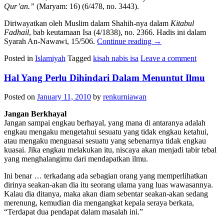
Qur’an.”
(Maryam: 16) (6/478, no. 3443).
Diriwayatkan oleh Muslim dalam Shahih-nya dalam
Kitabul
Fadhail
, bab keutamaan Isa (4/1838), no. 2366. Hadis ini dalam
Syarah An-Nawawi, 15/506.
Continue reading
→
Posted in
Islamiyah
Tagged
kisah nabis isa
Leave a comment
Hal Yang Perlu Dihindari Dalam Menuntut Ilmu
Posted on
January 11, 2010
by
renkurniawan
Jangan Berkhayal
Jangan sampai engkau berhayal, yang mana di antaranya adalah
engkau mengaku mengetahui sesuatu yang tidak engkau ketahui,
atau mengaku menguasai sesuatu yang sebenarnya tidak engkau
kuasai. Jika engkau melakukan itu, niscaya akan menjadi tabir tebal
yang menghalangimu dari mendapatkan ilmu.
Ini benar … terkadang ada sebagian orang yang memperlihatkan
dirinya seakan-akan dia itu seorang ulama yang luas wawasannya.
Kalau dia ditanya, maka akan diam sebentar seakan-akan sedang
merenung, kemudian dia mengangkat kepala seraya berkata,
“Terdapat dua pendapat dalam masalah ini.”