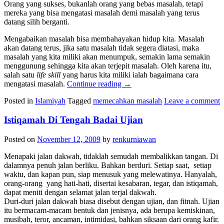
Orang yang sukses, bukanlah orang yang bebas masalah, tetapi
mereka yang bisa mengatasi masalah demi masalah yang terus
datang silih berganti.
Mengabaikan masalah bisa membahayakan hidup kita. Masalah
akan datang terus, jika satu masalah tidak segera diatasi, maka
masalah yang kita miliki akan menumpuk, semakin lama semakin
menggunung sehingga kita akan terjepit masalah. Oleh karena itu,
salah satu
life skill
yang harus kita miliki ialah bagaimana cara
mengatasi masalah.
Continue reading
→
Posted in
Islamiyah
Tagged
memecahkan masalah
Leave a comment
Istiqamah Di Tengah Badai Ujian
Posted on
November 12, 2009
by
renkurniawan
Menapaki jalan dakwah, tidaklah semudah membalikkan tangan. Di
dalamnya penuh jalan berliku. Bahkan berduri. Setiap saat, setiap
waktu, dan kapan pun, siap menusuk yang melewatinya. Hanyalah,
orang-orang yang hati-hati, disertai kesabaran, tegar, dan istiqamah,
dapat meniti dengan selamat jalan terjal dakwah.
Duri-duri jalan dakwah biasa disebut dengan ujian, dan fitnah. Ujian
itu bermacam-macam bentuk dan jenisnya, ada berupa kemiskinan,
musibah, teror, ancaman, intimidasi, bahkan siksaan dari orang kafir.