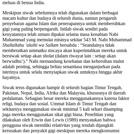
meluas di benua India.
Meskipun siwak sebelumnya telah digunakan dalam berbagai
macam kultur dan budaya di seluruh dunia, namun pengaruh
penyebaran agama Islam dan penerapannya untuk membersihkan
gigi yang paling berpengaruh. Istilah siwak sendiri pada
kenyatannya telah umum dipakai selama masa kenabian Nabi
Muhammad yang memulai misinya sekitar 543 M. Nabi Muhammad
Shallallahu ‘alaihi wa Sallam
bersabda : “Seandainya tidak
memberatkan ummatku niscaya akan kuperintahkan mereka untuk
bersiwak setiap akan sholat (dalam riwayat lain : setiap akan
berwudhu’).” Nabi memandang kesehatan dan kebersihan mulut
adalah penting, sehingga beliau senantiasa menganjurkan pada
isterinya untuk selalu menyiapkan siwak untuknya hingga akhir
hayatnya.
Siwak terus digunakan hampir di seluruh bagian Timur Tengah,
Pakistan, Nepal, India, Afrika dan Malaysia, khususnya di daerah
pedalaman. Sebagian besar mereka menggunakannya karena faktor
religi, budaya dan sosial. Ummat Islam di Timur Tengah dan
sekitarnya menggunakan siwak minimal 5 kali sehari disamping
juga mereka menggunakan sikat gigi biasa. Penelitian yang
dilakukan oleh Erwin dan Lewis (1989) menyatakan bahwa
pengguna siwak memiliki relativitas yang rendah dijangkiti
kerusakan dan penyakit gigi meskipun mereka mengkonsumsi