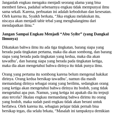
Janganlah engkau mengaku menjadi seorang ulama yang bisa
memberi fatwa, padahal sebenarnya engkau tidak mempunyai ilmu
sama sekali. Karena, perbuatan ini adalah kebodohan dan kesesatan.
Oleh karena itu, Syaikh berkata, “Jika engkau melakukan itu,
niscaya akan menjadi tabir tebal yang menghalangimu dari
mendapatkan ilmu.”
Jangan Sampai Engkau Menjadi “Abu Syibr” (yang Dangkal
Ilmunya)
Dikatakan bahwa ilmu itu ada tiga tingkatan, barang siapa yang
berada pada tingkatan pertama, maka dia akan sombong, dan barang
siapa yang berada pada tingkatan yang kedua, maka dia akan
tawadhu’, dan barang siapa yang berada pada tingkatan ketiga,
maka dia akan mengetahui bahwa dirinya itu tidak punya ilmu.
Orang yang pertama itu sombong karena belum mengenal hakikat
dirinya. Orang kedua bersikap tawadhu’, namun dia masih
memandang dirinya sebagai orang yang berilmu, sedangkan orang
yang ketiga akan mengetahui bahwa dirinya itu bodoh, yang tidak
mengetahui apa pun. Namun, yang ketiga ini apakah dia itu terpuji
atau tercela? Jikalau engkau memandang bahwa dirimu itu orang
yang bodoh, maka sudah pasti engkau tidak akan berani untuk
berfatwa. Oleh karena itu, sebagian pelajar tidak pernah bisa
bersikap tegas, dia selalu brkata, “Masalah ini tampaknya demikian