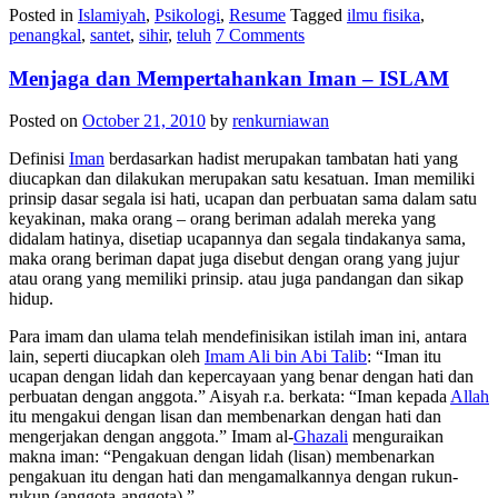
Posted in
Islamiyah
,
Psikologi
,
Resume
Tagged
ilmu fisika
,
penangkal
,
santet
,
sihir
,
teluh
7 Comments
Menjaga dan Mempertahankan Iman – ISLAM
Posted on
October 21, 2010
by
renkurniawan
Definisi
Iman
berdasarkan hadist merupakan tambatan hati yang
diucapkan dan dilakukan merupakan satu kesatuan. Iman memiliki
prinsip dasar segala isi hati, ucapan dan perbuatan sama dalam satu
keyakinan, maka orang – orang beriman adalah mereka yang
didalam hatinya, disetiap ucapannya dan segala tindakanya sama,
maka orang beriman dapat juga disebut dengan orang yang jujur
atau orang yang memiliki prinsip. atau juga pandangan dan sikap
hidup.
Para imam dan ulama telah mendefinisikan istilah iman ini, antara
lain, seperti diucapkan oleh
Imam Ali bin Abi Talib
: “Iman itu
ucapan dengan lidah dan kepercayaan yang benar dengan hati dan
perbuatan dengan anggota.” Aisyah r.a. berkata: “Iman kepada
Allah
itu mengakui dengan lisan dan membenarkan dengan hati dan
mengerjakan dengan anggota.” Imam al-
Ghazali
menguraikan
makna iman: “Pengakuan dengan lidah (lisan) membenarkan
pengakuan itu dengan hati dan mengamalkannya dengan rukun-
rukun (anggota-anggota).”