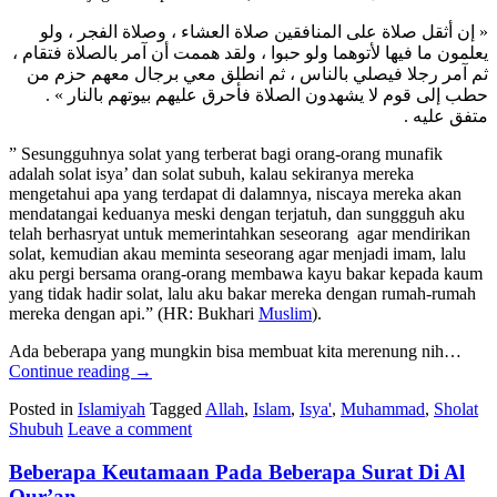
« إن أثقل صلاة على المنافقين صلاة العشاء ، وصلاة الفجر ، ولو
يعلمون ما فيها لأتوهما ولو حبوا ، ولقد هممت أن آمر بالصلاة فتقام ،
ثم آمر رجلا فيصلي بالناس ، ثم انطلق معي برجال معهم حزم من
حطب إلى قوم لا يشهدون الصلاة فأحرق عليهم بيوتهم بالنار » .
متفق عليه .
” Sesungguhnya solat yang terberat bagi orang-orang munafik
adalah solat isya’ dan solat subuh, kalau sekiranya mereka
mengetahui apa yang terdapat di dalamnya, niscaya mereka akan
mendatangai keduanya meski dengan terjatuh, dan sunggguh aku
telah berhasryat untuk memerintahkan seseorang agar mendirikan
solat, kemudian akau meminta seseorang agar menjadi imam, lalu
aku pergi bersama orang-orang membawa kayu bakar kepada kaum
yang tidak hadir solat, lalu aku bakar mereka dengan rumah-rumah
mereka dengan api.” (HR: Bukhari
Muslim
).
Ada beberapa yang mungkin bisa membuat kita merenung nih…
Continue reading
→
Posted in
Islamiyah
Tagged
Allah
,
Islam
,
Isya'
,
Muhammad
,
Sholat
Shubuh
Leave a comment
Beberapa Keutamaan Pada Beberapa Surat Di Al
Qur’an