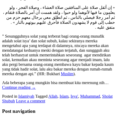
« إن أثقل صلاة على المنافقين صلاة العشاء ، وصلاة الفجر ، ولو
يعلمون ما فيها لأتوهما ولو حبوا ، ولقد هممت أن آمر بالصلاة فتقام ،
ثم آمر رجلا فيصلي بالناس ، ثم انطلق معي برجال معهم حزم من
حطب إلى قوم لا يشهدون الصلاة فأحرق عليهم بيوتهم بالنار » .
متفق عليه .
” Sesungguhnya solat yang terberat bagi orang-orang munafik
adalah solat isya’ dan solat subuh, kalau sekiranya mereka
mengetahui apa yang terdapat di dalamnya, niscaya mereka akan
mendatangai keduanya meski dengan terjatuh, dan sunggguh aku
telah berhasryat untuk memerintahkan seseorang agar mendirikan
solat, kemudian akau meminta seseorang agar menjadi imam, lalu
aku pergi bersama orang-orang membawa kayu bakar kepada kaum
yang tidak hadir solat, lalu aku bakar mereka dengan rumah-rumah
mereka dengan api.” (HR: Bukhari
Muslim
).
Ada beberapa yang mungkin bisa membuat kita merenung nih…
Continue reading
→
Posted in
Islamiyah
Tagged
Allah
,
Islam
,
Isya'
,
Muhammad
,
Sholat
Shubuh
Leave a comment
Post navigation