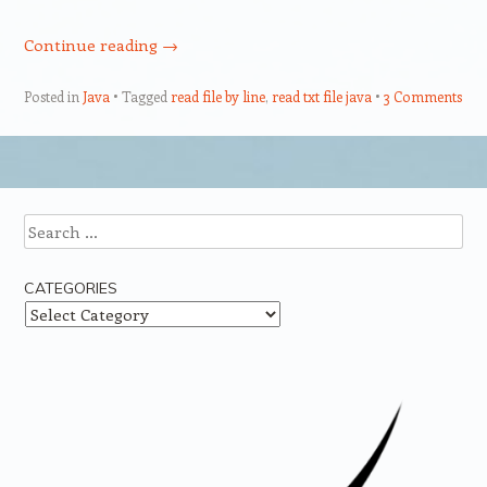
Continue reading
→
Posted in
Java
Tagged
read file by line
,
read txt file java
3 Comments
Post navigation
Search
CATEGORIES
Categories