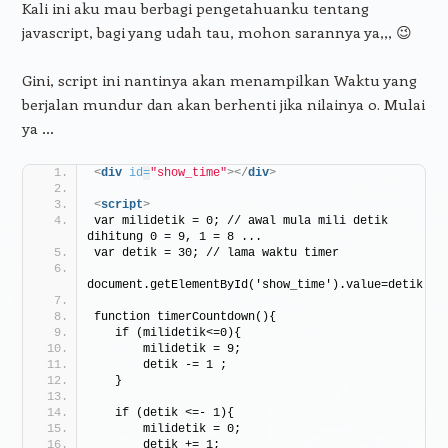
Kali ini aku mau berbagi pengetahuanku tentang
javascript, bagi yang udah tau, mohon sarannya ya,,, 😉
Gini, script ini nantinya akan menampilkan Waktu yang
berjalan mundur dan akan berhenti jika nilainya 0. Mulai
ya …
<
div
id
=
"show_time"
>
</
div
>
<
script
>
var milidetik = 0; // awal mula mili detik 
dihitung 0 = 9, 1 = 8 ...
var detik = 30; // lama waktu timer
document.getElementById('show_time').value=detik;
function timerCountdown(){
   if (milidetik<=0){
       milidetik = 9;
       detik -= 1 ;
   }
   if (detik <=- 1){
       milidetik = 0;
       detik += 1;