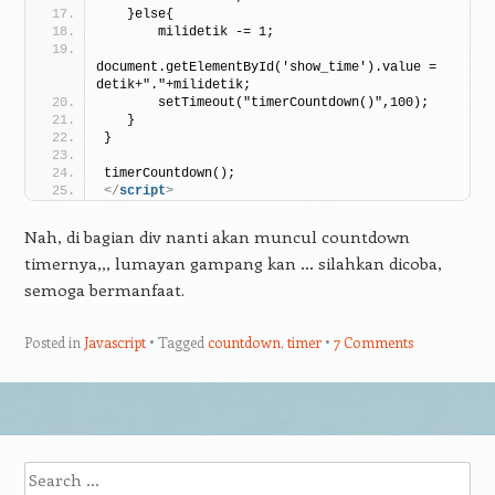
   }else{
       milidetik -= 1;
document.getElementById('show_time').value = 
detik+"."+milidetik;
       setTimeout("timerCountdown()",100);
   }
}
timerCountdown();
</
script
>
Nah, di bagian div nanti akan muncul countdown
timernya,,, lumayan gampang kan … silahkan dicoba,
semoga bermanfaat.
Posted in
Javascript
Tagged
countdown
,
timer
7 Comments
Post navigation
Search