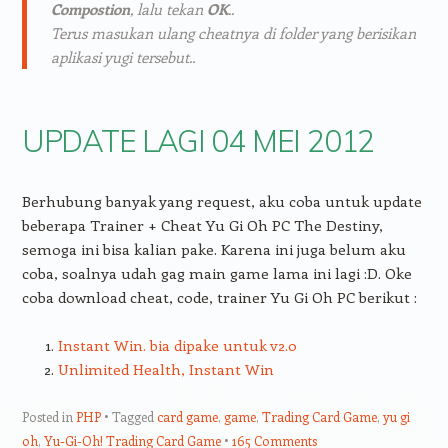
Compostion
, lalu tekan
OK
..
Terus masukan ulang cheatnya di folder yang berisikan
aplikasi yugi tersebut..
UPDATE LAGI 04 MEI 2012
Berhubung banyak yang request, aku coba untuk update
beberapa Trainer + Cheat Yu Gi Oh PC The Destiny,
semoga ini bisa kalian pake. Karena ini juga belum aku
coba, soalnya udah gag main game lama ini lagi :D. Oke
coba download cheat, code, trainer Yu Gi Oh PC berikut :
Instant Win. bia dipake untuk v2.0
Unlimited Health, Instant Win
Posted in
PHP
Tagged
card game
,
game
,
Trading Card Game
,
yu gi
oh
,
Yu-Gi-Oh! Trading Card Game
165 Comments