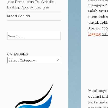
Jasa Pembuatan TA, Website,
mengapa ?
Desktop App, Skripsi, Tesis
Salah satu 
Kreasi Garuda
memecahka
untuk aplik
Apa itu
cro
logging
, va
Search
CATEGORIES
Categories
Misal, say
operasi kali
Pertama-ta
penghitung