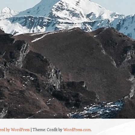
red by WordPress
|
Theme: Confit by
WordPress.com
.