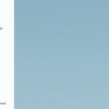
ah
oses