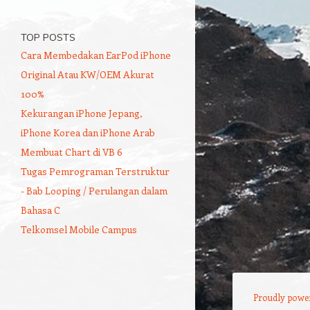
TOP POSTS
Cara Membedakan EarPod iPhone
Original Atau KW/OEM Akurat
100%
Kekurangan iPhone Jepang,
iPhone Korea dan iPhone Arab
Membuat Chart di VB 6
Tugas Pemrograman Terstruktur
- Bab Looping / Perulangan dalam
Bahasa C
Telkomsel Mobile Campus
Proudly powe