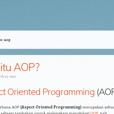
es:
aop
itu AOP?
ch 27, 2012
ct Oriented Programming
(AOP
erhana AOP
(Aspect Oriented Programming)
merupakan sebu
 sebagai tambahan untuk melengkapi metodologi
OOP
, nah