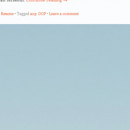
,
Resume
Tagged
aop
,
OOP
Leave a comment