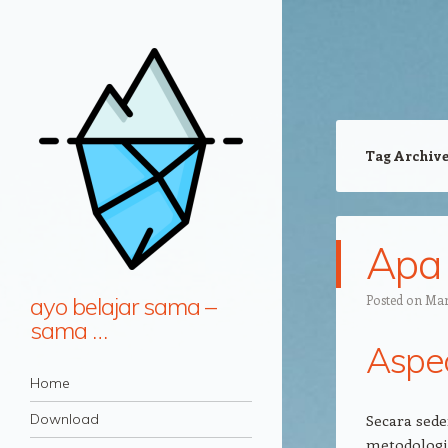
Tag Archiv
Apa 
ayo belajar sama –
Posted on
Mar
sama …
Aspe
Navigation
Skip to content
Home
Download
Secara sed
metodologi