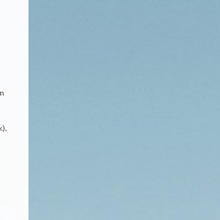
an
k),