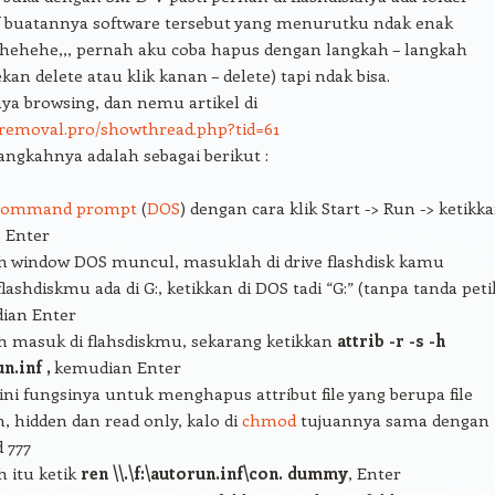
f buatannya software tersebut yang menurutku ndak enak
 hehehe,,, pernah aku coba hapus dengan langkah – langkah
kan delete atau klik kanan – delete) tapi ndak bisa.
ya browsing, dan nemu artikel di
sremoval.pro/showthread.php?tid=61
angkahnya adalah sebagai berikut :
command prompt
(
DOS
) dengan cara klik Start -> Run -> ketikk
 Enter
h window DOS muncul, masuklah di drive flashdisk kamu
flashdiskmu ada di G:, ketikkan di DOS tadi “G:” (tanpa tanda peti
ian Enter
h masuk di flahsdiskmu, sekarang ketikkan
attrib -r -s -h
n.inf ,
kemudian Enter
 ini fungsinya untuk menghapus attribut file yang berupa file
, hidden dan read only, kalo di
chmod
tujuannya sama dengan
 777
h itu ketik
ren \\.\f:\autorun.inf\con. dummy
, Enter