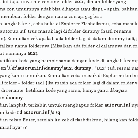
s ini tujuannya me-rename folder
con
, diman folder yang
ma con umumnya ndak bisa dihapus atau diapa – apain, bahkan
 membuat folder dengan nama con aja gag bisa
h langkah ke 4, coba buka di Explorer Flashdiksmu, coba masuk 
 autorun.inf, trus masuk lagi di folder dummy (hasil rename
n). Kemudian cek apakah ada folder lagi di dalam dummy tadi, j
falkan nama foldernya (Misalkan ada folder di dalamnya dan fo
but namanya
aux
).
ketikkan kode yang hampir sama dengan kode di langkah keem
ren \\.\f:\autorun.inf\dummy\aux. dummy
. “aux” tadi sesuai n
r yang kamu temukan. Kemudian coba masuk di Explorer dan b
i folder – folder tadi. Jika masih ada folder lagi di dalam folder 
di rename, ketikkan kode yang sama, hanya ganti dibagian
lum
dummy
ian langkah terkahir, untuk menghapus folder
autorun.inf
ny
kan kode
rd autorun.inf /s /q
an tekan Enter, setelah itu cek di flashdiskmu, hilang kan fold
n.inf nya???