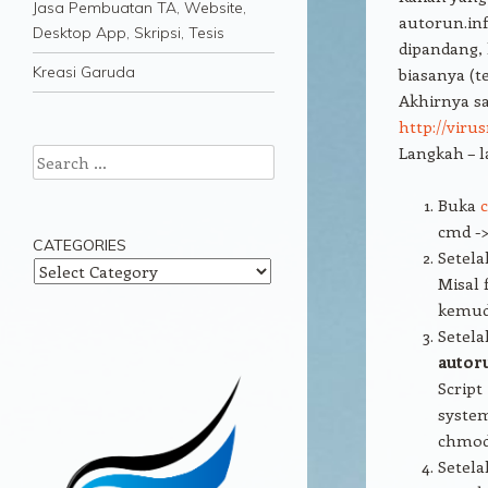
Jasa Pembuatan TA, Website,
autorun.in
Desktop App, Skripsi, Tesis
dipandang,
Kreasi Garuda
biasanya (te
Akhirnya sa
http://viru
Langkah – l
Search
Buka
cmd ->
CATEGORIES
Setela
Categories
Misal 
kemud
Setela
autoru
Script
system
chmod
Setela