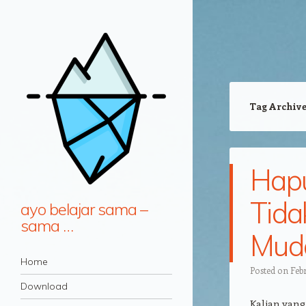
Tag Archiv
Hapu
Tida
ayo belajar sama –
sama …
Mud
Navigation
Skip to content
Home
Posted on
Feb
Download
Kalian yang