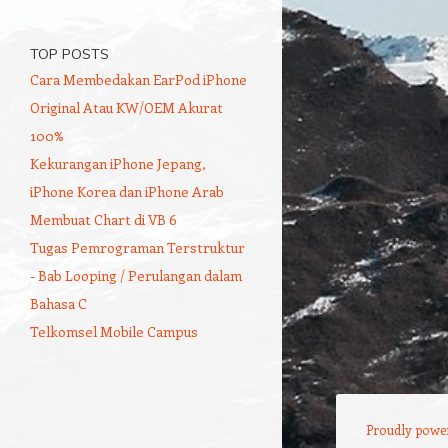
TOP POSTS
Cara Membedakan EarPod iPhone
Original Atau KW/OEM Akurat
100%
Kekurangan iPhone Jepang,
iPhone Korea dan iPhone Arab
Membuat Chart di VB 6
Tugas Pemrograman Terstruktur
- Bab Looping / Perulangan dalam
Bahasa C
Telkomsel Mobile Campus
Proudly powe