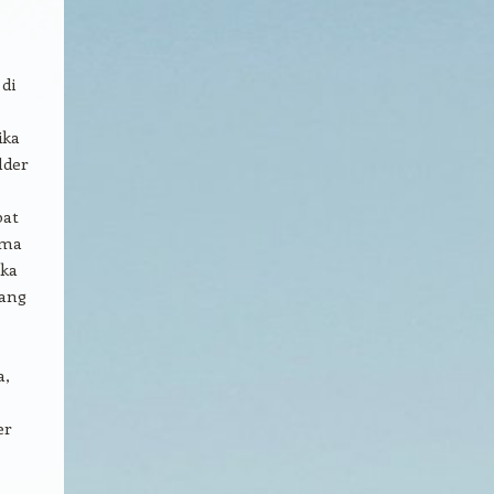
di
ika
lder
pat
ama
uka
yang
a,
er