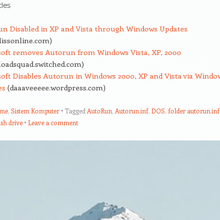
cles
n Disabled in XP and Vista through Windows Updates
lissonline.com)
soft removes Autorun from Windows Vista, XP, 2000
loadsquad.switched.com)
oft Disables Autorun in Windows 2000, XP and Vista via Windo
es
(daaaveeeee.wordpress.com)
ume
,
Sistem Komputer
Tagged
AutoRun
,
Autorun.inf
,
DOS
,
folder autorun.inf
sh drive
Leave a comment