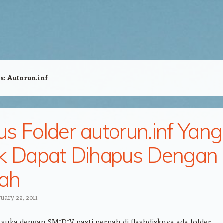
es:
Autorun.inf
s Folder autorun.inf Yang
k Dapat Dihapus Dengan
ah
ruary 22, 2011
 suka dengan SM*D*V pasti pernah di flashdisknya ada folder