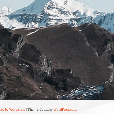
red by WordPress
|
Theme: Confit by
WordPress.com
.