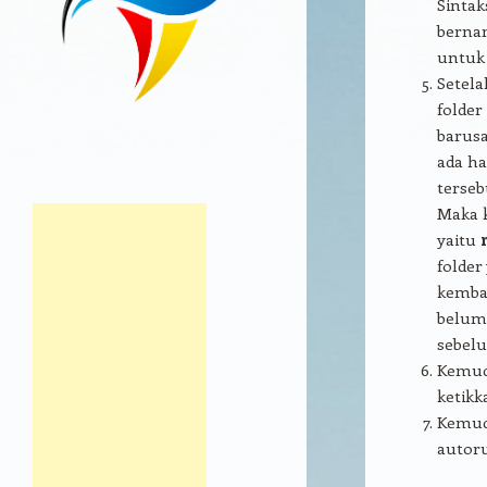
Sintak
berna
untuk
Setela
folder
barusa
ada ha
terse
Maka 
yaitu
folde
kembal
belum 
sebe
Kemud
ketik
Kemudi
autoru