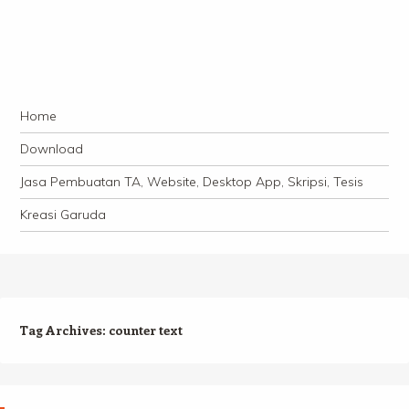
Navigation
Skip to content
Home
Download
Jasa Pembuatan TA, Website, Desktop App, Skripsi, Tesis
Kreasi Garuda
Tag Archives:
counter text