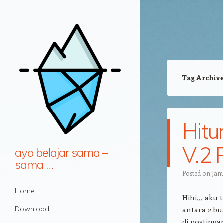
Tag Archiv
Hitu
V.2
ayo belajar sama –
sama …
Posted on
Jan
Navigation
Skip to content
Home
Hihi,,, ak
Download
antara 2 bu
di posting