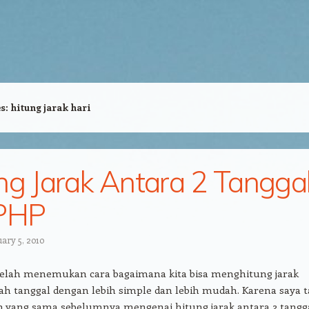
es:
hitung jarak hari
ng Jarak Antara 2 Tangga
 PHP
uary 5, 2010
u telah menemukan cara bagaimana kita bisa menghitung jarak
ah tanggal dengan lebih simple dan lebih mudah. Karena saya 
an yang sama sebelumnya mengenai hitung jarak antara 2 tangg