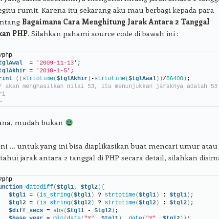
egitu rumit. Karena itu sekarang aku mau berbagi kepada para
entang
Bagaimana Cara Menghitung Jarak Antara 2 Tanggal
kan PHP
. Silahkan pahami source code di bawah ini :
?php
tglAwal
  = 
'2009-11-13'
;
tglAkhir
 = 
'2010-1-5'
;
rint
((
strtotime
(
$tglAkhir
)
-
strtotime
(
$tglAwal
))
/
86400
)
;
/ akan menghasilkan nilai 53, itu menunjukkan jaraknya adalah 53 
ri
>
mana, mudah bukan
 ni … untuk yang ini bisa diaplikasikan buat mencari umur atau
ahui jarak antara 2 tanggal di PHP secara detail, silahkan disim
?php
unction
datediff
(
$tgl1,
$tgl2
){
$tgl1
 = 
(
is_string
(
$tgl1
)
 ? 
strtotime
(
$tgl1
)
 : 
$tgl1
)
;
$tgl2
 = 
(
is_string
(
$tgl2
)
 ? 
strtotime
(
$tgl2
)
 : 
$tgl2
)
;
$diff_secs
 = 
abs
(
$tgl1
 - 
$tgl2
)
;
$base_year
 = 
min
(
date
(
"Y"
, 
$tgl1
)
, 
date
(
"Y"
, 
$tgl2
))
;