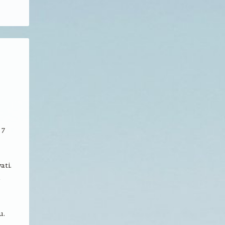
 7
ati.
a
u.