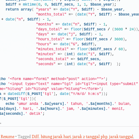
$diff
 = 
mktime
(
0
, 
0
, 
$diff_secs,
1
, 
1
, 
$base_year
)
;
return
array
(
"years"
 =
>
date
(
"Y"
, 
$diff
)
 - 
$base_year,
"months_total"
 =
>
(
date
(
"Y"
, 
$diff
)
 - 
$base_yea
 + 
date
(
"n"
, 
$diff
)
 - 
1
,
"months"
 =
>
date
(
"n"
, 
$diff
)
 - 
1
,
"days_total"
 =
>
floor
(
$diff_secs
 / 
(
3600
 * 
24
))
"days"
 =
>
date
(
"j"
, 
$diff
)
 - 
1
,
"hours_total"
 =
>
floor
(
$diff_secs
 / 
3600
)
,
"hours"
 =
>
date
(
"G"
, 
$diff
)
,
"minutes_total"
 =
>
floor
(
$diff_secs
 / 
60
)
,
"minutes"
 =
>
(
int
)
date
(
"i"
, 
$diff
)
,
"seconds_total"
 =
>
$diff_secs,
"seconds"
 =
>
(
int
)
date
(
"s"
, 
$diff
)
)
;
cho
'<form name="form1" method="post" action="">'
;
cho
'<input type="text" name="tgl" id="tgl"><input type="submit" 
me="hitung" id="hitung" value="Hitung"></form>'
;
a
 = 
datediff
(
$_POST[
'tgl'
]
, 
date
(
"Y/m/d/ h:m:s"
))
;
f
(
$_POST[
'tgl'
]){
echo
'umur anda '
.
$a[years].
' tahun, '
.
$a[months].
' bulan, 
$a[days].
' hari, '
.
$a[hours].
' jam, '
.
$a[minutes].
' menit, 
$a[seconds].
' detik'
;
>
,
Resume
Tagged
Diff
,
hitung jarak hari
,
jarak 2 tanggal php
,
jarak tanggal
,