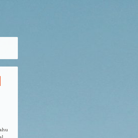
l
tahu
al