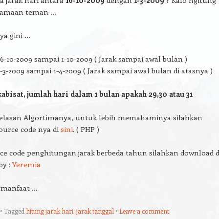
a jarak hari antara
16-10-2009
dengan
1-3-2009
? Kalo ngitung
lamaan teman …
ya gini …
16-10-2009 sampai 1-10-2009 ( Jarak sampai awal bulan )
1-3-2009 sampai 1-4-2009 ( Jarak sampai awal bulan di atasnya )
abisat, jumlah hari dalam 1 bulan apakah 29,30 atau 31
jelasan Algortimanya, untuk lebih memahaminya silahkan
ource code nya di
sini
. ( PHP )
ce code penghitungan jarak berbeda tahun silahkan download d
by :
Yeremia
rmanfaat …
Tagged
hitung jarak hari
,
jarak tanggal
Leave a comment