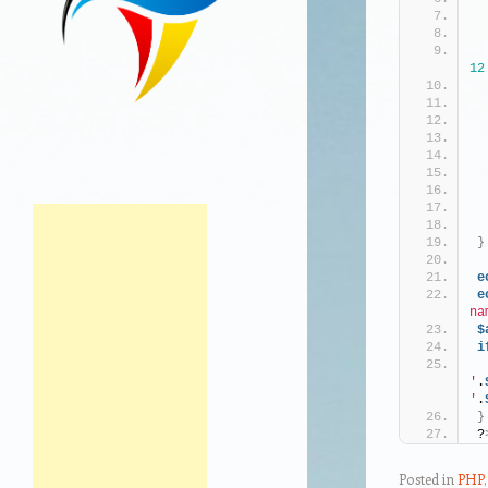
12
}
e
e
na
$
i
'
.
'
.
}
?
Posted in
PHP