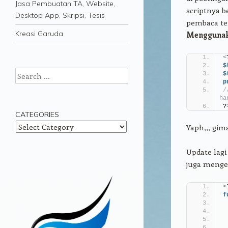
Jasa Pembuatan TA, Website,
scriptnya b
Desktop App, Skripsi, Tesis
pembaca t
Kreasi Garuda
Mengguna
<
$
Search
$
p
/
ha
?
CATEGORIES
Categories
Yaph,,, gi
Update lagi
juga menget
<
f