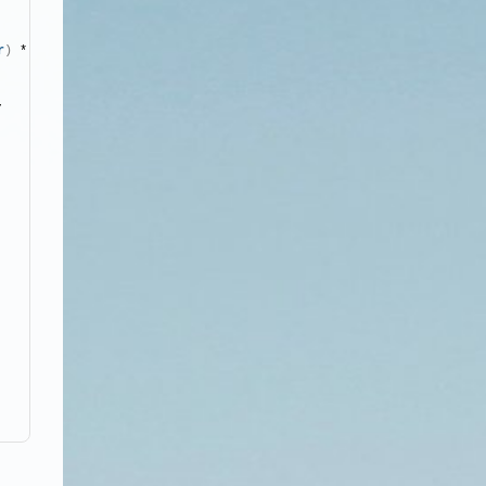
r
)
 * 
,