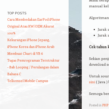
Misal berap
manual ke
TOP POSTS
Algoritman
Cara Membedakan EarPod iPhone
Original Atau KW/OEM Akurat
Jarak 
100%
Jarak 
Kekurangan iPhone Jepang,
iPhone Korea dan iPhone Arab
Cek tahun k
Membuat Chart di VB 6
Sekian pen
Tugas Pemrograman Terstruktur
download s
- Bab Looping / Perulangan dalam
Bahasa C
Untuk sour
Telkomsel Mobile Campus
sini
( Java ) 
Semoga be
Posted in
PHP