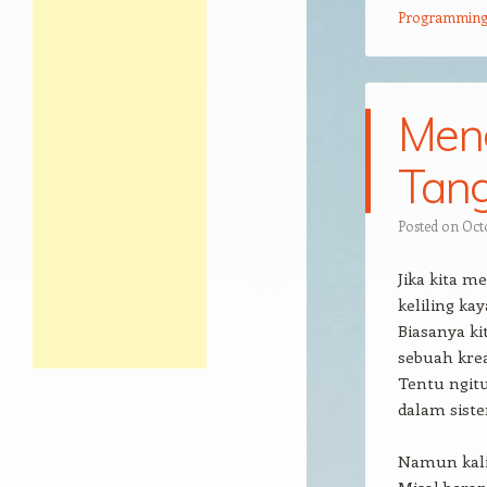
Programmin
Meng
Tang
Posted on
Oct
Jika kita m
keliling ka
Biasanya ki
sebuah krea
Tentu ngit
dalam sist
Namun kali