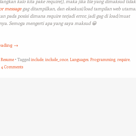
dangkan kalo kita pake require(), maka jika file yang dimaksud tidak
or message
gag ditampilkan, dan eksekusi/load tampilan web utam
an pada posisi dimana require terjadi error, jadi gag di load/muat
nya. Semoga mengerti apa yang saya maksud 😀
eading
→
,
Resume
Tagged
include
,
include_once
,
Languages
,
Programming
,
require
,
4 Comments