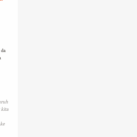
 da
m
uruh
 kita
 ke