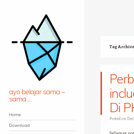
Tag Archiv
Perb
incl
ayo belajar sama –
sama …
Di 
Navigation
Skip to content
Home
Posted on
Dec
Download
Selamat so