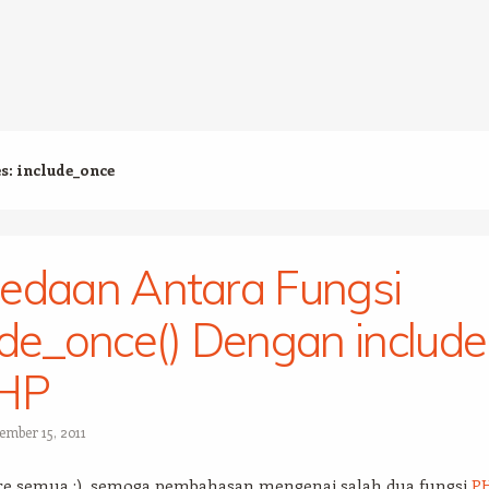
es:
include_once
edaan Antara Fungsi
ude_once() Dengan include
PHP
ember 15, 2011
re semua :), semoga pembahasan mengenai salah dua fungsi
P