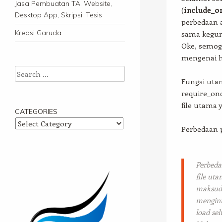
Jasa Pembuatan TA, Website,
(
include_o
Desktop App, Skripsi, Tesis
perbedaan a
Kreasi Garuda
sama kegun
Oke, semog
mengenai ha
Search
Fungsi utam
require_onc
file utama 
CATEGORIES
Categories
Perbedaan 
Perbeda
file uta
maksud/ 
menginf
load se