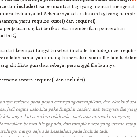
nce
dan
include
) bisa bermanfaat bagi yang mencari mengenai
ntara keduanya ini. Sebenarnya ada 2 sintaks lagi yang hampir
aannya, yaitu
require_once()
dan
require()
.
a penjelasan sngkat berikut bisa memberikan pencerahan
l ini 🙂
a dari keempat fungsi tersebut (include, include_once, require
e) adalah sama, yaitu mengikutsertakan suatu file lain kedala
yang aktif/kita gunakan sebagai pemanggil file lainnya.
pertama antara
require()
dan
include()
annya terletak pada pesan error yang ditampilkan, dan eksekusi sel
ma. Jadi begini, kalo kita pake fungsi include(), nah ternyata file yang
kita ingin ikut sertakan tidak ada.. pasti aka muncul error yang
ormasikan bahwa file gag ada, dan tampilan web yang utama tetap
luruhnya, hanya saja ada kesalahan pada include tadi.