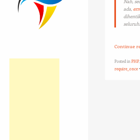
Nah, se
ada,
err
dihentik
seluruh
Continue r
Posted in
PHP
require_once
Post navigation