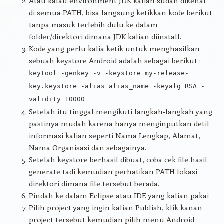
Atau kalau environment JDK kalian sudah dikenal
di semua PATH, bisa langsung ketikkan kode berikut
tanpa masuk terlebih dulu ke dalam
folder/direktori dimana JDK kalian diinstall.
Kode yang perlu kalia ketik untuk menghasilkan
sebuah keystore Android adalah sebagai berikut :
keytool -genkey -v -keystore my-release-
key.keystore -alias alias_name -keyalg RSA -
validity 10000
Setelah itu tinggal mengikuti langkah-langkah yang
pastinya mudah karena hanya menginputkan detil
informasi kalian seperti Nama Lengkap, Alamat,
Nama Organisasi dan sebagainya.
Setelah keystore berhasil dibuat, coba cek file hasil
generate tadi kemudian perhatikan PATH lokasi
direktori dimana file tersebut berada.
Pindah ke dalam Eclipse atau IDE yang kalian pakai
Pilih project yang ingin kalian Publish, klik kanan
project tersebut kemudian pilih menu Android