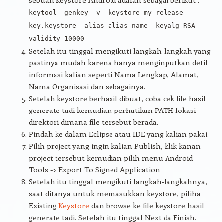
sebuah keystore Android adalah sebagai berikut :
keytool -genkey -v -keystore my-release-
key.keystore -alias alias_name -keyalg RSA -
validity 10000
Setelah itu tinggal mengikuti langkah-langkah yang
pastinya mudah karena hanya menginputkan detil
informasi kalian seperti Nama Lengkap, Alamat,
Nama Organisasi dan sebagainya.
Setelah keystore berhasil dibuat, coba cek file hasil
generate tadi kemudian perhatikan PATH lokasi
direktori dimana file tersebut berada.
Pindah ke dalam Eclipse atau IDE yang kalian pakai
Pilih project yang ingin kalian Publish, klik kanan
project tersebut kemudian pilih menu Android
Tools -> Export To Signed Application
Setelah itu tinggal mengikuti langkah-langkahnya,
saat ditanya untuk memasukkan keystore, piliha
Existing
Keystore
dan browse ke file keystore hasil
generate tadi. Setelah itu tinggal Next da Finish.