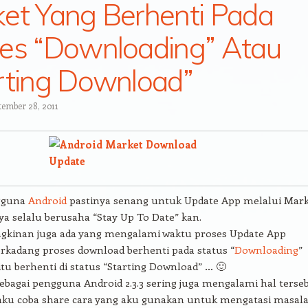
et Yang Berhenti Pada
es “Downloading” Atau
rting Download”
tember 28, 2011
gguna
Android
pastinya senang untuk Update App melalui Mark
a selalu berusaha “Stay Up To Date” kan.
kinan juga ada yang mengalami waktu proses Update App
erkadang proses download berhenti pada status “
Downloading
”
itu berhenti di status “Starting Download” … 🙂
sebagai pengguna Android 2.3.3 sering juga mengalami hal terse
 aku coba share cara yang aku gunakan untuk mengatasi masal