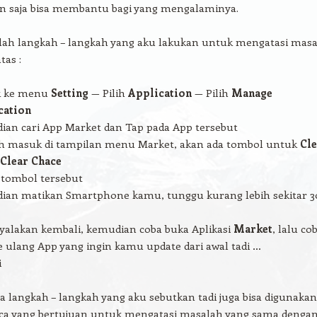
in saja bisa membantu bagi yang mengalaminya.
alah langkah – langkah yang aku lakukan untuk mengatasi mas
tas :
 ke menu
Setting
— Pilih
Application
— Pilih
Manage
cation
an cari App Market dan Tap pada App tersebut
ah masuk di tampilan menu Market, akan ada tombol untuk
Cle
Clear Chace
 tombol tersebut
ian matikan Smartphone kamu, tunggu kurang lebih sekitar 3
yalakan kembali, kemudian coba buka Aplikasi
Market
, lalu co
 ulang App yang ingin kamu update dari awal tadi …
i
 langkah – langkah yang aku sebutkan tadi juga bisa digunakan
ca yang bertujuan untuk mengatasi masalah yang sama denga