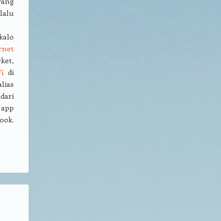
yang
lalu
kalo
rnet
ket,
i
di
lias
dari
 app
ook.