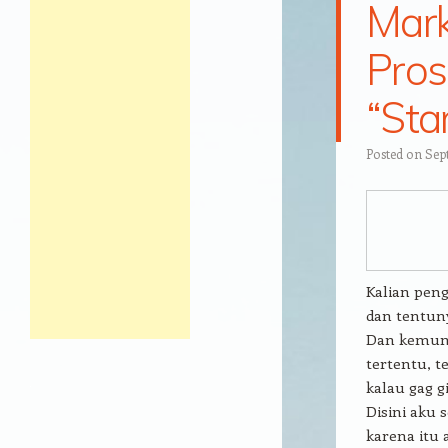
Mark
Pros
“Sta
Posted on
Sep
Kalian pen
dan tentuny
Dan kemung
tertentu, t
kalau gag g
Disini aku 
karena itu