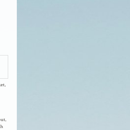
et,
but,
ah