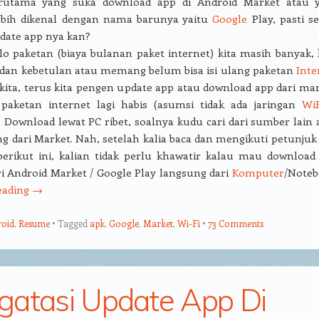
erutama yang suka download app di Android Market atau 
ebih dikenal dengan nama barunya yaitu
Google
Play, pasti se
 date app nya kan?
lo paketan (biaya bulanan paket internet) kita masih banyak, 
 dan kebetulan atau memang belum bisa isi ulang paketan
Inte
kita, terus kita pengen update app atau download app dari mar
paketan internet lagi habis (asumsi tidak ada jaringan
WiF
 Download lewat PC ribet, soalnya kudu cari dari sumber lain a
g dari Market. Nah, setelah kalia baca dan mengikuti petunjuk 
 berikut ini, kalian tidak perlu khawatir kalau mau download
i Android Market / Google Play langsung dari
Komputer
/Noteb
eading
→
oid
,
Resume
Tagged
apk
,
Google
,
Market
,
Wi-Fi
73 Comments
atasi Update App Di