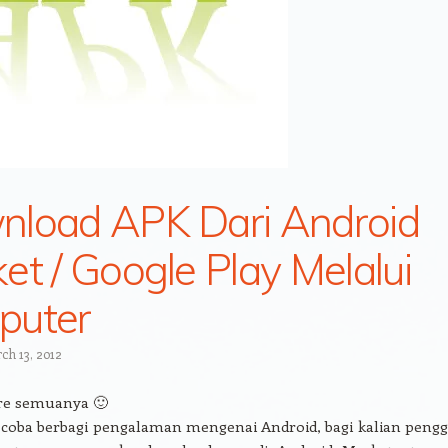
load APK Dari Android
et / Google Play Melalui
puter
ch 13, 2012
re semuanya 🙂
u coba berbagi pengalaman mengenai Android, bagi kalian peng