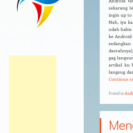
Android t
sekarang l
ingin up to
Nah, iya ka
udah habis
ke Android 
sedangkan 
daerahnya).
gag langsun
artikel ku
langsug dar
Continue r
Posted in
Andr
Meng