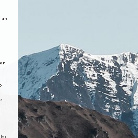
alah
ar
0
ba
nku