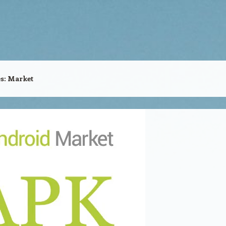
es:
Market