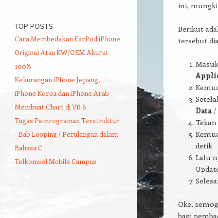
ini, mungk
TOP POSTS
Berikut ad
Cara Membedakan EarPod iPhone
tersebut dia
Original Atau KW/OEM Akurat
Masuk
100%
Appli
Kekurangan iPhone Jepang,
Kemudi
iPhone Korea dan iPhone Arab
Setel
Membuat Chart di VB 6
Data
/
Tugas Pemrograman Terstruktur
Tekan
Kemud
- Bab Looping / Perulangan dalam
detik
Bahasa C
Lalu n
Telkomsel Mobile Campus
Update
Selesa
Oke, semoga
bagi pemba