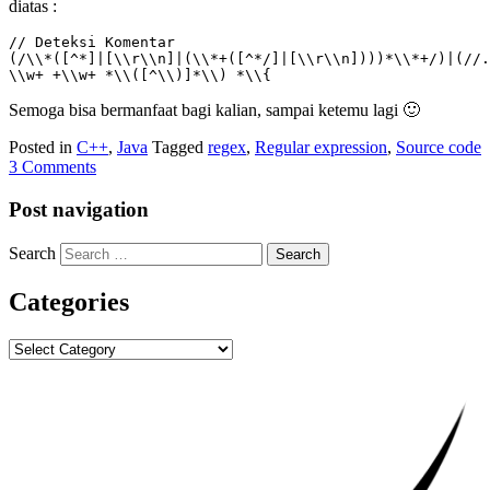
diatas :
// Deteksi Komentar

(/\\*([^*]|[\\r\\n]|(\\*+([^*/]|[\\r\\n])))*\\*+/)|(//.
\\w+ +\\w+ *\\([^\\)]*\\) *\\{
Semoga bisa bermanfaat bagi kalian, sampai ketemu lagi 🙂
Posted in
C++
,
Java
Tagged
regex
,
Regular expression
,
Source code
3 Comments
Post navigation
Search
Categories
Categories