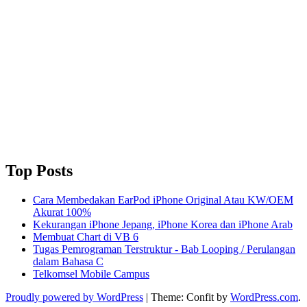
Top Posts
Cara Membedakan EarPod iPhone Original Atau KW/OEM
Akurat 100%
Kekurangan iPhone Jepang, iPhone Korea dan iPhone Arab
Membuat Chart di VB 6
Tugas Pemrograman Terstruktur - Bab Looping / Perulangan
dalam Bahasa C
Telkomsel Mobile Campus
Proudly powered by WordPress
|
Theme: Confit by
WordPress.com
.