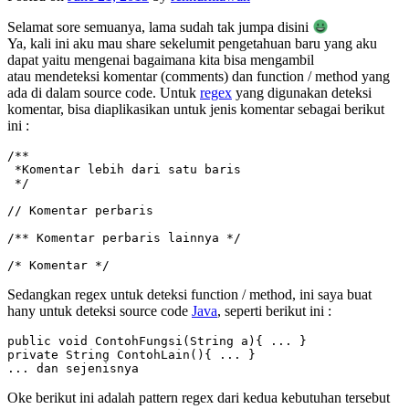
Selamat sore semuanya, lama sudah tak jumpa disini
Ya, kali ini aku mau share sekelumit pengetahuan baru yang aku
dapat yaitu mengenai bagaimana kita bisa mengambil
atau mendeteksi komentar (comments) dan function / method yang
ada di dalam source code. Untuk
regex
yang digunakan deteksi
komentar, bisa diaplikasikan untuk jenis komentar sebagai berikut
ini :
/**

 *Komentar lebih dari satu baris

 */

// Komentar perbaris

/** Komentar perbaris lainnya */

/* Komentar */
Sedangkan regex untuk deteksi function / method, ini saya buat
hany untuk deteksi source code
Java
, seperti berikut ini :
public void ContohFungsi(String a){ ... }

private String ContohLain(){ ... }

... dan sejenisnya
Oke berikut ini adalah pattern regex dari kedua kebutuhan tersebut