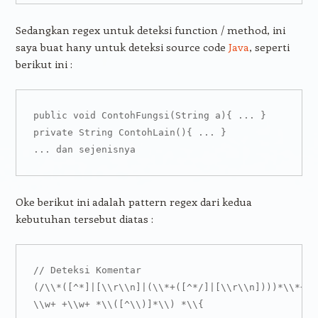
Sedangkan regex untuk deteksi function / method, ini
saya buat hany untuk deteksi source code
Java
, seperti
berikut ini :
public void ContohFungsi(String a){ ... }

private String ContohLain(){ ... }

... dan sejenisnya
Oke berikut ini adalah pattern regex dari kedua
kebutuhan tersebut diatas :
// Deteksi Komentar

(/\\*([^*]|[\\r\\n]|(\\*+([^*/]|[\\r\\n])))*\\*+/)
\\w+ +\\w+ *\\([^\\)]*\\) *\\{