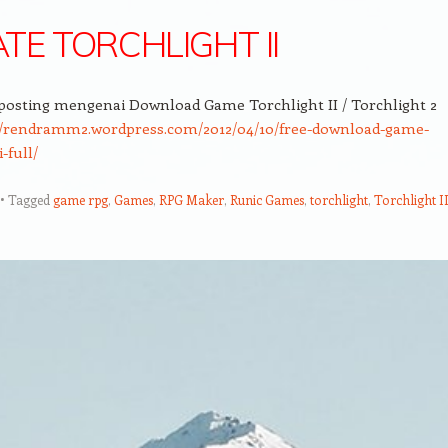
TE TORCHLIGHT II
posting mengenai Download Game Torchlight II / Torchlight 2
//rendramm2.wordpress.com/2012/04/10/free-download-game-
i-full/
Tagged
game rpg
,
Games
,
RPG Maker
,
Runic Games
,
torchlight
,
Torchlight I