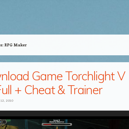
es:
RPG Maker
load Game Torchlight V
Full + Cheat & Trainer
 12, 2010