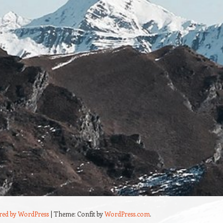
red by WordPress
|
Theme: Confit by
WordPress.com
.