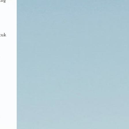
tuk
l
g