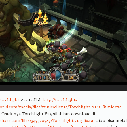
Torchlight
V1.5 Full di
http://torchlight-
orld.com/media/files/runic/clients/Torchlight_v1.15_Runic.exe
 Crack nya Torchlight V1.5 silahkan download di
share.com/files/349720943/Torchlight.v1.15.fix.rar
atau bisa melal
atu ini
http://hotfile.com/dl/27461210/fe025f9/
. Jaga – jaga kalau y