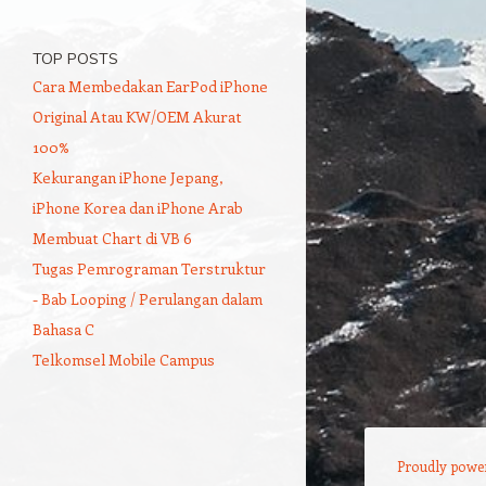
TOP POSTS
Cara Membedakan EarPod iPhone
Original Atau KW/OEM Akurat
100%
Kekurangan iPhone Jepang,
iPhone Korea dan iPhone Arab
Membuat Chart di VB 6
Tugas Pemrograman Terstruktur
- Bab Looping / Perulangan dalam
Bahasa C
Telkomsel Mobile Campus
Proudly powe