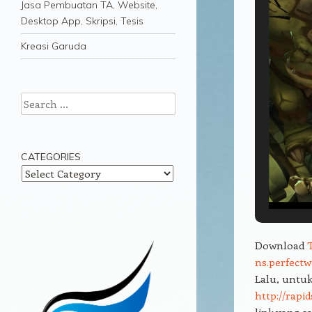
Jasa Pembuatan TA, Website,
Desktop App, Skripsi, Tesis
Kreasi Garuda
Search
CATEGORIES
Categories
Download
ns.perfectw
Lalu, untuk
http://rapid
link yang s