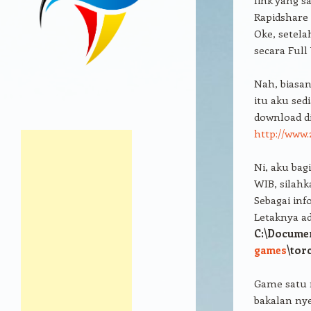
Rapidshare 
Oke, setela
secara Full
Nah, biasan
itu aku sed
download d
http://www
Ni, aku bag
WIB, silahk
Sebagai inf
Letaknya ada
C:\Documen
games
\tor
Game satu n
bakalan nye