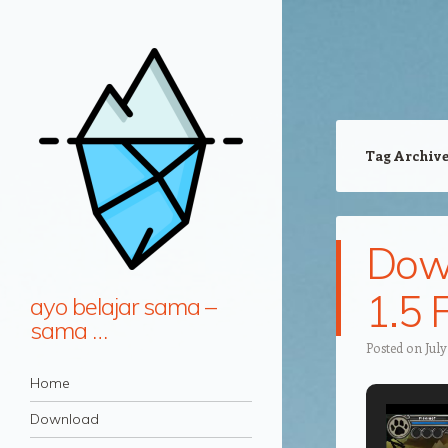
Tag Archiv
Down
1.5 
ayo belajar sama –
sama …
Posted on
July
Navigation
Skip to content
Home
Download