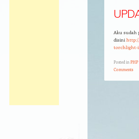
UPDA
Aku sudah 
disini
http:
torchlight-i
Posted in
PHP
Comments
Post navigation