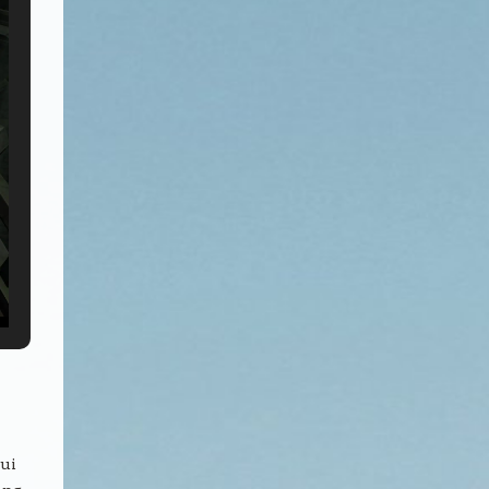
ui
ang