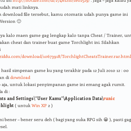
udah mati linknya.
h download file tersebut, kamu otomatis udah punya game ini
 Version 🙂
ya kalo maen game gag lengkap kalo tanpa Cheat / Trainer, un
iakan cheat dan trainer buat game Torchlight ini. Silahkan
i
.ziddu.com/download/10673918/TorchlightCheatsTrainer.rar.htm
i hasil simpenan game ku yang terakhir pada 12 Juli 2010 12 : 00
an di
download
o aja, untuk lokasi penyimpanan game ini emang agak rumit.
 di :
ts and Settings\”User Kamu”\Application Data\
runic
chlight
( untuk
Win XP
2 )
i bener – bener seru deh ( bagi yang suka RPG sih 😀 ), pasti ga
sel.