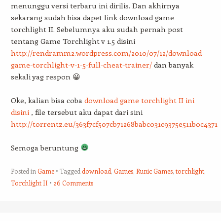
menunggu versi terbaru ini dirilis. Dan akhirnya
sekarang sudah bisa dapet link download game
torchlight II. Sebelumnya aku sudah pernah post
tentang Game Torchlight v 1.5 disini
http://rendramm2.wordpress.com/2010/07/12/download-
game-torchlight-v-1-5-full-cheat-trainer/
dan banyak
sekali yag respon 😀
Oke, kalian bisa coba
download game torchlight II ini
disini
, file tersebut aku dapat dari sini
http://torrentz.eu/363f7cf507cb71268babc031c9375e511b0c4371
Semoga beruntung
Posted in
Game
Tagged
download
,
Games
,
Runic Games
,
torchlight
,
Torchlight II
26 Comments