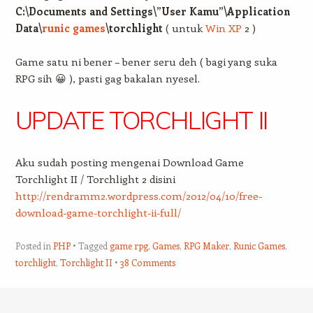
C:\Documents and Settings\”User Kamu”\Application
Data\
runic games
\torchlight
( untuk
Win XP
2 )
Game satu ni bener – bener seru deh ( bagi yang suka
RPG sih 😀 ), pasti gag bakalan nyesel.
UPDATE TORCHLIGHT II
Aku sudah posting mengenai Download Game
Torchlight II / Torchlight 2 disini
http://rendramm2.wordpress.com/2012/04/10/free-
download-game-torchlight-ii-full/
Posted in
PHP
Tagged
game rpg
,
Games
,
RPG Maker
,
Runic Games
,
torchlight
,
Torchlight II
38 Comments