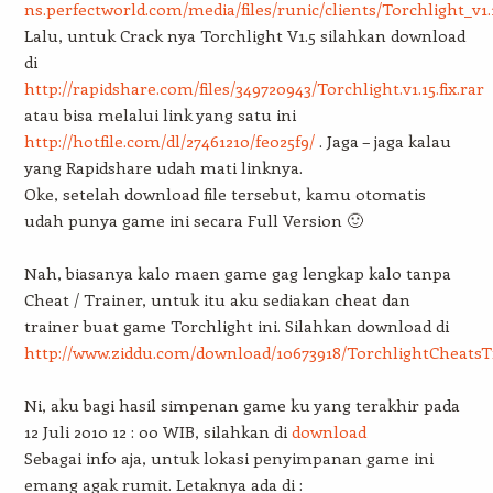
ns.perfectworld.com/media/files/runic/clients/Torchlight_v1.
Lalu, untuk Crack nya Torchlight V1.5 silahkan download
di
http://rapidshare.com/files/349720943/Torchlight.v1.15.fix.rar
atau bisa melalui link yang satu ini
http://hotfile.com/dl/27461210/fe025f9/
. Jaga – jaga kalau
yang Rapidshare udah mati linknya.
Oke, setelah download file tersebut, kamu otomatis
udah punya game ini secara Full Version 🙂
Nah, biasanya kalo maen game gag lengkap kalo tanpa
Cheat / Trainer, untuk itu aku sediakan cheat dan
trainer buat game Torchlight ini. Silahkan download di
http://www.ziddu.com/download/10673918/TorchlightCheatsT
Ni, aku bagi hasil simpenan game ku yang terakhir pada
12 Juli 2010 12 : 00 WIB, silahkan di
download
Sebagai info aja, untuk lokasi penyimpanan game ini
emang agak rumit. Letaknya ada di :