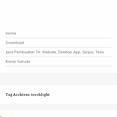
Navigation
Skip to content
Home
Download
Jasa Pembuatan TA, Website, Desktop App, Skripsi, Tesis
Kreasi Garuda
Tag Archives:
torchlight