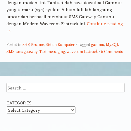
dengan modem ini. Tapi setelah saya download Gammu
yang terbaru (v3.1) syukur Alhamdulillah langsung
lancar dan berhasil membuat SMS Gateway Gammu
dengan Modem Wavecom Fastrack ini.
Continue reading
→
Posted in
PHP
,
Resume
,
Sistem Komputer
Tagged
gammu
,
MySQL
,
SMS
,
sms gateway
,
Text messaging
,
wavecom fastrack
6 Comments
Post navigation
Search
CATEGORIES
Categories