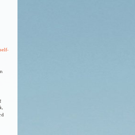
elf-
an
g
k,
rd