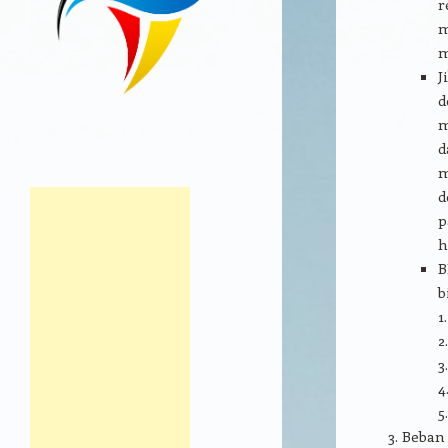
r
m
m
J
d
m
d
m
d
p
h
B
b
1
2
3
4
5
Beba