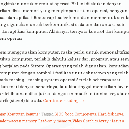
gkinkan untuk memulai operasi. Hal ini dilakukan dengan
rikan divisi memori yang menyimpan sistem operasi, penggun
asi dan aplikasi. Bootstrap loader kemudian membentuk struk
ang digunakan untuk berkomunikasi di dalam dan antara sub-
 dan aplikasi komputer. Akhirnya, ternyata kontrol dari kompu
tem operasi
lesai menggunakan komputer, maka perlu untuk menonaktifka
ikan komputer, terlebih dahulu keluar dari program atau se
g berjalan pada Sistem Operasi yang telah digunakan, kemudian
omputer dengan tombol / fasilitas untuk shutdown yang telah
pada masing – masing system operasi Setelah beberapa saat
an mati dengan sendirinya, lalu kita tinggal mematikan layar
iar lebih aman dilanjutkan dengan mematikan tombol regulato
trik (stavol) bila ada.
Continue reading
→
ngan Komputer
,
Resume
Tagged
BIOS
,
boot
,
Components
,
Hard disk drive
,
ndom-access memory
,
Read-only memory
,
Video Graphics Array
Leave a