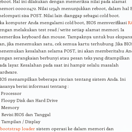
eboot. Hal ini dilakukan dengan memeriksa nilai pada alamat
emori 0000:0472. Nilai 1234h menunjukkan reboot, dalam hal 
elompati sisa POST. Nilai lain dianggap sebagai cold boot.
ika komputer Anda mengalami cold boot, BIOS memverifikasi
R
engan melakukan test read / write setiap alamat memori. Ia
emeriksa keyboard dan mouse. Tampaknya untuk bus ekspans
an, jika menemukan satu, cek semua kartu terhubung. Jika BIO
enemukan kesalahan selama POST, ini akan memberitahu An
engan serangkaian berbunyi atau pesan teks yang ditampilkan
ada layar. Kesalahan pada saat ini hampir selalu masalah
ardware.
IOS menampilkan beberapa rincian tentang sistem Anda. Ini
iasanya berisi informasi tentang :
. Processor
. Floopy Disk dan Hard Drive
. Memory
. Revisi BIOS dan Tanggal
. Tampilan / Display
n
bootstrap loader
sistem operasi ke dalam memori dan