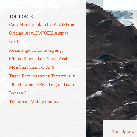
TOP POSTS
Post navigation
Cara Membedakan EarPod iPhone
Original Atau KW/OEM Akurat
100%
Kekurangan iPhone Jepang,
iPhone Korea dan iPhone Arab
Membuat Chart di VB 6
Tugas Pemrograman Terstruktur
- Bab Looping / Perulangan dalam
Bahasa C
Telkomsel Mobile Campus
Proudly powe