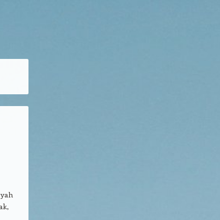
 yah
ak,