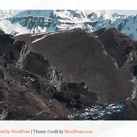
red by WordPress
|
Theme: Confit by
WordPress.com
.