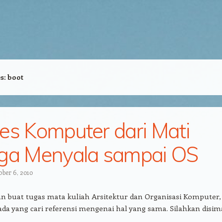
es:
boot
es Komputer dari Mati
ga Menyala sampai OS
ober 6, 2010
an buat tugas mata kuliah Arsitektur dan Organisasi Komputer,
ada yang cari referensi mengenai hal yang sama. Silahkan disim