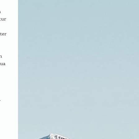
a
tur
ter
n
mua
r