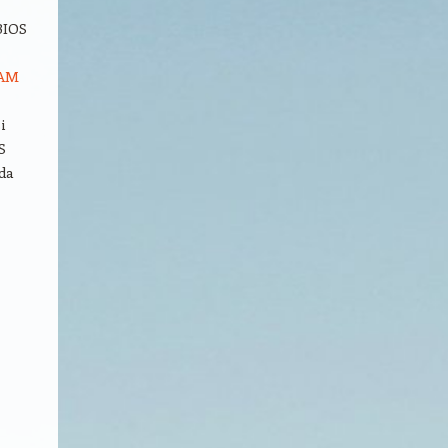
BIOS
AM
i
S
da