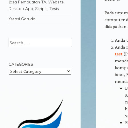
Jasa Pembuatan TA, Website,
Desktop App, Skripsi, Tesis
Pada umum
Kreasi Garuda
computer d
didapatkan 
Anda 
Search
Anda 
test
(P
mendes
CATEGORIES
kompu
Categories
boot, 
menda
B
K
m
b
y
B