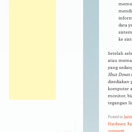
memun
mendi
inform
data y
sistem
ke sis
Setelah se
atau memat
yang sedan
Shut Down
c
disediakan 
komputer ak
monitor, b
tegangan lis
Posted in
Jari
Hardware
,
Ra
comment