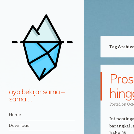
Tag Archiv
Pros
hing
ayo belajar sama –
sama …
Posted on
Oct
Navigation
Skip to content
Home
Ini posting
Download
barangkali 
hehe 🙂