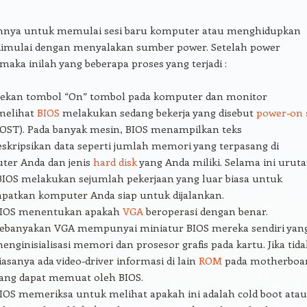
nya untuk memulai sesi baru komputer atau menghidupkan
imulai dengan menyalakan sumber power. Setelah power
maka inilah yang beberapa proses yang terjadi :
tekan tombol “On” tombol pada komputer dan monitor
melihat
BIOS
melakukan sedang bekerja yang disebut
power-on s
OST). Pada banyak mesin, BIOS menampilkan teks
kripsikan data seperti jumlah memori yang terpasang di
ter Anda dan jenis
hard disk
yang Anda miliki. Selama ini urut
BIOS melakukan sejumlah pekerjaan yang luar biasa untuk
patkan komputer Anda siap untuk dijalankan.
IOS menentukan apakah
VGA
beroperasi dengan benar.
ebanyakan VGA mempunyai miniatur BIOS mereka sendiri yan
enginisialisasi memori dan prosesor grafis pada kartu. Jika tida
iasanya ada video-driver informasi di lain
ROM
pada motherboa
ang dapat memuat oleh BIOS.
IOS memeriksa untuk melihat apakah ini adalah cold boot atau