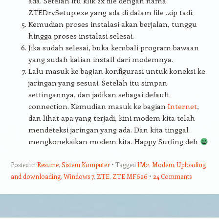
ada. Setelah itu klik 2x file dengan nama
ZTEDrvSetup.exe yang ada di dalam file .zip tadi.
Kemudian proses instalasi akan berjalan, tunggu
hingga proses instalasi selesai.
Jika sudah selesai, buka kembali program bawaan
yang sudah kalian install dari modemnya.
Lalu masuk ke bagian konfigurasi untuk koneksi ke
jaringan yang sesuai. Setelah itu simpan
settingannya, dan jadikan sebagai default
connection. Kemudian masuk ke bagian
Internet
,
dan lihat apa yang terjadi, kini modem kita telah
mendeteksi jaringan yang ada. Dan kita tinggal
mengkoneksikan modem kita. Happy Surfing deh
Posted in
Resume
,
Sistem Komputer
Tagged
IM2
,
Modem
,
Uploading
and downloading
,
Windows 7
,
ZTE
,
ZTE MF626
24 Comments
Post navigation