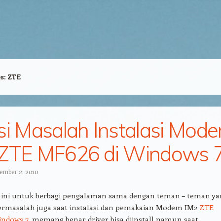
es:
ZTE
si Masalah Instalasi Mod
 ZTE MF626 di Windows 
ember 2, 2010
i ini untuk berbagi pengalaman sama dengan teman – teman ya
rmasalah juga saat instalasi dan pemakaian Modem IM2
ZTE
ndows 7
, memang benar driver bisa diinstall namun saat