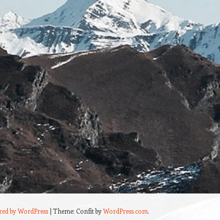
red by WordPress
|
Theme: Confit by
WordPress.com
.