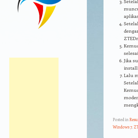
Setela
muncul
aplika
Setela
dengan
ZTEDrv
Kemudi
selesai
Jika s
instal
Lalu m
Setela
Kemud
modem 
mengk
Posted in
Res
Windows 7
,
Z