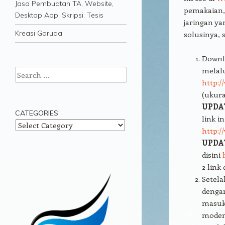
Jasa Pembuatan TA, Website,
pemakaian
Desktop App, Skripsi, Tesis
jaringan ya
Kreasi Garuda
solusinya, 
Downl
melalu
Search
http:/
(ukura
UPDA
CATEGORIES
link in
Categories
http:
UPDAT
disini
2 link
Setela
denga
masuk
modem.