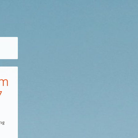
em
7
ng