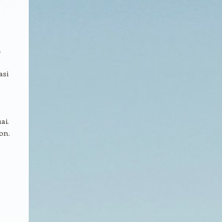
a
asi
ai.
on.