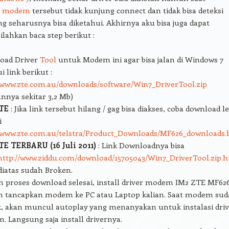
,
modem
tersebut tidak kunjung connect dan tidak bisa deteksi
ng seharusnya bisa diketahui. Akhirnya aku bisa juga dapat
silahkan baca step berikut :
oad Driver
Tool
untuk Modem ini agar bisa jalan di Windows 7
i link berikut :
/www.zte.com.au/downloads/software/Win7_DriverTool.zip
nnya sekitar 3,2 Mb)
TE
: Jika link tersebut hilang / gag bisa diakses, coba download l
i
//www.zte.com.au/telstra/Product_Downloads/MF626_downloads
E TERBARU (16 Juli 2011)
: Link Downloadnya bisa
http://www.ziddu.com/download/15705043/Win7_DriverTool.zip.
 diatas sudah Broken.
h proses download selesai, install driver modem IM2 ZTE MF62
n tancapkan modem ke PC atau Laptop kalian. Saat modem su
, akan muncul autoplay yang menanyakan untuk instalasi driv
 Langsung saja install drivernya.