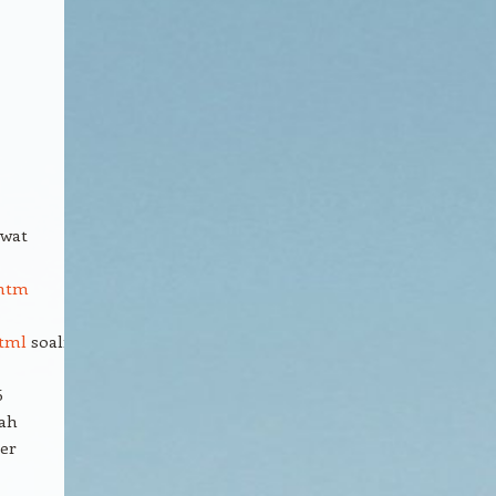
ewat
.htm
html
soalnya
6
dah
er