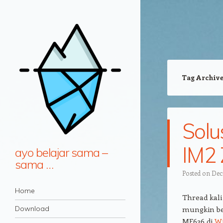
Tag Archiv
Solu
IM2
ayo belajar sama –
sama …
Posted on
Dec
Navigation
Skip to content
Home
Thread kal
Download
mungkin be
MF626 di
Wi