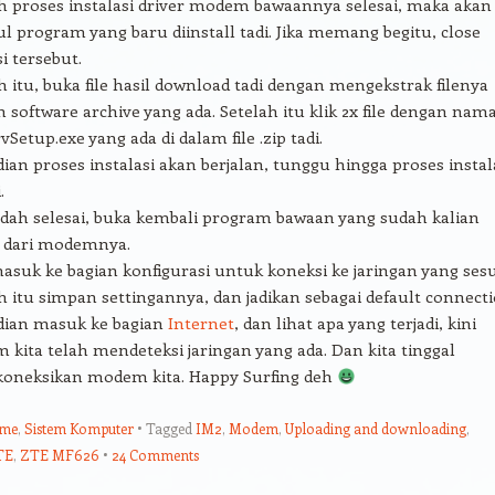
h proses instalasi driver modem bawaannya selesai, maka akan
 program yang baru diinstall tadi. Jika memang begitu, close
si tersebut.
h itu, buka file hasil download tadi dengan mengekstrak filenya
 software archive yang ada. Setelah itu klik 2x file dengan nam
Setup.exe yang ada di dalam file .zip tadi.
an proses instalasi akan berjalan, tunggu hingga proses instal
.
udah selesai, buka kembali program bawaan yang sudah kalian
l dari modemnya.
asuk ke bagian konfigurasi untuk koneksi ke jaringan yang sesu
h itu simpan settingannya, dan jadikan sebagai default connecti
ian masuk ke bagian
Internet
, dan lihat apa yang terjadi, kini
kita telah mendeteksi jaringan yang ada. Dan kita tinggal
oneksikan modem kita. Happy Surfing deh
ume
,
Sistem Komputer
Tagged
IM2
,
Modem
,
Uploading and downloading
,
TE
,
ZTE MF626
24 Comments