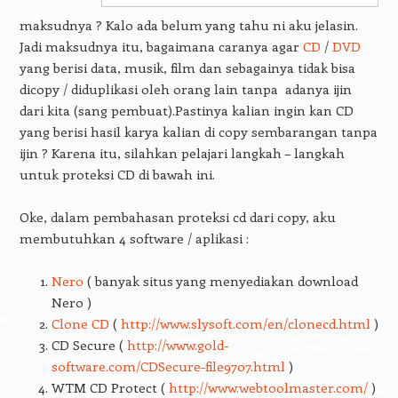
maksudnya ? Kalo ada belum yang tahu ni aku jelasin.
Jadi maksudnya itu, bagaimana caranya agar
CD
/
DVD
yang berisi data, musik, film dan sebagainya tidak bisa
dicopy / diduplikasi oleh orang lain tanpa adanya ijin
dari kita (sang pembuat).Pastinya kalian ingin kan CD
yang berisi hasil karya kalian di copy sembarangan tanpa
ijin ? Karena itu, silahkan pelajari langkah – langkah
untuk proteksi CD di bawah ini.
Oke, dalam pembahasan proteksi cd dari copy, aku
membutuhkan 4 software / aplikasi :
Nero
( banyak situs yang menyediakan download
Nero )
Clone CD
(
http://www.slysoft.com/en/clonecd.html
)
CD Secure (
http://www.gold-
software.com/CDSecure-file9707.html
)
WTM CD Protect (
http://www.webtoolmaster.com/
)