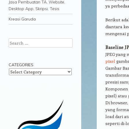
Jasa Pembuatan TA, Website,
ya perbeda
Desktop App, Skripsi, Tesis
Kreasi Garuda
Berikut ada
diantara ke
mengenai pa
Search
Baseline J
JPEG yang 
pixel
gamba
CATEGORIES
Gambar Bas
Categories
transforma
presisi samp
Komponen g
pixel) atau
Di browser,
yang format
load dari 
seperti di-l