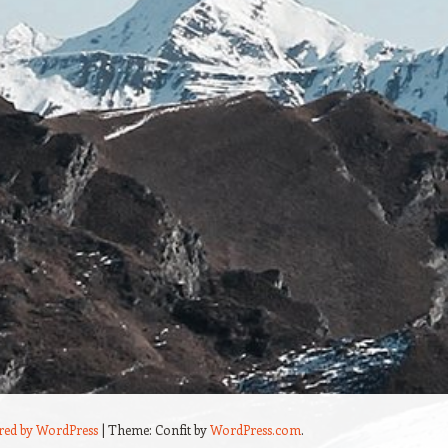
red by WordPress
|
Theme: Confit by
WordPress.com
.