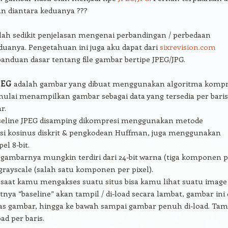
an diantara keduanya ???
lah sedikit penjelasan mengenai perbandingan / perbedaan
duanya. Pengetahuan ini juga aku dapat dari
sixrevision.com
nduan dasar tentang file gambar bertipe JPEG/JPG.
PEG
adalah gambar yang dibuat menggunakan algoritma kompr
mulai menampilkan gambar sebagai data yang tersedia per baris
r.
eline JPEG disamping dikompresi menggunakan metode
si kosinus diskrit & pengkodean Huffman, juga menggunakan
el 8-bit.
ambarnya mungkin terdiri dari 24-bit warna (tiga komponen p
 grayscale (salah satu komponen per pixel).
 saat kamu mengakses suatu situs bisa kamu lihat suatu image
nya “baseline” akan tampil / di-load secara lambat, gambar ini 
atas gambar, hingga ke bawah sampai gambar penuh di-load. Ta
oad per baris.