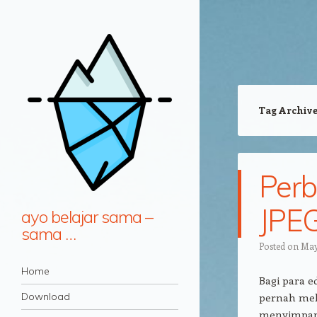
Tag Archiv
Perb
JPEG
ayo belajar sama –
sama …
Posted on
May
Navigation
Skip to content
Home
Bagi para 
Download
pernah meli
menyimpan 