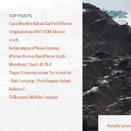
TOP POSTS
Cara Membedakan EarPod iPhone
Original Atau KW/OEM Akurat
100%
Kekurangan iPhone Jepang,
iPhone Korea dan iPhone Arab
Membuat Chart di VB 6
Tugas Pemrograman Terstruktur
- Bab Looping / Perulangan dalam
Bahasa C
Telkomsel Mobile Campus
Proudly powe