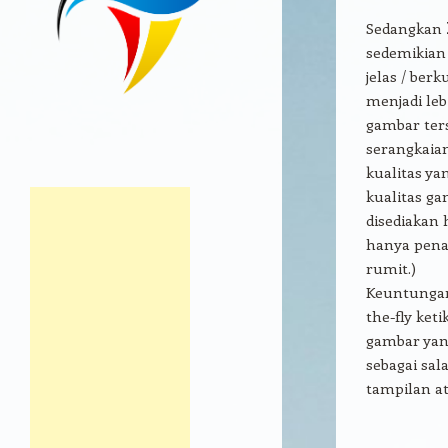
Sedangkan
sedemikian
jelas / ber
menjadi leb
gambar ters
serangkaia
kualitas ya
kualitas ga
disediakan 
hanya pena
rumit.)
Keuntungan 
the-fly ket
gambar yang
sebagai sal
tampilan a