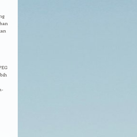
ng
ahan
kan
JPEG
ebih
n-