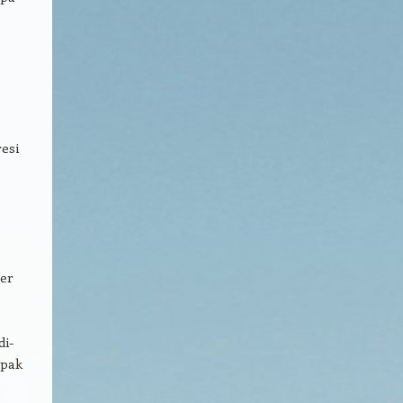
esi
er
di-
mpak