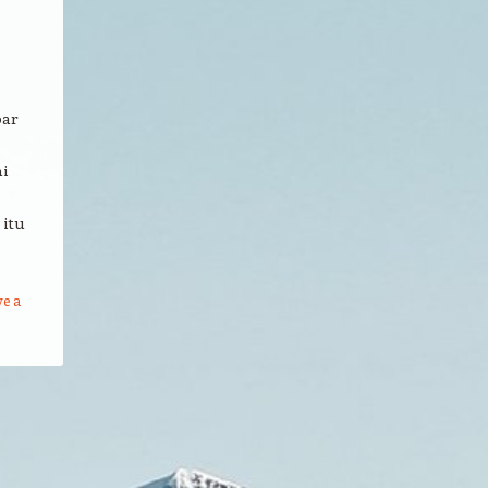
bar
i
 itu
ve a