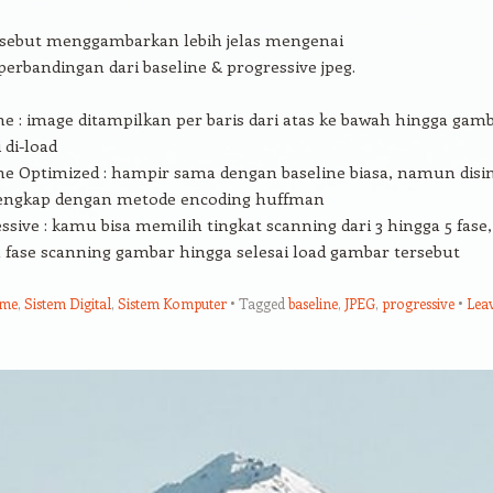
sebut menggambarkan lebih jelas mengenai
erbandingan dari baseline & progressive jpeg.
ne : image ditampilkan per baris dari atas ke bawah hingga gam
 di-load
ne Optimized : hampir sama dengan baseline biasa, namun disin
lengkap dengan metode encoding huffman
ssive : kamu bisa memilih tingkat scanning dari 3 hingga 5 fase,
 fase scanning gambar hingga selesai load gambar tersebut
ume
,
Sistem Digital
,
Sistem Komputer
Tagged
baseline
,
JPEG
,
progressive
Lea