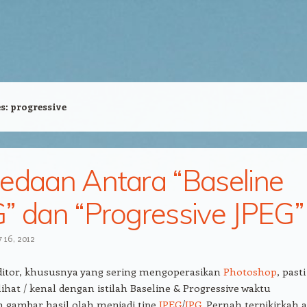
es:
progressive
edaan Antara “Baseline
” dan “Progressive JPEG”
 16, 2012
editor, khususnya yang sering mengoperasikan
Photoshop
, pasti
hat / kenal dengan istilah Baseline & Progressive waktu
gambar hasil olah menjadi tipe
JPEG
/
JPG
. Pernah terpikirkah 