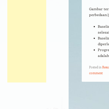
Gambar ter
perbedaan/p
Baseli
selesai
Baseli
diper
Progre
adalah
Posted in
Res
comment
Post navigation