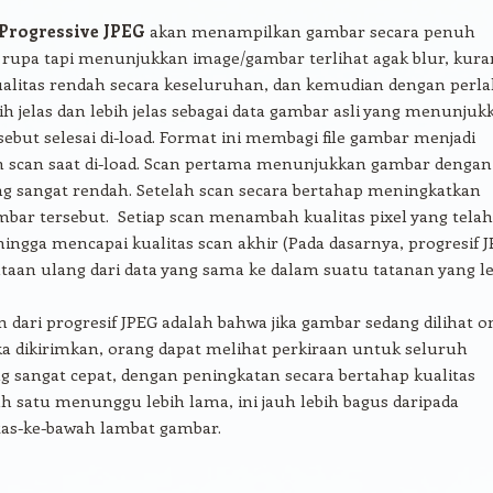
Progressive JPEG
akan menampilkan gambar secara penuh
 rupa tapi menunjukkan image/gambar terlihat agak blur, kura
kualitas rendah secara keseluruhan, dan kemudian dengan perl
ih jelas dan lebih jelas sebagai data gambar asli yang menunjuk
ebut selesai di-load. Format ini membagi file gambar menjadi
n scan saat di-load. Scan pertama menunjukkan gambar dengan
ng sangat rendah. Setelah scan secara bertahap meningkatkan
mbar tersebut. Setiap scan menambah kualitas pixel yang telah
hingga mencapai kualitas scan akhir (Pada dasarnya, progresif 
taan ulang dari data yang sama ke dalam suatu tatanan yang l
dari progresif JPEG adalah bahwa jika gambar sedang dilihat o
ika dikirimkan, orang dapat melihat perkiraan untuk seluruh
 sangat cepat, dengan peningkatan secara bertahap kualitas
ah satu menunggu lebih lama, ini jauh lebih bagus daripada
tas-ke-bawah lambat gambar.