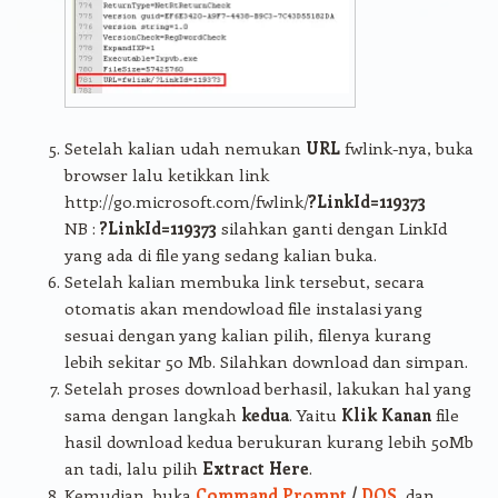
Setelah kalian udah nemukan
URL
fwlink-nya, buka
browser lalu ketikkan link
http://go.microsoft.com/fwlink/
?LinkId=119373
NB :
?LinkId=119373
silahkan ganti dengan LinkId
yang ada di file yang sedang kalian buka.
Setelah kalian membuka link tersebut, secara
otomatis akan mendowload file instalasi yang
sesuai dengan yang kalian pilih, filenya kurang
lebih sekitar 50 Mb. Silahkan download dan simpan.
Setelah proses download berhasil, lakukan hal yang
sama dengan langkah
kedua
. Yaitu
Klik Kanan
file
hasil download kedua berukuran kurang lebih 50Mb
an tadi, lalu pilih
Extract Here
.
Kemudian, buka
Command Prompt
/
DOS
, dan