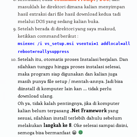
masuklah ke direktori dimana kalian menyimpan
hasil extraksi dari file hasil download kedua tadi
melalui DOS yang sedang kalian buka.
Setelah berada di direktori yang saya maksud,
ketikkan command berikut :
msiexec /i vs_setup.msi vsextui=1 addlocal=all
reboot=reallysuppress
Setelah itu, otomatis proses Instalasi berjalan. Dan
silahkan tunggu hingga proses instalasi selesai,
maka program siap digunakan dan kalian juga
masih punya file setup / mentah-annya. Jadi bisa
diinstall di komputer lain kan … tidak perlu
download ulang.
Oh ya, tidak kalah pentingnya, jika di komputer
kalian belum terpasang
.Net Framework
yang
sesuai, silahkan install terlebih dahulu sebelum
melakukan
langkah ke 8
. Oke selesai sampai disini,
semoga bisa bermanfaat 😀